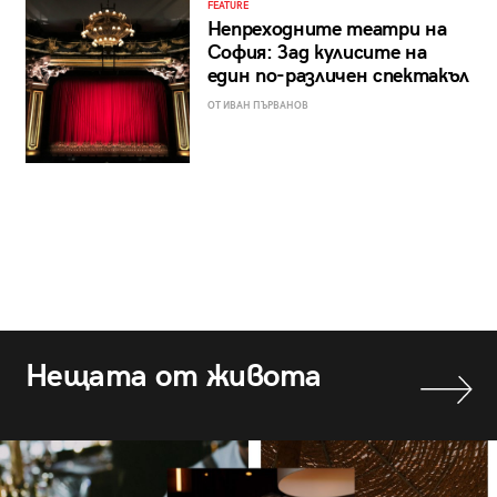
FEATURE
Непреходните театри на
София: Зад кулисите на
един по-различен спектакъл
ОТ ИВАН ПЪРВАНОВ
Нещата от живота