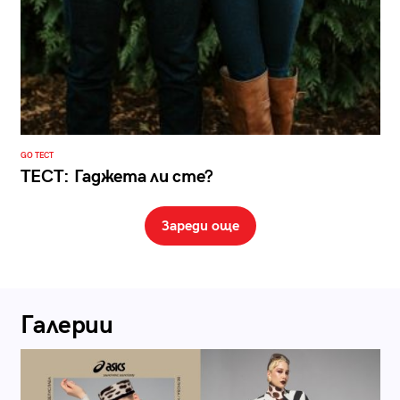
GO ТЕСТ
ТЕСТ: Гаджета ли сте?
Зареди още
Галерии