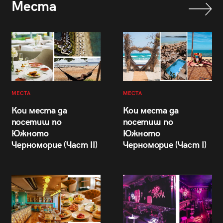
Места
МЕСТА
МЕСТА
Кои места да
Кои места да
посетиш по
посетиш по
Южното
Южното
Черноморие (Част II)
Черноморие (Част I)