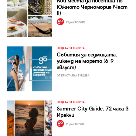
Кои места да посетиш по
Южното Черноморие (Част
II)
РЕДАКТОРИТЕ
НЕЩАТА ОТ ЖИВОТА
Събития за седмицата:
уикенд на морето (6–9
август)
ОТ КРИСТИЯНА БУРДЕВА
НЕЩАТА ОТ ЖИВОТА
Summer City Guide: 72 часа в
Иракли
РЕДАКТОРИТЕ