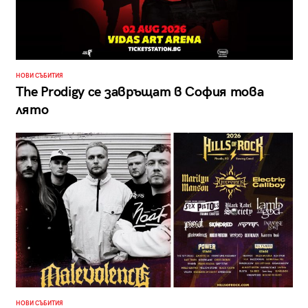
НОВИ СЪБИТИЯ
The Prodigy се завръщат в София това
лято
НОВИ СЪБИТИЯ