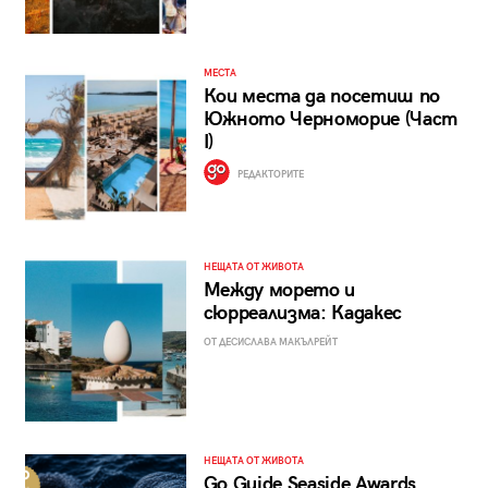
МЕСТА
Кои места да посетиш по
Южното Черноморие (Част
I)
РЕДАКТОРИТЕ
НЕЩАТА ОТ ЖИВОТА
Между морето и
сюрреализма: Кадакес
ОТ ДЕСИСЛАВА МАКЪЛРЕЙТ
НЕЩАТА ОТ ЖИВОТА
Go Guide Seaside Awards