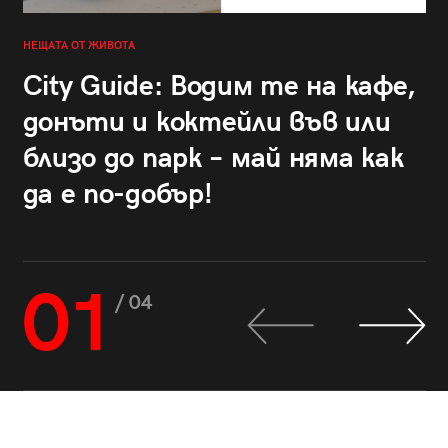
НЕЩАТА ОТ ЖИВОТА
City Guide: Водим те на кафе,
донъти и коктейли във или
близо до парк – май няма как
да е по-добър!
01
/ 04