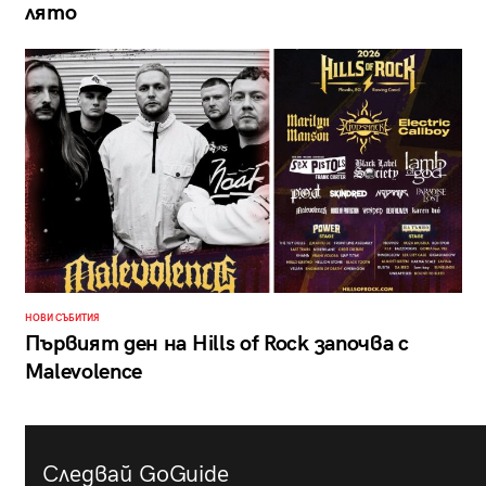
лято
НОВИ СЪБИТИЯ
Първият ден на Hills of Rock започва с
Malevolence
Следвай GoGuide