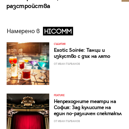
разстройства
Намерено в
СЪБИТИЯ
Exotic Soirée: Танци и
изкуство с дъх на лято
ОТ ИВАН ПЪРВАНОВ
FEATURE
Непреходните театри на
София: Зад кулисите на
един по-различен спектакъл
ОТ ИВАН ПЪРВАНОВ