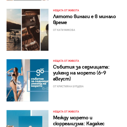
НЕЩАТА ОТ ЖИВОТА
Лятото винаги е в минало
време
ОТ КАТИ МИКОВА
НЕЩАТА ОТ ЖИВОТА
Събития за седмицата:
уикенд на морето (6–9
август)
ОТ КРИСТИЯНА БУРДЕВА
НЕЩАТА ОТ ЖИВОТА
Между морето и
сюрреализма: Кадакес