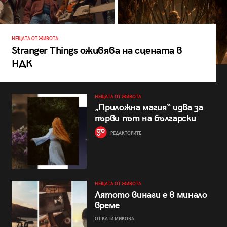
НЕЩАТА ОТ ЖИВОТА
Stranger Things оживява на сцената в
НДК
НЕЩАТА ОТ ЖИВОТА
„Приложна магия“ идва за
първи път на български
РЕДАКТОРИТЕ
НЕЩАТА ОТ ЖИВОТА
Лятото винаги е в минало
време
ОТ КАТИ МИКОВА