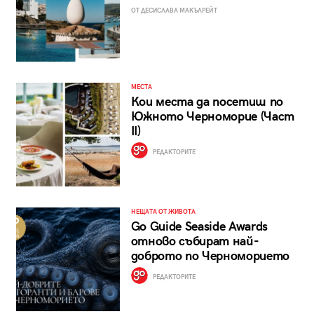
ОТ ДЕСИСЛАВА МАКЪЛРЕЙТ
МЕСТА
Кои места да посетиш по
Южното Черноморие (Част
II)
РЕДАКТОРИТЕ
НЕЩАТА ОТ ЖИВОТА
Go Guide Seaside Awards
отново събират най-
доброто по Черноморието
РЕДАКТОРИТЕ