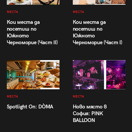
МЕСТА
МЕСТА
Кои места да
Кои места да
посетиш по
посетиш по
Южното
Южното
Черноморие (Част II)
Черноморие (Част I)
МЕСТА
МЕСТА
Spotlight On: DÒMA
Ново място в
София: PINK
BALLOON