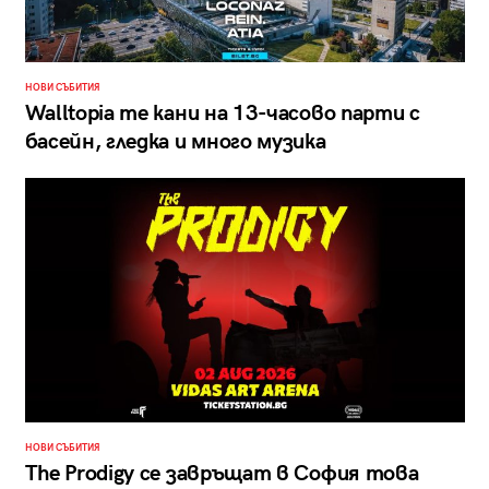
НОВИ СЪБИТИЯ
Walltopia те кани на 13-часово парти с
басейн, гледка и много музика
НОВИ СЪБИТИЯ
The Prodigy се завръщат в София това