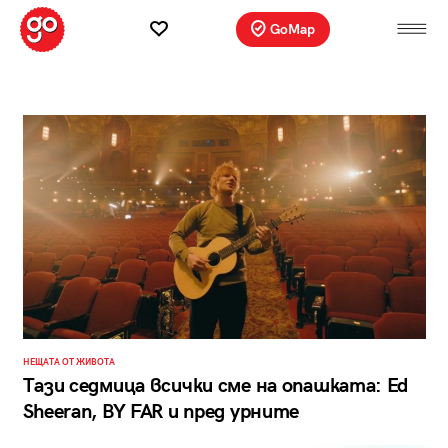
GoMap
НЕЩАТА ОТ ЖИВОТА
Тази седмица всички сме на опашката: Ed
Sheeran, BY FAR и пред урните