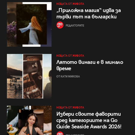
НЕЩАТА ОТ ЖИВОТА
„Приложна магия“ идва за
първи път на български
РЕДАКТОРИТЕ
НЕЩАТА ОТ ЖИВОТА
Лятото винаги е в минало
време
ОТ КАТИ МИКОВА
НЕЩАТА ОТ ЖИВОТА
Избери своите фаворити
сред категориите на Go
Guide Seaside Awards 2026!