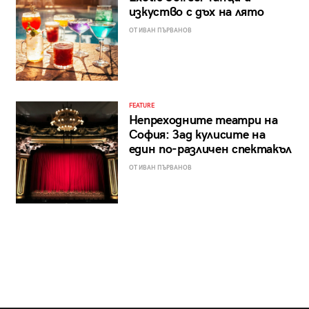
изкуство с дъх на лято
ОТ ИВАН ПЪРВАНОВ
FEATURE
Непреходните театри на
София: Зад кулисите на
един по-различен спектакъл
ОТ ИВАН ПЪРВАНОВ