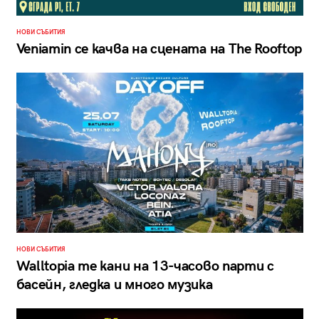
НОВИ СЪБИТИЯ
Veniamin се качва на сцената на The Rooftop
НОВИ СЪБИТИЯ
Walltopia те кани на 13-часово парти с
басейн, гледка и много музика