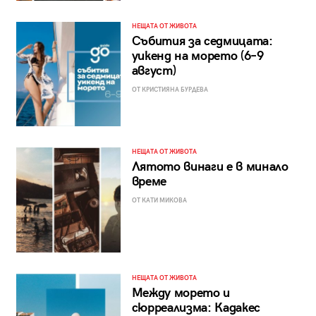
НЕЩАТА ОТ ЖИВОТА
Събития за седмицата:
уикенд на морето (6–9
август)
ОТ КРИСТИЯНА БУРДЕВА
НЕЩАТА ОТ ЖИВОТА
Лятото винаги е в минало
време
ОТ КАТИ МИКОВА
НЕЩАТА ОТ ЖИВОТА
Между морето и
сюрреализма: Кадакес