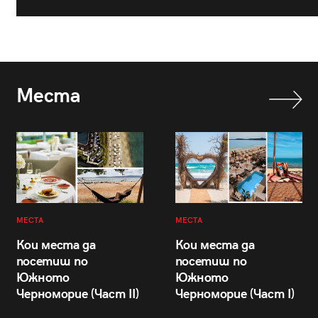
Места
МЕСТА
МЕСТА
Кои места да
Кои места да
посетиш по
посетиш по
Южното
Южното
Черноморие (Част II)
Черноморие (Част I)