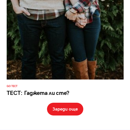
GO ТЕСТ
ТЕСТ: Гаджета ли сте?
Зареди още