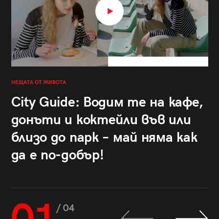
НЕЩАТА ОТ ЖИВОТА
City Guide: Водим те на кафе,
донъти и коктейли във или
близо до парк – май няма как
да е по-добър!
/ 04