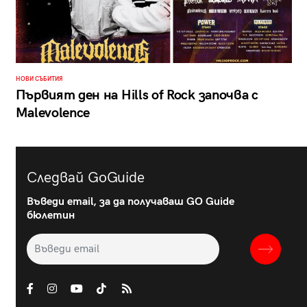
НОВИ СЪБИТИЯ
Първият ден на Hills of Rock започва с
Malevolence
Следвай GoGuide
Въведи email, за да получаваш GO Guide
бюлетин