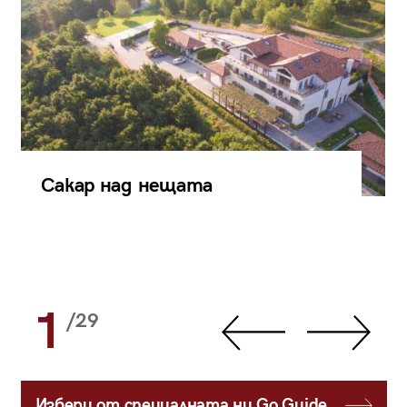
Сакар над нещата
1
/29
Избери от специалната ни Go Guide