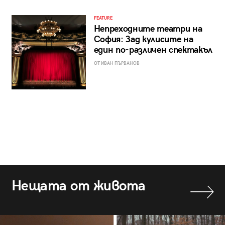
FEATURE
Непреходните театри на
София: Зад кулисите на
един по-различен спектакъл
ОТ ИВАН ПЪРВАНОВ
Нещата от живота