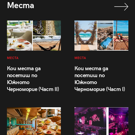
Места
МЕСТА
МЕСТА
Кои места да
Кои места да
посетиш по
посетиш по
Южното
Южното
Черноморие (Част II)
Черноморие (Част I)