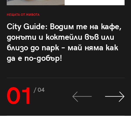
НЕЩАТА ОТ ЖИВОТА
City Guide: Водим те на кафе,
донъти и коктейли във или
близо до парк – май няма как
да е по-добър!
01
/ 04