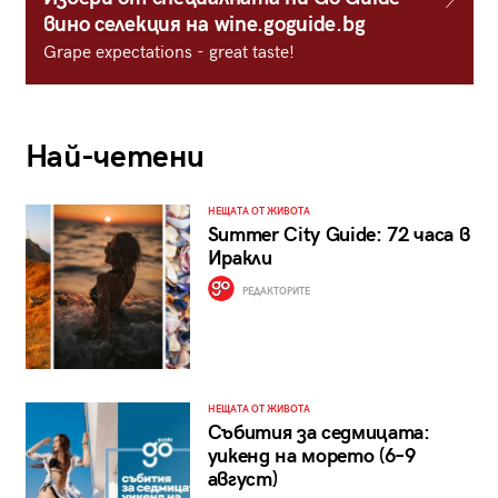
вино селекция на wine.goguide.bg
Grape expectations - great taste!
Най-четени
НЕЩАТА ОТ ЖИВОТА
Summer City Guide: 72 часа в
Иракли
РЕДАКТОРИТЕ
НЕЩАТА ОТ ЖИВОТА
Събития за седмицата:
уикенд на морето (6–9
август)