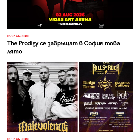
НОВИ СЪБИТИЯ
The Prodigy се завръщат в София това
лято
НОВИ СЪБИТИЯ