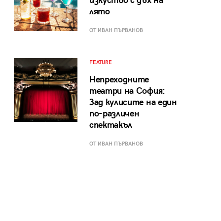
изкуство с дъх на
лято
ОТ ИВАН ПЪРВАНОВ
FEATURE
Непреходните
театри на София:
Зад кулисите на един
по-различен
спектакъл
ОТ ИВАН ПЪРВАНОВ