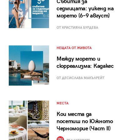
Събития за
седмицата: уикенд на
морето (6–9 август)
ОТ КРИСТИЯНА БУРДЕВА
НЕЩАТА ОТ ЖИВОТА
Между морето и
сюрреализма: Кадакес
ОТ ДЕСИСЛАВА МАКЪЛРЕЙТ
МЕСТА
Кои места да
посетиш по Южното
Черноморие (Част II)