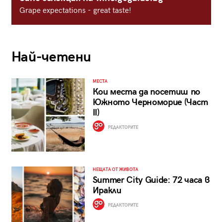
Grape expectations - great taste!
Най-четени
МЕСТА
Кои места да посетиш по
Южното Черноморие (Част
II)
РЕДАКТОРИТЕ
НЕЩАТА ОТ ЖИВОТА
Summer City Guide: 72 часа в
Иракли
РЕДАКТОРИТЕ