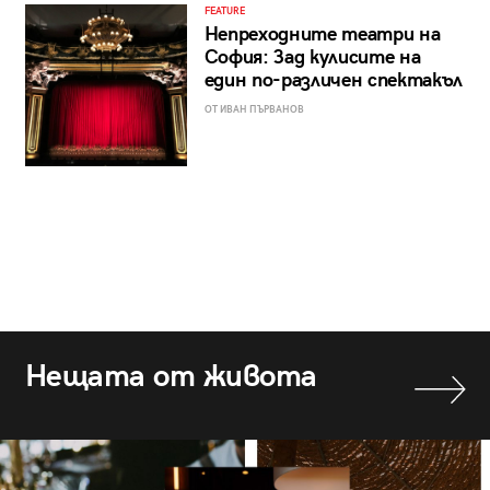
FEATURE
Непреходните театри на
София: Зад кулисите на
един по-различен спектакъл
ОТ ИВАН ПЪРВАНОВ
Нещата от живота