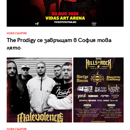
НОВИ СЪБИТИЯ
The Prodigy се завръщат в София това
лято
НОВИ СЪБИТИЯ