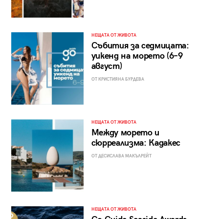
НЕЩАТА ОТ ЖИВОТА
Събития за седмицата:
уикенд на морето (6–9
август)
ОТ КРИСТИЯНА БУРДЕВА
НЕЩАТА ОТ ЖИВОТА
Между морето и
сюрреализма: Кадакес
ОТ ДЕСИСЛАВА МАКЪЛРЕЙТ
НЕЩАТА ОТ ЖИВОТА