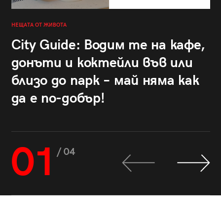
НЕЩАТА ОТ ЖИВОТА
City Guide: Водим те на кафе,
донъти и коктейли във или
близо до парк – май няма как
да е по-добър!
01
/ 04