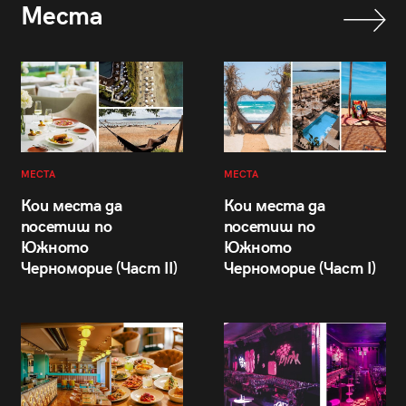
Места
МЕСТА
МЕСТА
Кои места да
Кои места да
посетиш по
посетиш по
Южното
Южното
Черноморие (Част II)
Черноморие (Част I)