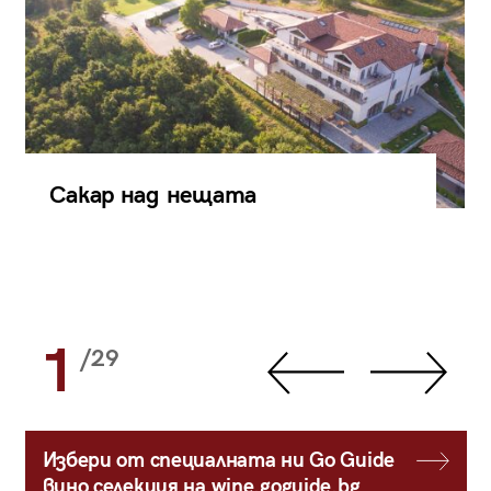
Сакар над нещата
1
/29
Избери от специалната ни Go Guide
вино селекция на wine.goguide.bg