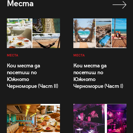
Места
МЕСТА
МЕСТА
Кои места да
Кои места да
посетиш по
посетиш по
Южното
Южното
Черноморие (Част II)
Черноморие (Част I)