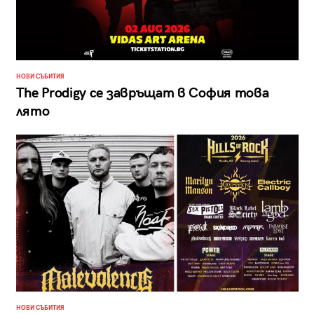
НОВИ СЪБИТИЯ
The Prodigy се завръщат в София това
лято
НОВИ СЪБИТИЯ