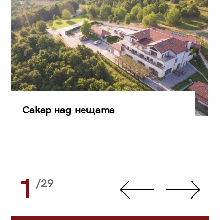
Сакар над нещата
1
/29