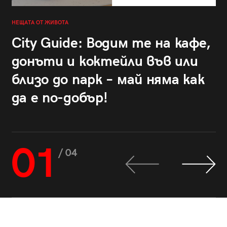
НЕЩАТА ОТ ЖИВОТА
City Guide: Водим те на кафе,
донъти и коктейли във или
близо до парк – май няма как
да е по-добър!
01
/ 04