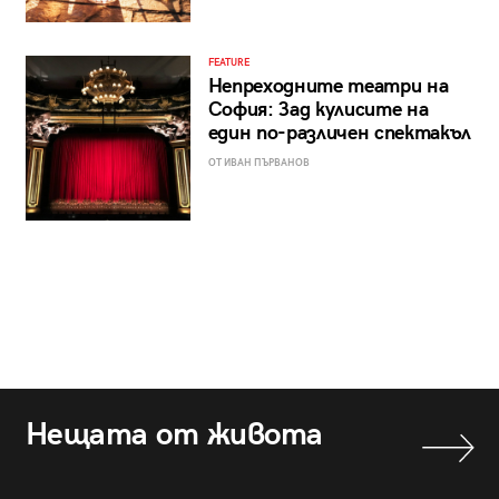
FEATURE
Непреходните театри на
София: Зад кулисите на
един по-различен спектакъл
ОТ ИВАН ПЪРВАНОВ
Нещата от живота