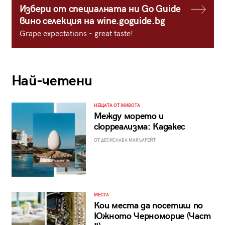
Избери от специалната ни Go Guide
вино селекция на wine.goguide.bg
Grape expectations - great taste!
Най-четени
НЕЩАТА ОТ ЖИВОТА
Между морето и
сюрреализма: Кадакес
ОТ ДЕСИСЛАВА МАКЪЛРЕЙТ
МЕСТА
Кои места да посетиш по
Южното Черноморие (Част