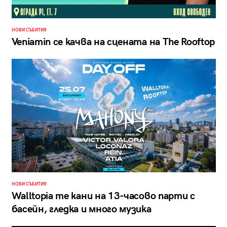
НОВИ СЪБИТИЯ
Veniamin се качва на сцената на The Rooftop
НОВИ СЪБИТИЯ
Walltopia те кани на 13-часово парти с
басейн, гледка и много музика