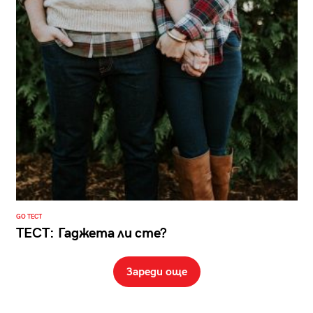
GO ТЕСТ
ТЕСТ: Гаджета ли сте?
Зареди още