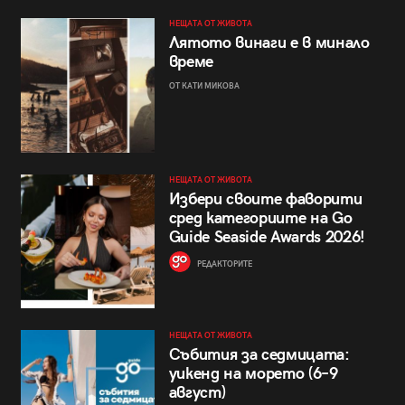
НЕЩАТА ОТ ЖИВОТА
Лятото винаги е в минало
време
ОТ КАТИ МИКОВА
НЕЩАТА ОТ ЖИВОТА
Избери своите фаворити
сред категориите на Go
Guide Seaside Awards 2026!
РЕДАКТОРИТЕ
НЕЩАТА ОТ ЖИВОТА
Събития за седмицата:
уикенд на морето (6–9
август)