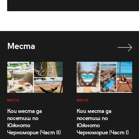
Места
МЕСТА
МЕСТА
Кои места да
Кои места да
посетиш по
посетиш по
Южното
Южното
Черноморие (Част II)
Черноморие (Част I)