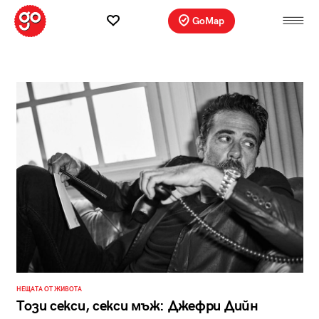
GoMap
НЕЩАТА ОТ ЖИВОТА
Този секси, секси мъж: Джефри Дийн