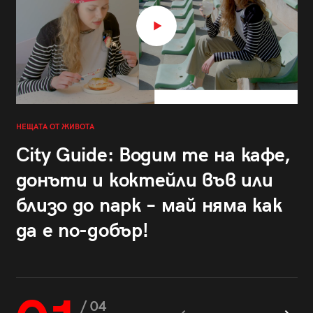
НЕЩАТА ОТ ЖИВОТА
City Guide: Водим те на кафе,
донъти и коктейли във или
близо до парк – май няма как
да е по-добър!
/ 04