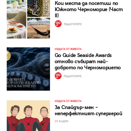
Кои места да посетиш по
Южното Черноморие (Част
II)
РЕДАКТОРИТЕ
НЕЩАТА ОТ ЖИВОТА
Go Guide Seaside Awards
отново събират най-
доброто по Черноморието
РЕДАКТОРИТЕ
НЕЩАТА ОТ ЖИВОТА
За Спайдър-мен –
неперфектният супергерой
ОТ АНДРЮ