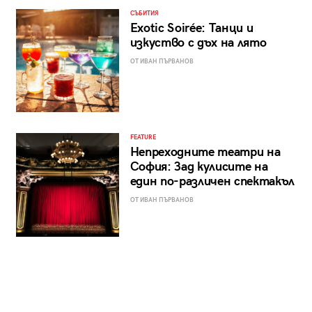
СЪБИТИЯ
Exotic Soirée: Танци и
изкуство с дъх на лято
ОТ ИВАН ПЪРВАНОВ
FEATURE
Непреходните театри на
София: Зад кулисите на
един по-различен спектакъл
ОТ ИВАН ПЪРВАНОВ