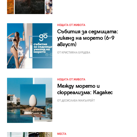
НЕЩАТА ОТ ЖИВОТА
Събития за седмицата:
уикенд на морето (6–9
август)
ОТ КРИСТИЯНА БУРДЕВА
НЕЩАТА ОТ ЖИВОТА
Между морето и
сюрреализма: Кадакес
ОТ ДЕСИСЛАВА МАКЪЛРЕЙТ
МЕСТА