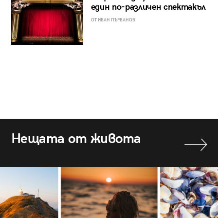
един по-различен спектакъл
ОТ ИВАН ПЪРВАНОВ
Нещата от живота