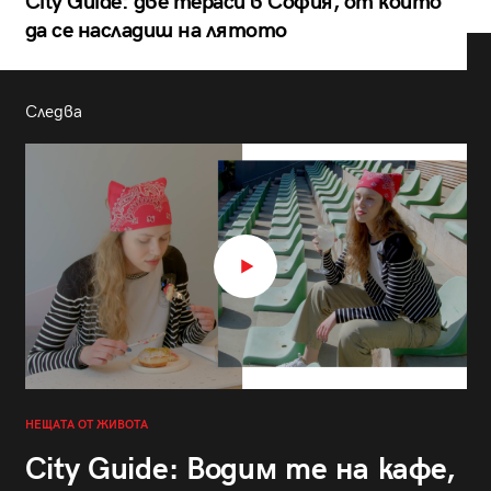
City Guide: две тераси в София, от които
да се насладиш на лятото
Следва
НЕЩАТА ОТ ЖИВОТА
City Guide: Водим те на кафе,