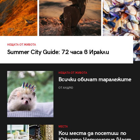
НЕЩАТА ОТ ЖИВОТА
Summer City Guide: 72 часа в Иракли
НЕЩАТА ОТ ЖИВОТА
Всички обичат таралежите
ОТ АНДРЮ
МЕСТА
Кои места да посетиш по
Южното Черноморие (Част