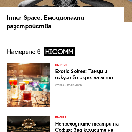
Inner Space: Емоционални
разстройства
Намерено в
СЪБИТИЯ
Exotic Soirée: Танци и
изкуство с дъх на лято
ОТ ИВАН ПЪРВАНОВ
FEATURE
Непреходните театри на
София: Зад кулисите на