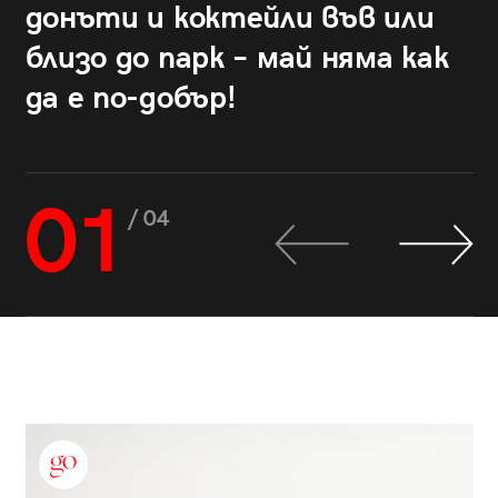
донъти и коктейли във или
близо до парк – май няма как
да е по-добър!
01
/ 04