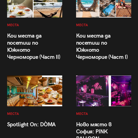
МЕСТА
МЕСТА
Кои места да
Кои места да
посетиш по
посетиш по
Южното
Южното
Черноморие (Част II)
Черноморие (Част I)
МЕСТА
МЕСТА
Spotlight On: DÒMA
Ново място в
София: PINK