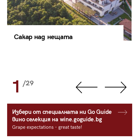
Сакар над нещата
1
/29
Избери от специалната ни Go Guide
вино селекция на wine.goguide.bg
Grape expectations - great taste!