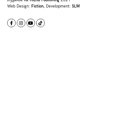
Издание на
HiEnd Publishing
2021
Web Design:
Fiction
, Development:
SLM