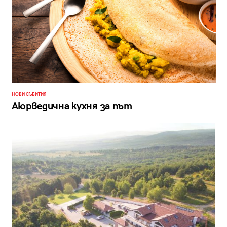
НОВИ СЪБИТИЯ
Аюрведична кухня за път