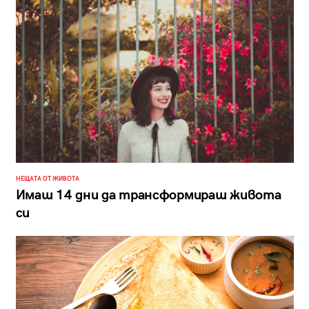
НЕЩАТА ОТ ЖИВОТА
Имаш 14 дни да трансформираш живота
си