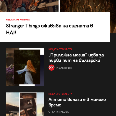
НЕЩАТА ОТ ЖИВОТА
Stranger Things оживява на сцената в
НДК
НЕЩАТА ОТ ЖИВОТА
„Приложна магия“ идва за
първи път на български
РЕДАКТОРИТЕ
НЕЩАТА ОТ ЖИВОТА
Лятото винаги е в минало
време
ОТ КАТИ МИКОВА