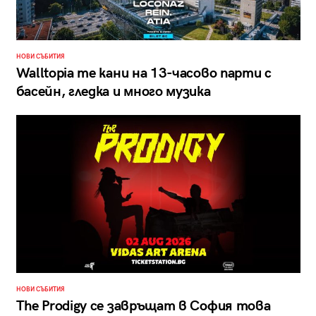
НОВИ СЪБИТИЯ
Walltopia те кани на 13-часово парти с
басейн, гледка и много музика
НОВИ СЪБИТИЯ
The Prodigy се завръщат в София това