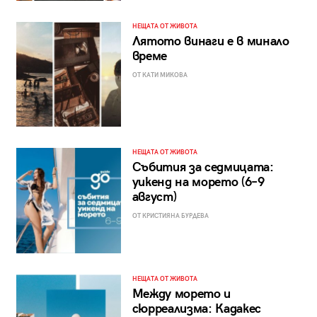
НЕЩАТА ОТ ЖИВОТА
Лятото винаги е в минало
време
ОТ КАТИ МИКОВА
НЕЩАТА ОТ ЖИВОТА
Събития за седмицата:
уикенд на морето (6–9
август)
ОТ КРИСТИЯНА БУРДЕВА
НЕЩАТА ОТ ЖИВОТА
Между морето и
сюрреализма: Кадакес