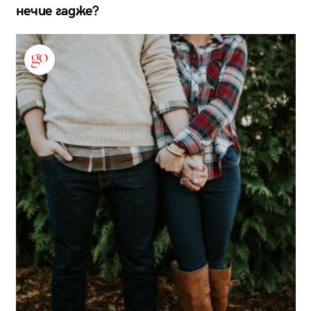
нечие гадже?