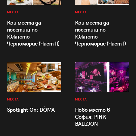
МЕСТА
МЕСТА
Кои места да
Кои места да
посетиш по
посетиш по
Южното
Южното
Черноморие (Част II)
Черноморие (Част I)
МЕСТА
МЕСТА
Spotlight On: DÒMA
Ново място в
София: PINK
BALLOON