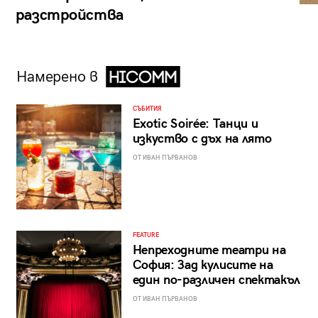
разстройства
Намерено в
СЪБИТИЯ
Exotic Soirée: Танци и
изкуство с дъх на лято
ОТ ИВАН ПЪРВАНОВ
FEATURE
Непреходните театри на
София: Зад кулисите на
един по-различен спектакъл
ОТ ИВАН ПЪРВАНОВ