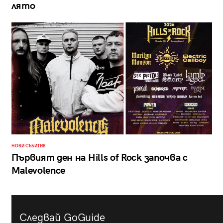
лято
НОВИ СЪБИТИЯ
Първият ден на Hills of Rock започва с
Malevolence
Следвай GoGuide