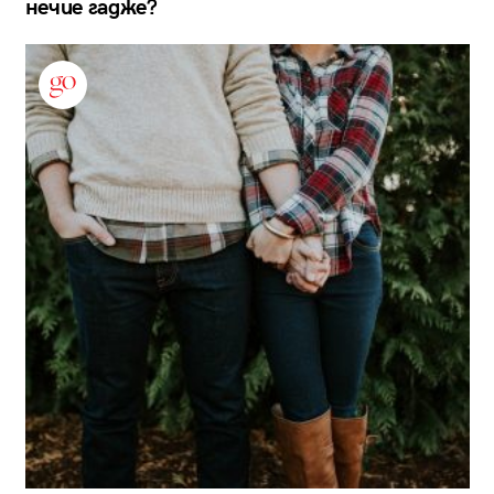
нечие гадже?