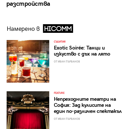
разстройства
Намерено в
СЪБИТИЯ
Exotic Soirée: Танци и
изкуство с дъх на лято
ОТ ИВАН ПЪРВАНОВ
FEATURE
Непреходните театри на
София: Зад кулисите на
един по-различен спектакъл
ОТ ИВАН ПЪРВАНОВ