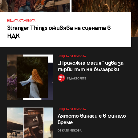
НЕЩАТА ОТ ЖИВОТА
Stranger Things оживява на сцената в
НДК
НЕЩАТА ОТ ЖИВОТА
„Приложна магия“ идва за
първи път на български
РЕДАКТОРИТЕ
НЕЩАТА ОТ ЖИВОТА
Лятото винаги е в минало
време
ОТ КАТИ МИКОВА