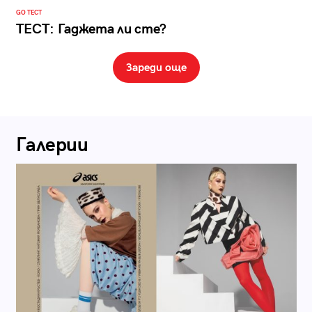
GO ТЕСТ
ТЕСТ: Гаджета ли сте?
Зареди още
Галерии