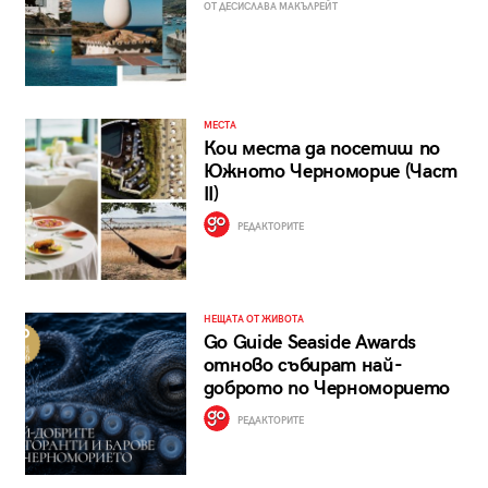
ОТ ДЕСИСЛАВА МАКЪЛРЕЙТ
МЕСТА
Кои места да посетиш по
Южното Черноморие (Част
II)
РЕДАКТОРИТЕ
НЕЩАТА ОТ ЖИВОТА
Go Guide Seaside Awards
отново събират най-
доброто по Черноморието
РЕДАКТОРИТЕ