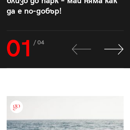
близо до парк – май няма как
да е по-добър!
01
/ 04