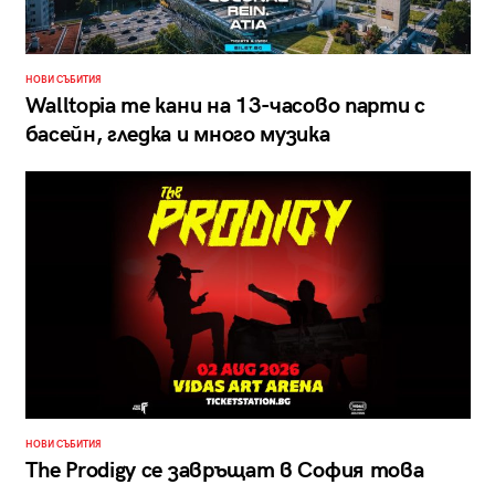
НОВИ СЪБИТИЯ
Walltopia те кани на 13-часово парти с
басейн, гледка и много музика
НОВИ СЪБИТИЯ
The Prodigy се завръщат в София това