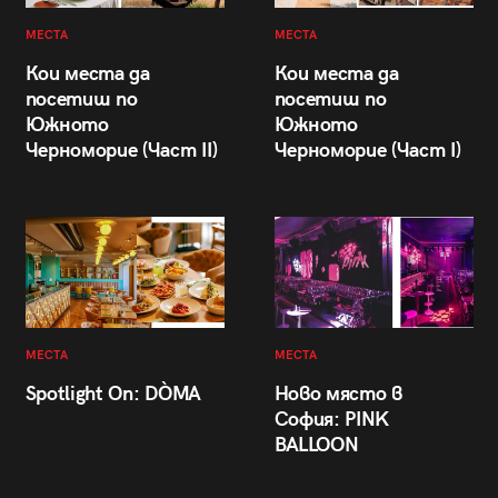
МЕСТА
МЕСТА
Кои места да
Кои места да
посетиш по
посетиш по
Южното
Южното
Черноморие (Част II)
Черноморие (Част I)
МЕСТА
МЕСТА
Spotlight On: DÒMA
Ново място в
София: PINK
BALLOON