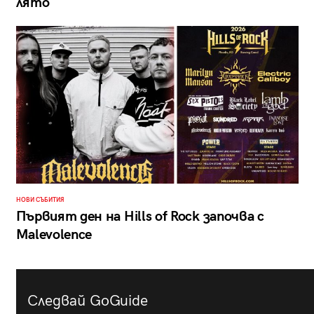
лято
НОВИ СЪБИТИЯ
Първият ден на Hills of Rock започва с
Malevolence
Следвай GoGuide