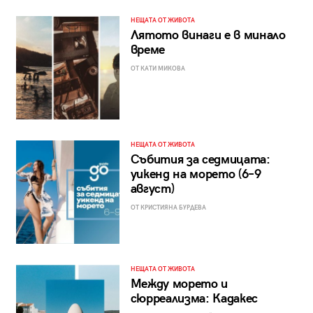
НЕЩАТА ОТ ЖИВОТА
Лятото винаги е в минало
време
ОТ КАТИ МИКОВА
НЕЩАТА ОТ ЖИВОТА
Събития за седмицата:
уикенд на морето (6–9
август)
ОТ КРИСТИЯНА БУРДЕВА
НЕЩАТА ОТ ЖИВОТА
Между морето и
сюрреализма: Кадакес