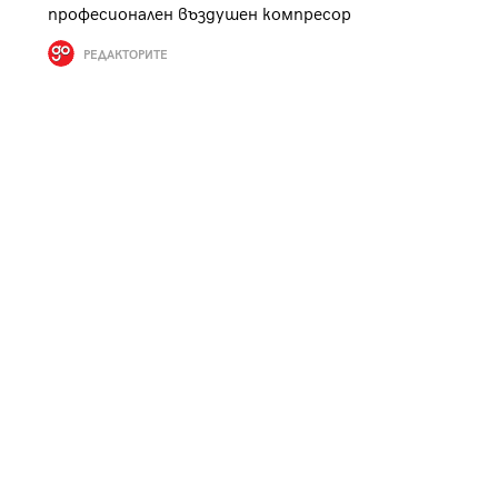
професионален въздушен компресор
к
Tender is the Wine – Какво
чаша
се пие на Лазурния бряг
РЕДАКТОРИТЕ
29
/29