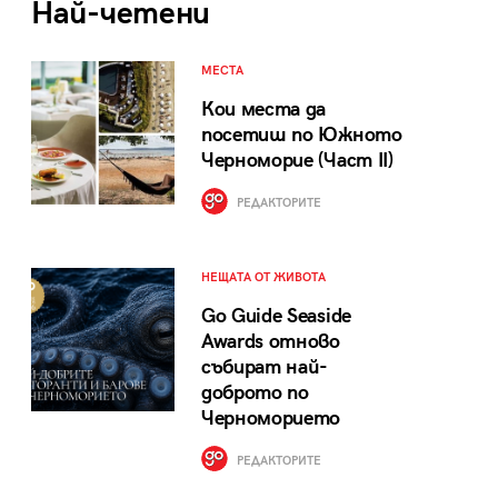
Най-четени
МЕСТА
Кои места да
посетиш по Южното
Черноморие (Част II)
РЕДАКТОРИТЕ
НЕЩАТА ОТ ЖИВОТА
Go Guide Seaside
Awards отново
събират най-
доброто по
Черноморието
РЕДАКТОРИТЕ