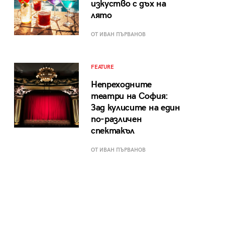
изкуство с дъх на
лято
ОТ ИВАН ПЪРВАНОВ
FEATURE
Непреходните
театри на София:
Зад кулисите на един
по-различен
спектакъл
ОТ ИВАН ПЪРВАНОВ