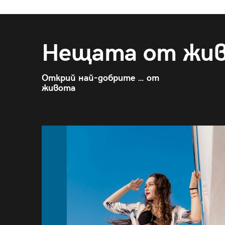
Нещата от жи
Открий най-добрите … от
живота