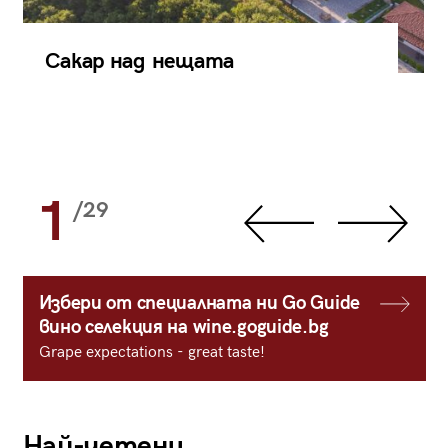
Сакар над нещата
1
/29
Избери от специалната ни Go Guide
вино селекция на wine.goguide.bg
Grape expectations - great taste!
Най-четени