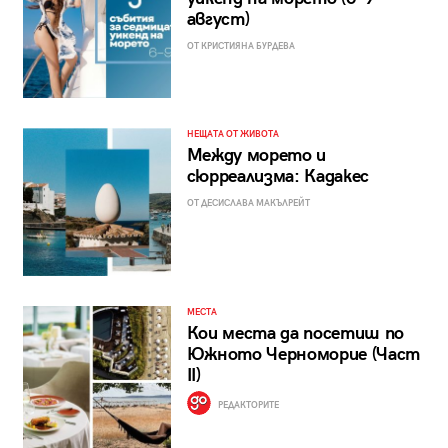
август)
ОТ КРИСТИЯНА БУРДЕВА
НЕЩАТА ОТ ЖИВОТА
Между морето и
сюрреализма: Кадакес
ОТ ДЕСИСЛАВА МАКЪЛРЕЙТ
МЕСТА
Кои места да посетиш по
Южното Черноморие (Част
II)
РЕДАКТОРИТЕ