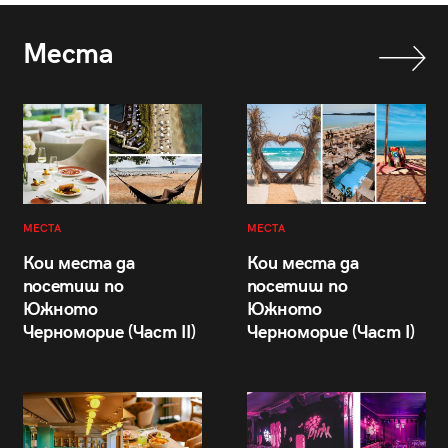
Места
МЕСТА
МЕСТА
Кои места да
Кои места да
посетиш по
посетиш по
Южното
Южното
Черноморие (Част II)
Черноморие (Част I)