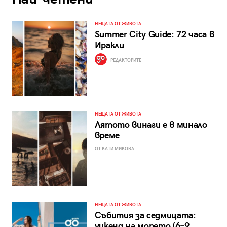
НЕЩАТА ОТ ЖИВОТА
Summer City Guide: 72 часа в
Иракли
РЕДАКТОРИТЕ
НЕЩАТА ОТ ЖИВОТА
Лятото винаги е в минало
време
ОТ КАТИ МИКОВА
НЕЩАТА ОТ ЖИВОТА
Събития за седмицата:
уикенд на морето (6–9