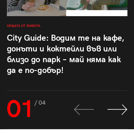
НЕЩАТА ОТ ЖИВОТА
City Guide: Водим те на кафе,
донъти и коктейли във или
близо до парк – май няма как
да е по-добър!
01
/ 04