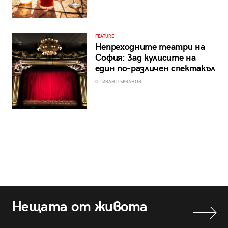
FEATURE
Непреходните театри на
София: Зад кулисите на
един по-различен спектакъл
ОТ ИВАН ПЪРВАНОВ
Нещата от живота