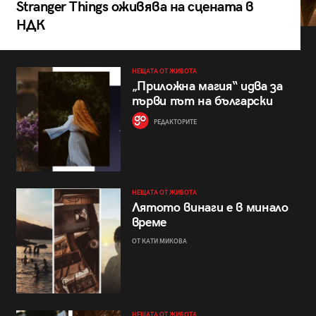
Stranger Things оживява на сцената в
НДК
НЕЩАТА ОТ ЖИВОТА
„Приложна магия“ идва за
първи път на български
РЕДАКТОРИТЕ
НЕЩАТА ОТ ЖИВОТА
Лятото винаги е в минало
време
ОТ КАТИ МИКОВА
НЕЩАТА ОТ ЖИВОТА