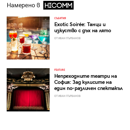
Намерено в
СЪБИТИЯ
Exotic Soirée: Танци и
изкуство с дъх на лято
ОТ ИВАН ПЪРВАНОВ
FEATURE
Непреходните театри на
София: Зад кулисите на
един по-различен спектакъл
ОТ ИВАН ПЪРВАНОВ