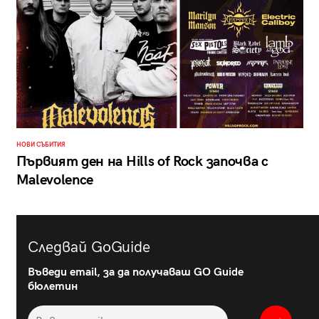
НОВИ СЪБИТИЯ
Първият ден на Hills of Rock започва с
Malevolence
Следвай GoGuide
Въведи email, за да получаваш GO Guide
бюлетин