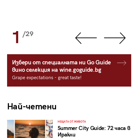
1
/29
Избери от специалната ни Go Guide
вино селекция на wine.goguide.bg
Grape expectations - great taste!
Най-четени
НЕЩАТА ОТ ЖИВОТА
Summer City Guide: 72 часа в
Иракли