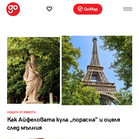
GoMap
НЕЩАТА ОТ ЖИВОТА
Как Айфеловата кула „порасна“ и оцеля
след мълния