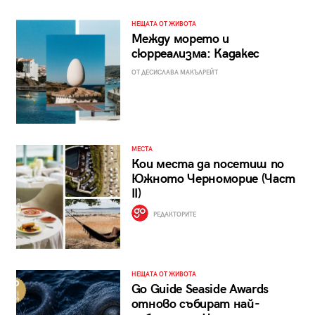
НЕЩАТА ОТ ЖИВОТА
Между морето и
сюрреализма: Кадакес
ОТ ДЕСИСЛАВА МАКЪЛРЕЙТ
МЕСТА
Кои места да посетиш по
Южното Черноморие (Част
II)
РЕДАКТОРИТЕ
НЕЩАТА ОТ ЖИВОТА
Go Guide Seaside Awards
отново събират най-