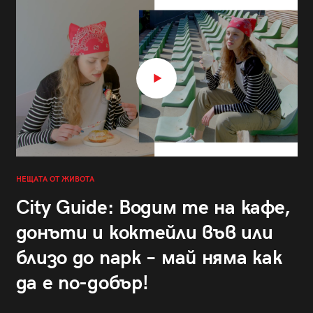
НЕЩАТА ОТ ЖИВОТА
City Guide: Водим те на кафе,
донъти и коктейли във или
близо до парк – май няма как
да е по-добър!