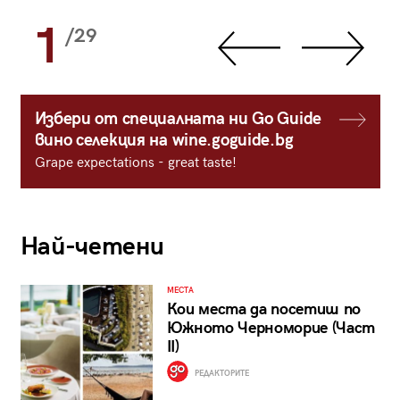
1
/29
Избери от специалната ни Go Guide
вино селекция на wine.goguide.bg
Grape expectations - great taste!
Най-четени
МЕСТА
Кои места да посетиш по
Южното Черноморие (Част
II)
РЕДАКТОРИТЕ