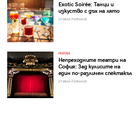
Exotic Soirée: Танци и
изкуство с дъх на лято
ОТ ИВАН ПЪРВАНОВ
FEATURE
Непреходните театри на
София: Зад кулисите на
един по-различен спектакъл
ОТ ИВАН ПЪРВАНОВ