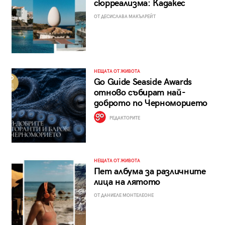
сюрреализма: Кадакес
ОТ ДЕСИСЛАВА МАКЪЛРЕЙТ
НЕЩАТА ОТ ЖИВОТА
Go Guide Seaside Awards
отново събират най-
доброто по Черноморието
РЕДАКТОРИТЕ
НЕЩАТА ОТ ЖИВОТА
Пет албума за различните
лица на лятото
ОТ ДАНИЕЛЕ МОНТЕЛЕОНЕ