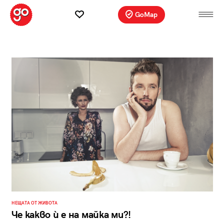
GoMap
НЕЩАТА ОТ ЖИВОТА
Че какво ѝ е на майка ми?!