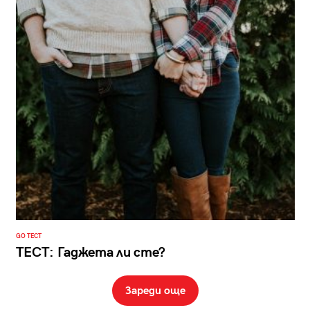
GO ТЕСТ
ТЕСТ: Гаджета ли сте?
Зареди още