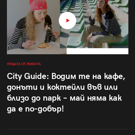
НЕЩАТА ОТ ЖИВОТА
City Guide: Водим те на кафе,
донъти и коктейли във или
близо до парк – май няма как
да е по-добър!