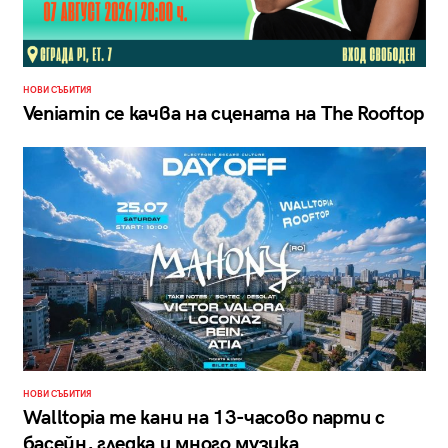
НОВИ СЪБИТИЯ
Veniamin се качва на сцената на The Rooftop
НОВИ СЪБИТИЯ
Walltopia те кани на 13-часово парти с
басейн, гледка и много музика