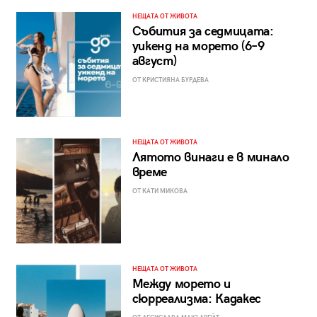
НЕЩАТА ОТ ЖИВОТА
Събития за седмицата:
уикенд на морето (6–9
август)
ОТ КРИСТИЯНА БУРДЕВА
НЕЩАТА ОТ ЖИВОТА
Лятото винаги е в минало
време
ОТ КАТИ МИКОВА
НЕЩАТА ОТ ЖИВОТА
Между морето и
сюрреализма: Кадакес