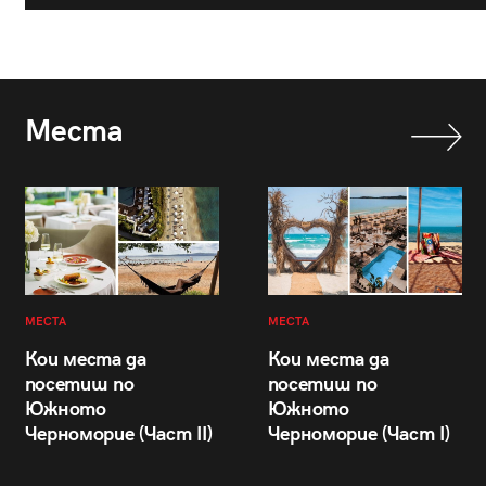
Места
МЕСТА
МЕСТА
Кои места да
Кои места да
посетиш по
посетиш по
Южното
Южното
Черноморие (Част II)
Черноморие (Част I)