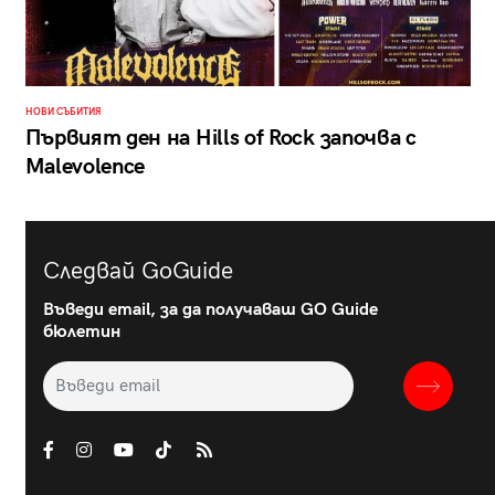
НОВИ СЪБИТИЯ
Първият ден на Hills of Rock започва с
Malevolence
Следвай GoGuide
Въведи email, за да получаваш GO Guide
бюлетин