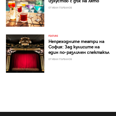
изкуство с дъх на лято
ОТ ИВАН ПЪРВАНОВ
FEATURE
Непреходните театри на
София: Зад кулисите на
един по-различен спектакъл
ОТ ИВАН ПЪРВАНОВ