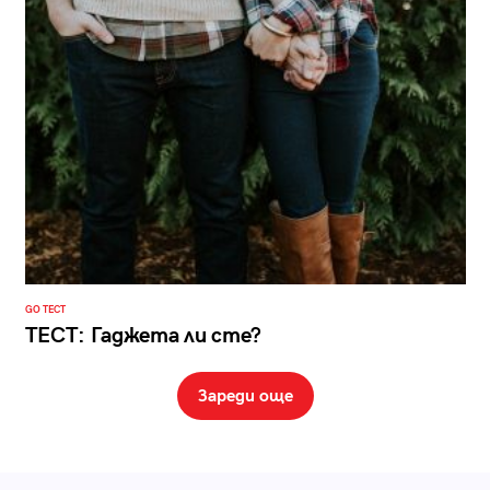
GO ТЕСТ
ТЕСТ: Гаджета ли сте?
Зареди още