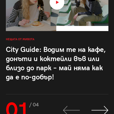
НЕЩАТА ОТ ЖИВОТА
City Guide: Водим те на кафе,
донъти и коктейли във или
близо до парк – май няма как
да е по-добър!
01
/ 04