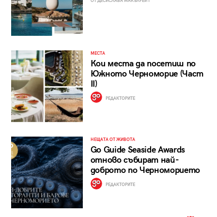
ОТ ДЕСИСЛАВА МАКЪЛРЕЙТ
МЕСТА
Кои места да посетиш по
Южното Черноморие (Част
II)
РЕДАКТОРИТЕ
НЕЩАТА ОТ ЖИВОТА
Go Guide Seaside Awards
отново събират най-
доброто по Черноморието
РЕДАКТОРИТЕ