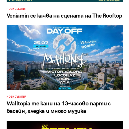
НОВИ СЪБИТИЯ
Veniamin се качва на сцената на The Rooftop
НОВИ СЪБИТИЯ
Walltopia те кани на 13-часово парти с
басейн, гледка и много музика