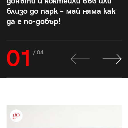
донъти и коктейли във или
близо до парк – май няма как
да е по-добър!
01
/ 04