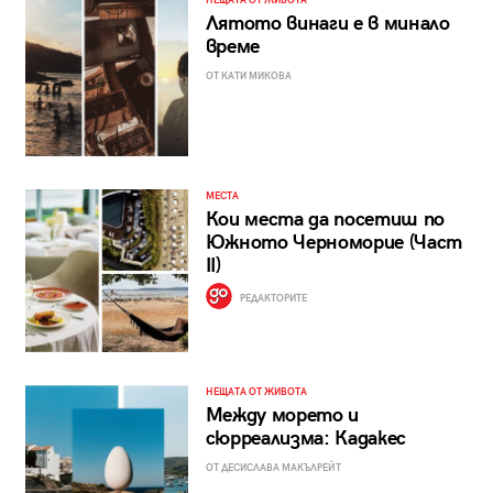
НЕЩАТА ОТ ЖИВОТА
Лятото винаги е в минало
време
ОТ КАТИ МИКОВА
МЕСТА
Кои места да посетиш по
Южното Черноморие (Част
II)
РЕДАКТОРИТЕ
НЕЩАТА ОТ ЖИВОТА
Между морето и
сюрреализма: Кадакес
ОТ ДЕСИСЛАВА МАКЪЛРЕЙТ