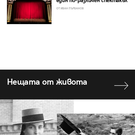
един по-различен спектакъл
ОТ ИВАН ПЪРВАНОВ
Нещата от живота