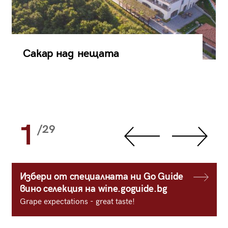
Сакар над нещата
1
/29
Избери от специалната ни Go Guide
вино селекция на wine.goguide.bg
Grape expectations - great taste!