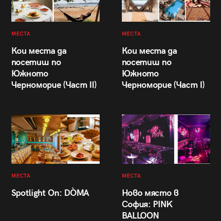
МЕСТА
МЕСТА
Кои места да
Кои места да
посетиш по
посетиш по
Южното
Южното
Черноморие (Част II)
Черноморие (Част I)
МЕСТА
МЕСТА
Spotlight On: DÒMA
Ново място в
София: PINK
BALLOON