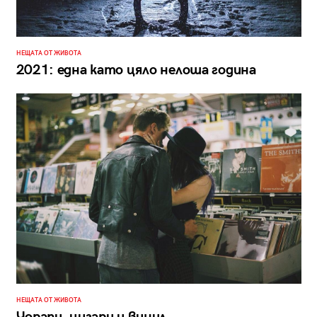
НЕЩАТА ОТ ЖИВОТА
2021: една като цяло нелоша година
НЕЩАТА ОТ ЖИВОТА
Чорапи, цигари и винил