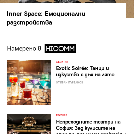
Inner Space: Емоционални
разстройства
Намерено в
СЪБИТИЯ
Exotic Soirée: Танци и
изкуство с дъх на лято
ОТ ИВАН ПЪРВАНОВ
FEATURE
Непреходните театри на
София: Зад кулисите на