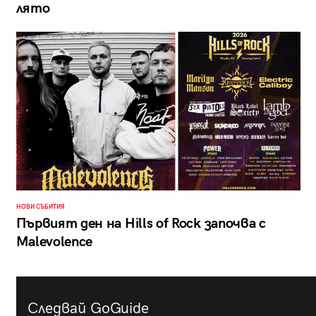
лято
НОВИ СЪБИТИЯ
Първият ден на Hills of Rock започва с
Malevolence
Следвай GoGuide