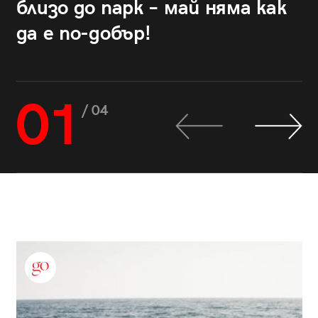
близо до парк – май няма как
да е по-добър!
01
/ 04