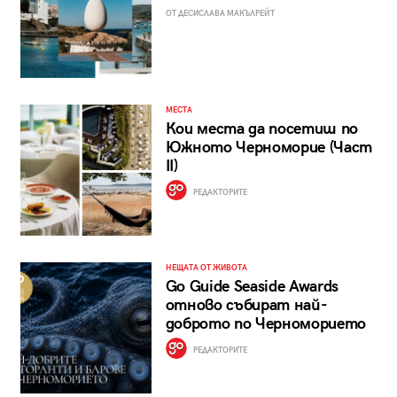
ОТ ДЕСИСЛАВА МАКЪЛРЕЙТ
МЕСТА
Кои места да посетиш по
Южното Черноморие (Част
II)
РЕДАКТОРИТЕ
НЕЩАТА ОТ ЖИВОТА
Go Guide Seaside Awards
отново събират най-
доброто по Черноморието
РЕДАКТОРИТЕ