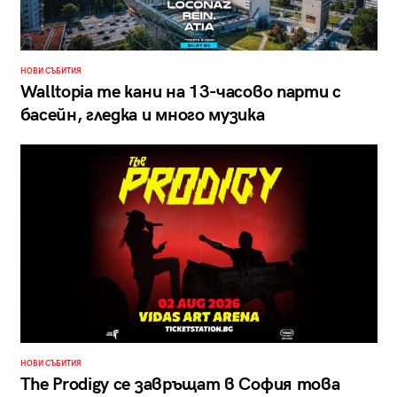
НОВИ СЪБИТИЯ
Walltopia те кани на 13-часово парти с
басейн, гледка и много музика
НОВИ СЪБИТИЯ
The Prodigy се завръщат в София това