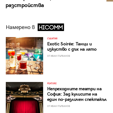
разстройства
Намерено в
СЪБИТИЯ
Exotic Soirée: Танци и
изкуство с дъх на лято
ОТ ИВАН ПЪРВАНОВ
FEATURE
Непреходните театри на
София: Зад кулисите на
един по-различен спектакъл
ОТ ИВАН ПЪРВАНОВ