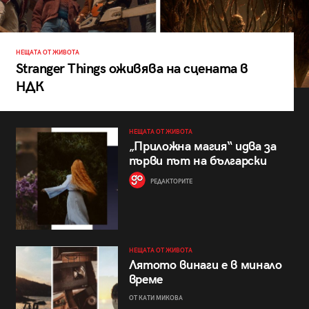
НЕЩАТА ОТ ЖИВОТА
Stranger Things оживява на сцената в
НДК
НЕЩАТА ОТ ЖИВОТА
„Приложна магия“ идва за
първи път на български
РЕДАКТОРИТЕ
НЕЩАТА ОТ ЖИВОТА
Лятото винаги е в минало
време
ОТ КАТИ МИКОВА