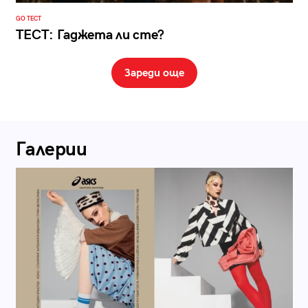
GO ТЕСТ
ТЕСТ: Гаджета ли сте?
Зареди още
Галерии