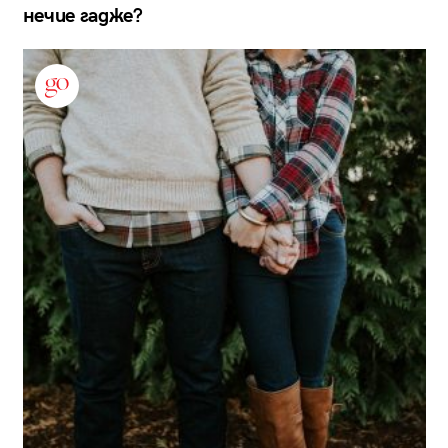
нечие гадже?