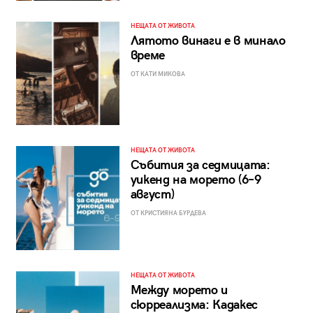
НЕЩАТА ОТ ЖИВОТА
Лятото винаги е в минало
време
ОТ КАТИ МИКОВА
НЕЩАТА ОТ ЖИВОТА
Събития за седмицата:
уикенд на морето (6–9
август)
ОТ КРИСТИЯНА БУРДЕВА
НЕЩАТА ОТ ЖИВОТА
Между морето и
сюрреализма: Кадакес