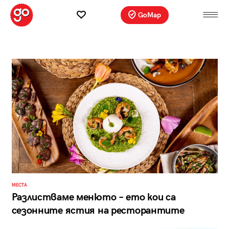
GoMap
МЕСТА
Разлистваме менюто – ето кои са
сезонните ястия на ресторантите