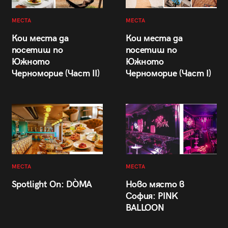
МЕСТА
МЕСТА
Кои места да
Кои места да
посетиш по
посетиш по
Южното
Южното
Черноморие (Част II)
Черноморие (Част I)
МЕСТА
МЕСТА
Spotlight On: DÒMA
Ново място в
София: PINK
BALLOON