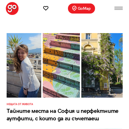
GoMap
НЕЩАТА ОТ ЖИВОТА
Тайните места на София и перфектните
аутфити, с които да ги съчетаеш