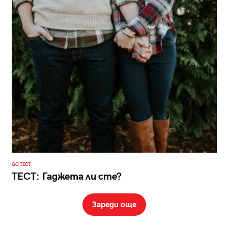
GO ТЕСТ
ТЕСТ: Гаджета ли сте?
Зареди още