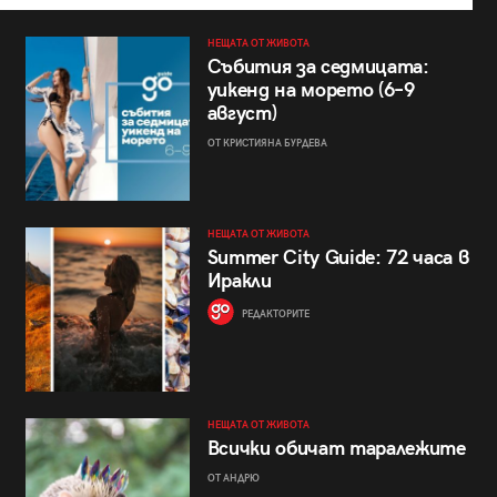
НЕЩАТА ОТ ЖИВОТА
Събития за седмицата:
уикенд на морето (6–9
август)
ОТ КРИСТИЯНА БУРДЕВА
НЕЩАТА ОТ ЖИВОТА
Summer City Guide: 72 часа в
Иракли
РЕДАКТОРИТЕ
НЕЩАТА ОТ ЖИВОТА
Всички обичат таралежите
ОТ АНДРЮ