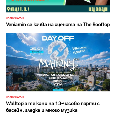
НОВИ СЪБИТИЯ
Veniamin се качва на сцената на The Rooftop
НОВИ СЪБИТИЯ
Walltopia те кани на 13-часово парти с
басейн, гледка и много музика