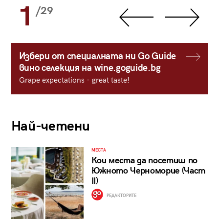
1
/29
Избери от специалната ни Go Guide
вино селекция на wine.goguide.bg
Grape expectations - great taste!
Най-четени
МЕСТА
Кои места да посетиш по
Южното Черноморие (Част
II)
РЕДАКТОРИТЕ