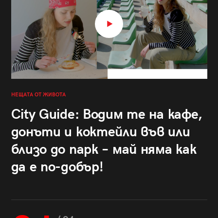
НЕЩАТА ОТ ЖИВОТА
City Guide: Водим те на кафе,
донъти и коктейли във или
близо до парк – май няма как
да е по-добър!