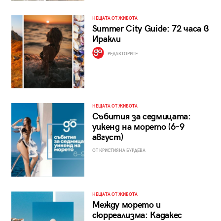
НЕЩАТА ОТ ЖИВОТА
Summer City Guide: 72 часа в
Иракли
РЕДАКТОРИТЕ
НЕЩАТА ОТ ЖИВОТА
Събития за седмицата:
уикенд на морето (6–9
август)
ОТ КРИСТИЯНА БУРДЕВА
НЕЩАТА ОТ ЖИВОТА
Между морето и
сюрреализма: Кадакес