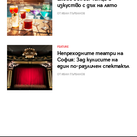
изкуство с дъх на лято
ОТ ИВАН ПЪРВАНОВ
FEATURE
Непреходните театри на
София: Зад кулисите на
един по-различен спектакъл
ОТ ИВАН ПЪРВАНОВ