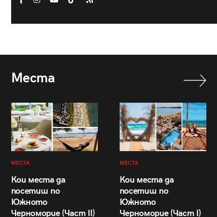
Места
МЕСТА
МЕСТА
Кои места да
Кои места да
посетиш по
посетиш по
Южното
Южното
Черноморие (Част II)
Черноморие (Част I)