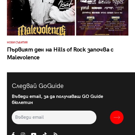
НОВИ СЪБИТИЯ
Първият ден на Hills of Rock започва с
Malevolence
Следвай GoGuide
Въведи email, за да получаваш GO Guide
бюлетин