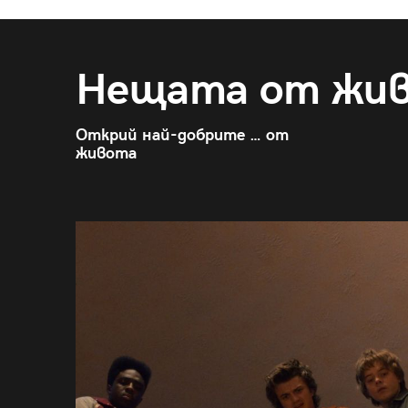
Нещата от жи
Открий най-добрите … от
живота