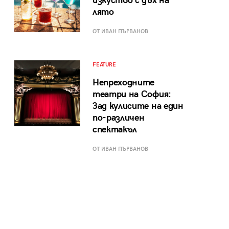
изкуство с дъх на
лято
ОТ ИВАН ПЪРВАНОВ
FEATURE
Непреходните
театри на София:
Зад кулисите на един
по-различен
спектакъл
ОТ ИВАН ПЪРВАНОВ