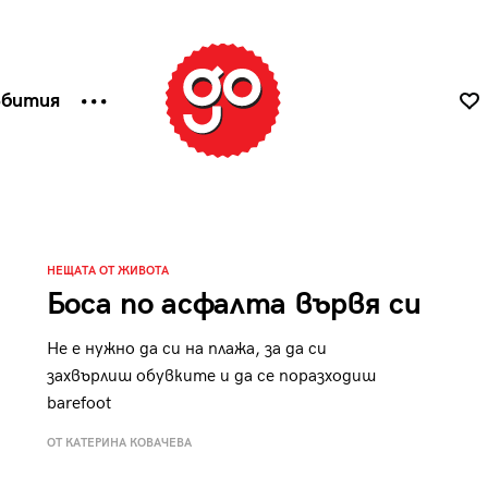
ъбития
НЕЩАТА ОТ ЖИВОТА
Босa по асфалта вървя си
Не е нужно да си на плажа, за да си
захвърлиш обувките и да се поразходиш
barefoot
ОТ КАТЕРИНА КОВАЧЕВА