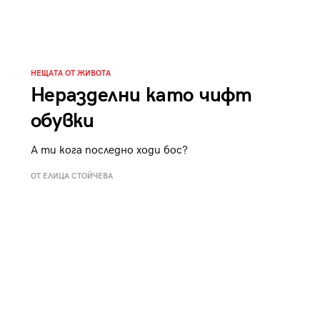
к
Tender is the Wine – Какво
чаша
се пие на Лазурния бряг
НЕЩАТА ОТ ЖИВОТА
Неразделни като чифт
обувки
29
/29
А ти кога последно ходи бос?
ОТ ЕЛИЦА СТОЙЧЕВА