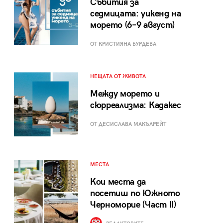
Събития за
седмицата: уикенд на
морето (6–9 август)
ОТ КРИСТИЯНА БУРДЕВА
НЕЩАТА ОТ ЖИВОТА
Между морето и
сюрреализма: Кадакес
ОТ ДЕСИСЛАВА МАКЪЛРЕЙТ
МЕСТА
Кои места да
посетиш по Южното
Черноморие (Част II)