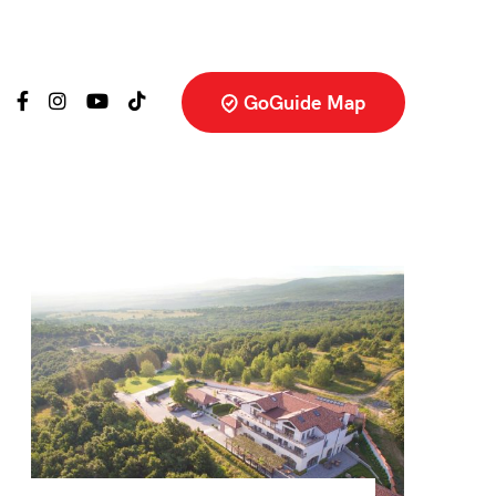
GoGuide Map