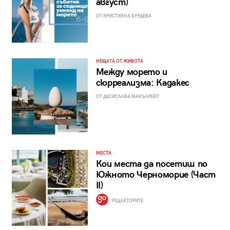
август)
ОТ КРИСТИЯНА БУРДЕВА
НЕЩАТА ОТ ЖИВОТА
Между морето и
сюрреализма: Кадакес
ОТ ДЕСИСЛАВА МАКЪЛРЕЙТ
МЕСТА
Кои места да посетиш по
Южното Черноморие (Част
II)
РЕДАКТОРИТЕ