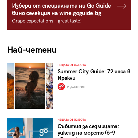
Избери от специалната ни Go Guide
вино селекция на wine.goguide.bg
Grape expectations - great taste!
Най-четени
НЕЩАТА ОТ ЖИВОТА
Summer City Guide: 72 часа в
Иракли
РЕДАКТОРИТЕ
НЕЩАТА ОТ ЖИВОТА
Събития за седмицата:
уикенд на морето (6–9