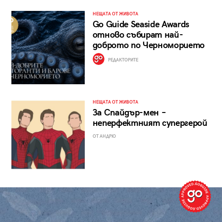
НЕЩАТА ОТ ЖИВОТА
Go Guide Seaside Awards
отново събират най-
доброто по Черноморието
РЕДАКТОРИТЕ
НЕЩАТА ОТ ЖИВОТА
За Спайдър-мен –
неперфектният супергерой
ОТ АНДРЮ