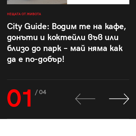
НЕЩАТА ОТ ЖИВОТА
City Guide: Водим те на кафе,
донъти и коктейли във или
близо до парк – май няма как
да е по-добър!
01
/ 04