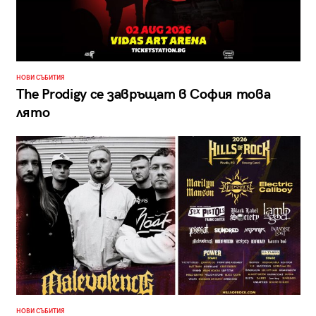
НОВИ СЪБИТИЯ
The Prodigy се завръщат в София това
лято
НОВИ СЪБИТИЯ