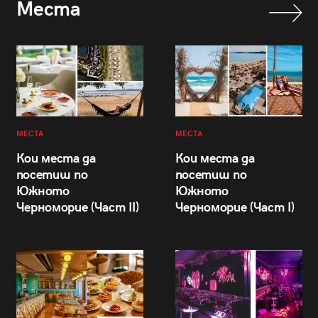
Места
МЕСТА
МЕСТА
Кои места да
Кои места да
посетиш по
посетиш по
Южното
Южното
Черноморие (Част II)
Черноморие (Част I)