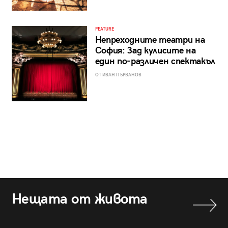
FEATURE
Непреходните театри на
София: Зад кулисите на
един по-различен спектакъл
ОТ ИВАН ПЪРВАНОВ
Нещата от живота