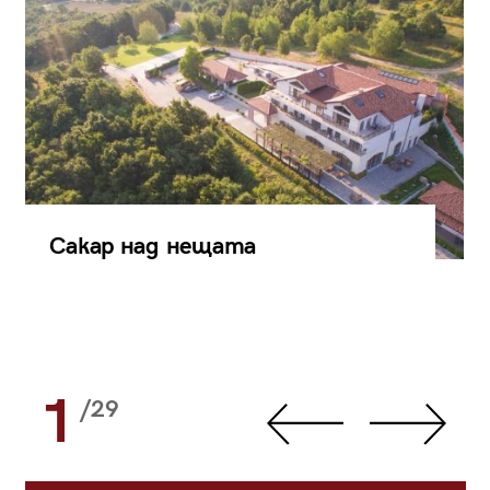
Сакар над нещата
1
/29