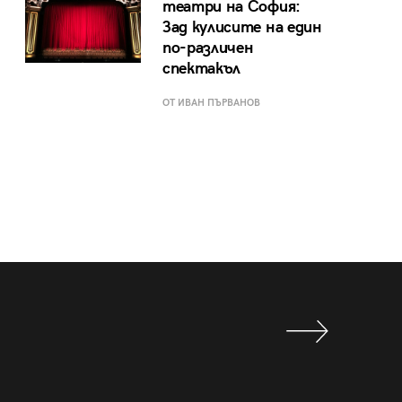
театри на София:
Зад кулисите на един
по-различен
спектакъл
ОТ ИВАН ПЪРВАНОВ