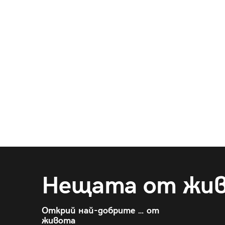
Нещата от жи
Открий най-добрите … от
живота