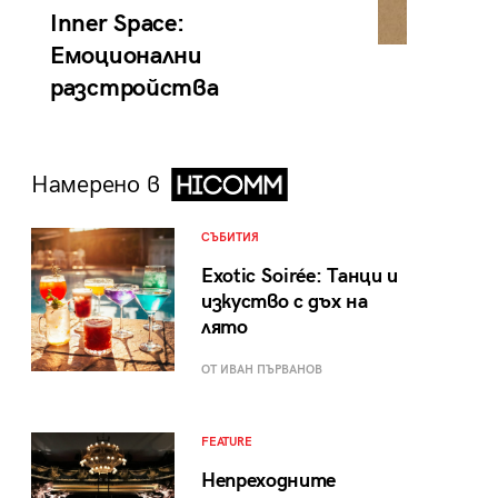
Inner Space:
Емоционални
разстройства
Намерено в
СЪБИТИЯ
Exotic Soirée: Танци и
изкуство с дъх на
лято
ОТ ИВАН ПЪРВАНОВ
FEATURE
Непреходните