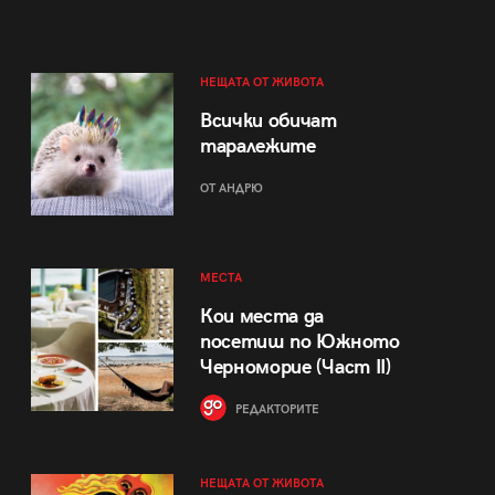
НЕЩАТА ОТ ЖИВОТА
Всички обичат
таралежите
ОТ АНДРЮ
МЕСТА
Кои места да
посетиш по Южното
Черноморие (Част II)
РЕДАКТОРИТЕ
НЕЩАТА ОТ ЖИВОТА