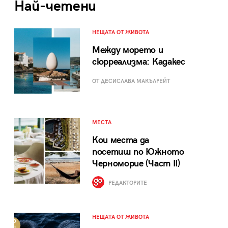
Най-четени
НЕЩАТА ОТ ЖИВОТА
Между морето и
сюрреализма: Кадакес
ОТ ДЕСИСЛАВА МАКЪЛРЕЙТ
МЕСТА
Кои места да
посетиш по Южното
Черноморие (Част II)
РЕДАКТОРИТЕ
НЕЩАТА ОТ ЖИВОТА