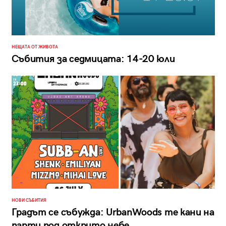
НЕЩАТА ОТ ЖИВОТА
Събития за седмицата: 14-20 юли
НОВИ СЪБИТИЯ
Градът се събужда: UrbanWoods те кани на
парти под открито небе