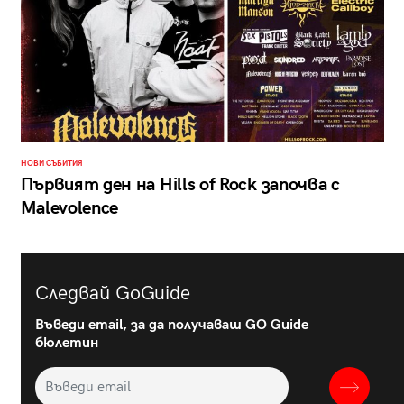
НОВИ СЪБИТИЯ
Първият ден на Hills of Rock започва с
Malevolence
Следвай GoGuide
Въведи email, за да получаваш GO Guide
бюлетин