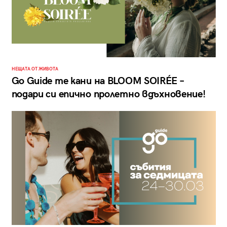
НЕЩАТА ОТ ЖИВОТА
Go Guide те кани на BLOOM SOIRÉE –
подари си епично пролетно вдъхновение!