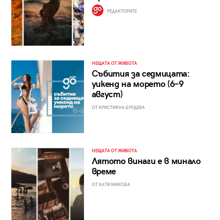
РЕДАКТОРИТЕ
НЕЩАТА ОТ ЖИВОТА
Събития за седмицата:
уикенд на морето (6–9
август)
ОТ КРИСТИЯНА БУРДЕВА
НЕЩАТА ОТ ЖИВОТА
Лятото винаги е в минало
време
ОТ КАТИ МИКОВА