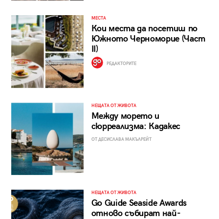
МЕСТА
Кои места да посетиш по
Южното Черноморие (Част
II)
РЕДАКТОРИТЕ
НЕЩАТА ОТ ЖИВОТА
Между морето и
сюрреализма: Кадакес
ОТ ДЕСИСЛАВА МАКЪЛРЕЙТ
НЕЩАТА ОТ ЖИВОТА
Go Guide Seaside Awards
отново събират най-