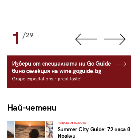
1
/29
Избери от специалната ни Go Guide
вино селекция на wine.goguide.bg
Grape expectations - great taste!
Най-четени
НЕЩАТА ОТ ЖИВОТА
Summer City Guide: 72 часа в
Иракли