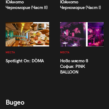
Южното
Южното
Черноморие (Част II)
Черноморие (Част I)
МЕСТА
МЕСТА
Spotlight On: DÒMA
Ново място в
София: PINK
BALLOON
Видео