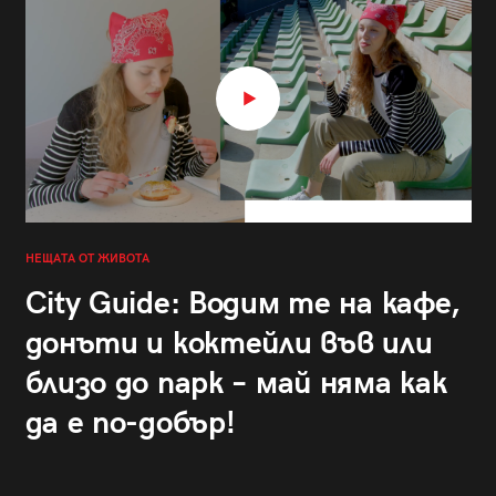
НЕЩАТА ОТ ЖИВОТА
City Guide: Водим те на кафе,
донъти и коктейли във или
близо до парк – май няма как
да е по-добър!