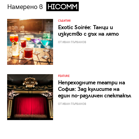
Намерено в
СЪБИТИЯ
Exotic Soirée: Танци и
изкуство с дъх на лято
ОТ ИВАН ПЪРВАНОВ
FEATURE
Непреходните театри на
София: Зад кулисите на
един по-различен спектакъл
ОТ ИВАН ПЪРВАНОВ