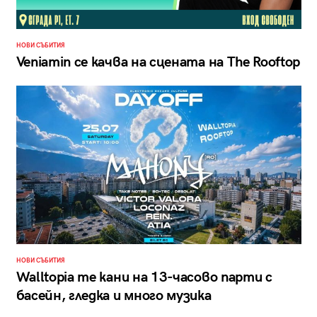
НОВИ СЪБИТИЯ
Veniamin се качва на сцената на The Rooftop
НОВИ СЪБИТИЯ
Walltopia те кани на 13-часово парти с
басейн, гледка и много музика