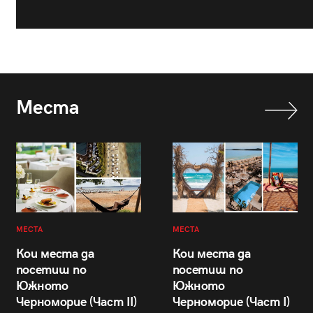
Места
МЕСТА
МЕСТА
Кои места да
Кои места да
посетиш по
посетиш по
Южното
Южното
Черноморие (Част II)
Черноморие (Част I)