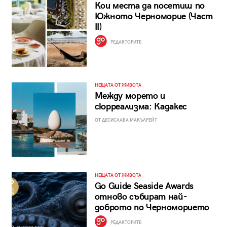
Кои места да посетиш по
Южното Черноморие (Част
II)
РЕДАКТОРИТЕ
НЕЩАТА ОТ ЖИВОТА
Между морето и
сюрреализма: Кадакес
ОТ ДЕСИСЛАВА МАКЪЛРЕЙТ
НЕЩАТА ОТ ЖИВОТА
Go Guide Seaside Awards
отново събират най-
доброто по Черноморието
РЕДАКТОРИТЕ