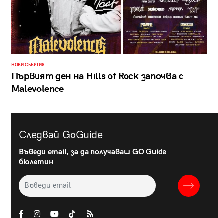
НОВИ СЪБИТИЯ
Първият ден на Hills of Rock започва с
Malevolence
Следвай GoGuide
Въведи email, за да получаваш GO Guide
бюлетин