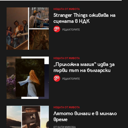
НЕЩАТА ОТ ЖИВОТА
Stranger Things оживява на
сцената в НДК
РЕДАКТОРИТЕ
НЕЩАТА ОТ ЖИВОТА
„Приложна магия“ идва за
първи път на български
РЕДАКТОРИТЕ
НЕЩАТА ОТ ЖИВОТА
Лятото винаги е в минало
време
ОТ КАТИ МИКОВА