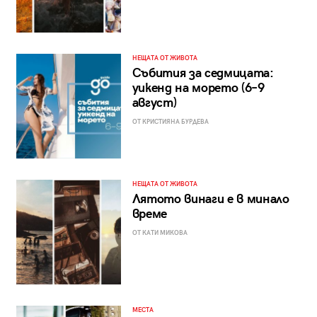
НЕЩАТА ОТ ЖИВОТА
Събития за седмицата:
уикенд на морето (6–9
август)
ОТ КРИСТИЯНА БУРДЕВА
НЕЩАТА ОТ ЖИВОТА
Лятото винаги е в минало
време
ОТ КАТИ МИКОВА
МЕСТА