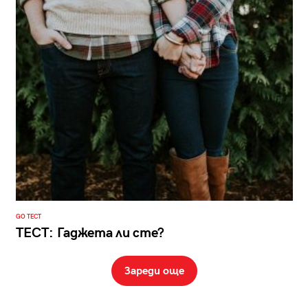
GO ТЕСТ
ТЕСТ: Гаджета ли сте?
Зареди още