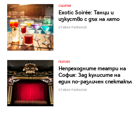
СЪБИТИЯ
Exotic Soirée: Танци и
изкуство с дъх на лято
ОТ ИВАН ПЪРВАНОВ
FEATURE
Непреходните театри на
София: Зад кулисите на
един по-различен спектакъл
ОТ ИВАН ПЪРВАНОВ