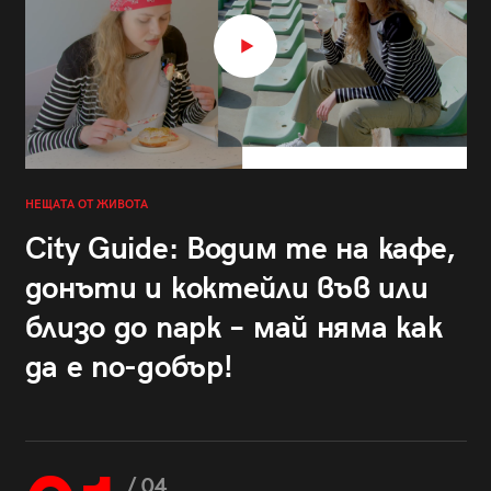
НЕЩАТА ОТ ЖИВОТА
City Guide: Водим те на кафе,
донъти и коктейли във или
близо до парк – май няма как
да е по-добър!
/ 04