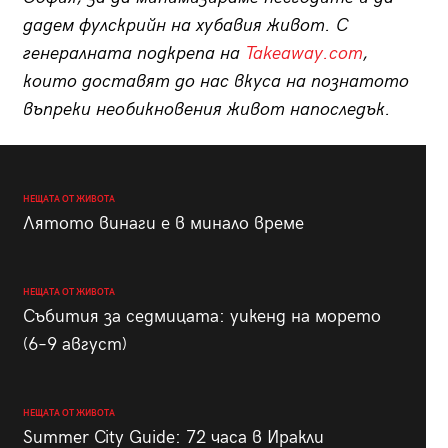
дадем фулскрийн на хубавия живот. С
генералната подкрепа на
Takeaway.com
,
които доставят до нас вкуса на познатото
въпреки необикновения живот напоследък.
НЕЩАТА ОТ ЖИВОТА
Лятото винаги е в минало време
НЕЩАТА ОТ ЖИВОТА
Събития за седмицата: уикенд на морето
(6–9 август)
НЕЩАТА ОТ ЖИВОТА
Summer City Guide: 72 часа в Иракли