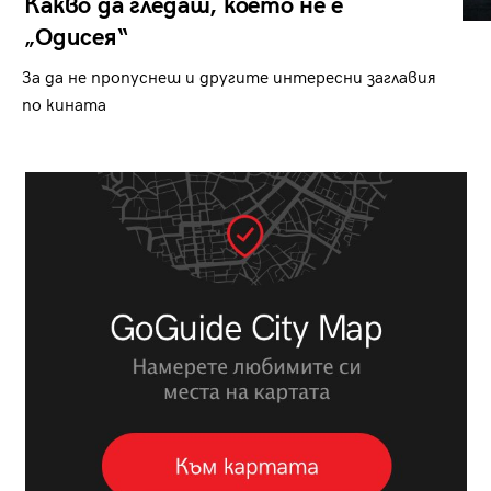
Какво да гледаш, което не е
„Одисея“
За да не пропуснеш и другите интересни заглавия
по кината