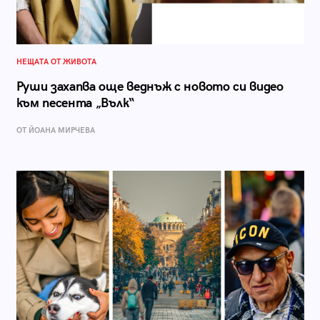
НЕЩАТА ОТ ЖИВОТА
Руши захапва още веднъж с новото си видео
към песента „Вълк“
ОТ ЙОАНА МИРЧЕВА