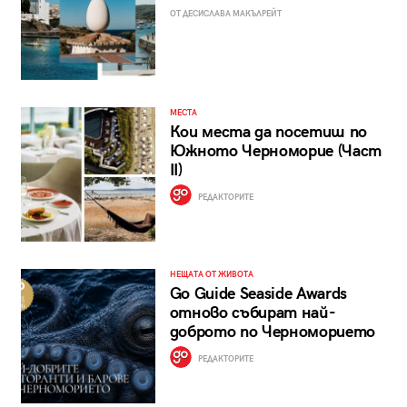
ОТ ДЕСИСЛАВА МАКЪЛРЕЙТ
МЕСТА
Кои места да посетиш по
Южното Черноморие (Част
II)
РЕДАКТОРИТЕ
НЕЩАТА ОТ ЖИВОТА
Go Guide Seaside Awards
отново събират най-
доброто по Черноморието
РЕДАКТОРИТЕ