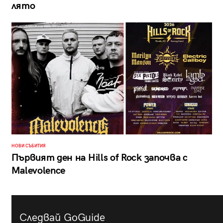
лято
НОВИ СЪБИТИЯ
Първият ден на Hills of Rock започва с
Malevolence
Следвай GoGuide