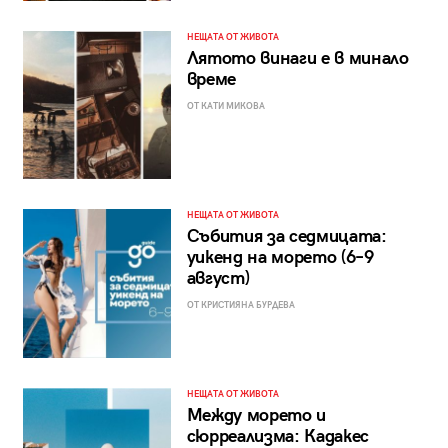
НЕЩАТА ОТ ЖИВОТА
Лятото винаги е в минало
време
ОТ КАТИ МИКОВА
НЕЩАТА ОТ ЖИВОТА
Събития за седмицата:
уикенд на морето (6–9
август)
ОТ КРИСТИЯНА БУРДЕВА
НЕЩАТА ОТ ЖИВОТА
Между морето и
сюрреализма: Кадакес