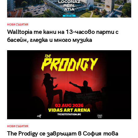
НОВИ СЪБИТИЯ
Walltopia те кани на 13-часово парти с
басейн, гледка и много музика
НОВИ СЪБИТИЯ
The Prodigy се завръщат в София това