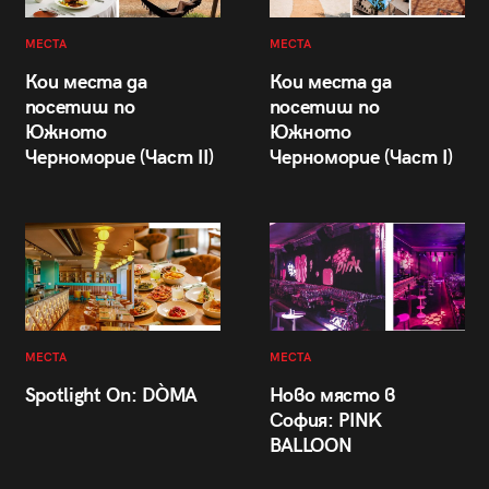
МЕСТА
МЕСТА
Кои места да
Кои места да
посетиш по
посетиш по
Южното
Южното
Черноморие (Част II)
Черноморие (Част I)
МЕСТА
МЕСТА
Spotlight On: DÒMA
Ново място в
София: PINK
BALLOON