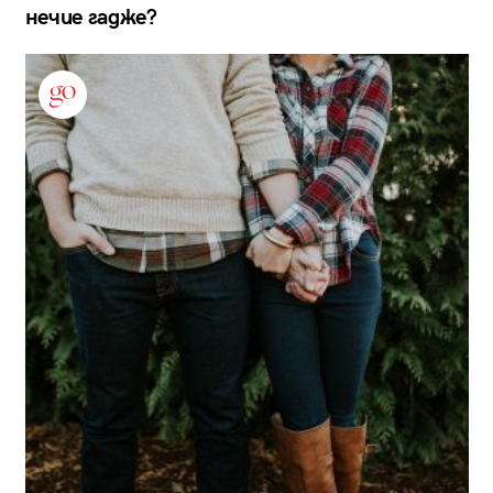
нечие гадже?