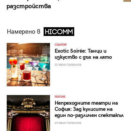
разстройства
Намерено в
СЪБИТИЯ
Exotic Soirée: Танци и
изкуство с дъх на лято
ОТ ИВАН ПЪРВАНОВ
FEATURE
Непреходните театри на
София: Зад кулисите на
един по-различен спектакъл
ОТ ИВАН ПЪРВАНОВ