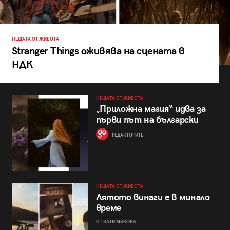
НЕЩАТА ОТ ЖИВОТА
Stranger Things оживява на сцената в
НДК
НЕЩАТА ОТ ЖИВОТА
„Приложна магия“ идва за
първи път на български
РЕДАКТОРИТЕ
НЕЩАТА ОТ ЖИВОТА
Лятото винаги е в минало
време
ОТ КАТИ МИКОВА