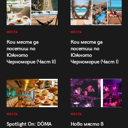
МЕСТА
МЕСТА
Кои места да
Кои места да
посетиш по
посетиш по
Южното
Южното
Черноморие (Част II)
Черноморие (Част I)
МЕСТА
МЕСТА
Spotlight On: DÒMA
Ново място в