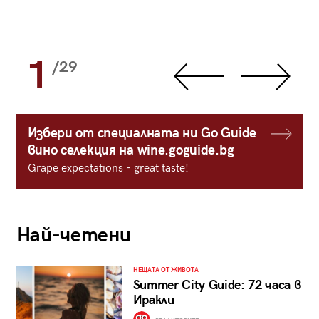
1
/29
Избери от специалната ни Go Guide
вино селекция на wine.goguide.bg
Grape expectations - great taste!
Най-четени
НЕЩАТА ОТ ЖИВОТА
Summer City Guide: 72 часа в
Иракли