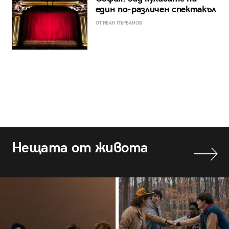
един по-различен спектакъл
ОТ ИВАН ПЪРВАНОВ
Нещата от живота