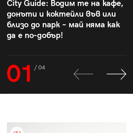
City Guide: Водим те на кафе,
донъти и коктейли във или
близо до парк – май няма как
да е по-добър!
01
/ 04