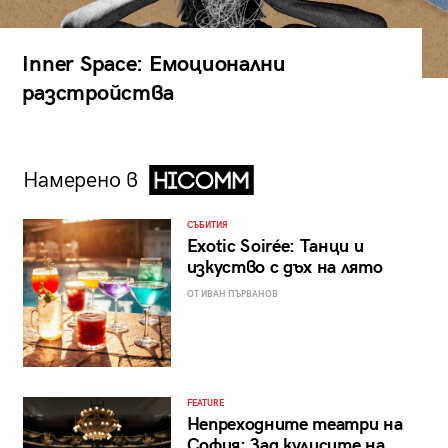
Inner Space: Емоционални
разстройства
Намерено в
СЪБИТИЯ
Exotic Soirée: Танци и
изкуство с дъх на лято
ОТ ИВАН ПЪРВАНОВ
FEATURE
Непреходните театри на
София: Зад кулисите на