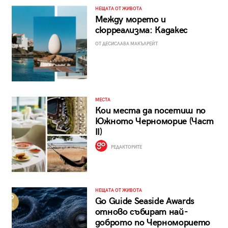
НЕЩАТА ОТ ЖИВОТА
Между морето и
сюрреализма: Кадакес
ОТ ДЕСИСЛАВА МАКЪЛРЕЙТ
МЕСТА
Кои места да посетиш по
Южното Черноморие (Част
II)
РЕДАКТОРИТЕ
НЕЩАТА ОТ ЖИВОТА
Go Guide Seaside Awards
отново събират най-
доброто по Черноморието