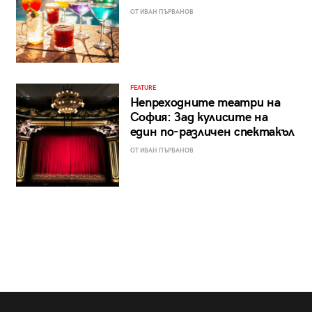
ОТ ИВАН ПЪРВАНОВ
FEATURE
Непреходните театри на
София: Зад кулисите на
един по-различен спектакъл
ОТ ИВАН ПЪРВАНОВ