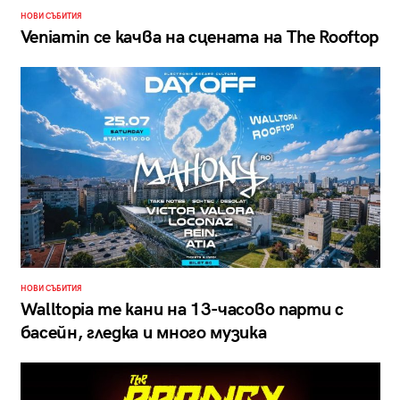
НОВИ СЪБИТИЯ
Veniamin се качва на сцената на The Rooftop
НОВИ СЪБИТИЯ
Walltopia те кани на 13-часово парти с
басейн, гледка и много музика