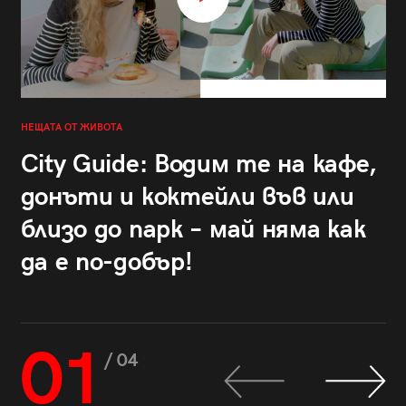
НЕЩАТА ОТ ЖИВОТА
City Guide: Водим те на кафе,
донъти и коктейли във или
близо до парк – май няма как
да е по-добър!
01
/ 04