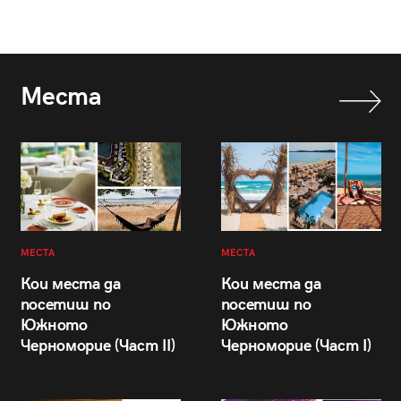
Места
МЕСТА
МЕСТА
Кои места да
Кои места да
посетиш по
посетиш по
Южното
Южното
Черноморие (Част II)
Черноморие (Част I)