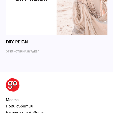
DRY REIGN
ОТ КРИСТИЯНА БУРДЕВА
Места
Нови събития
Нещата от живота