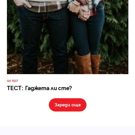
GO ТЕСТ
ТЕСТ: Гаджета ли сте?
Зареди още