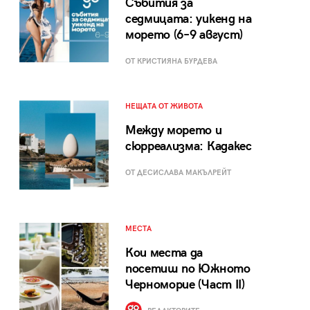
Събития за
седмицата: уикенд на
морето (6–9 август)
ОТ КРИСТИЯНА БУРДЕВА
НЕЩАТА ОТ ЖИВОТА
Между морето и
сюрреализма: Кадакес
ОТ ДЕСИСЛАВА МАКЪЛРЕЙТ
МЕСТА
Кои места да
посетиш по Южното
Черноморие (Част II)