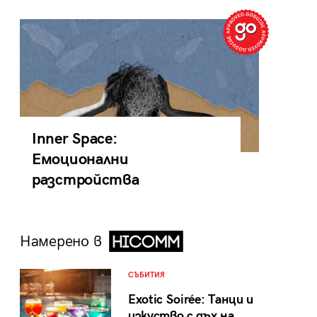
Inner Space:
Емоционални
разстройства
Намерено в
СЪБИТИЯ
Exotic Soirée: Танци и
изкуство с дъх на