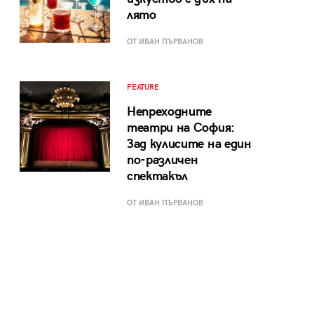
лято
ОТ ИВАН ПЪРВАНОВ
FEATURE
Непреходните
театри на София:
Зад кулисите на един
по-различен
спектакъл
ОТ ИВАН ПЪРВАНОВ