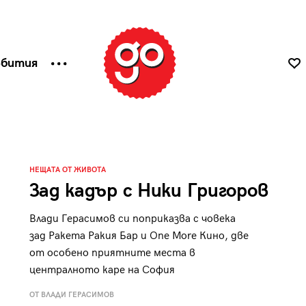
ъбития
НЕЩАТА ОТ ЖИВОТА
Зад кадър с Ники Григоров
Влади Герасимов си поприказва с човека
зад Ракета Ракия Бар и One More Кино, две
от особено приятните места в
централното каре на София
ОТ ВЛАДИ ГЕРАСИМОВ