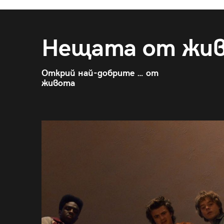
Нещата от жи
Открий най-добрите … от
живота