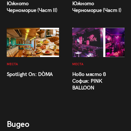
Южното
Южното
Черноморие (Част II)
Черноморие (Част I)
МЕСТА
МЕСТА
Spotlight On: DÒMA
Ново място в
София: PINK
BALLOON
Видео