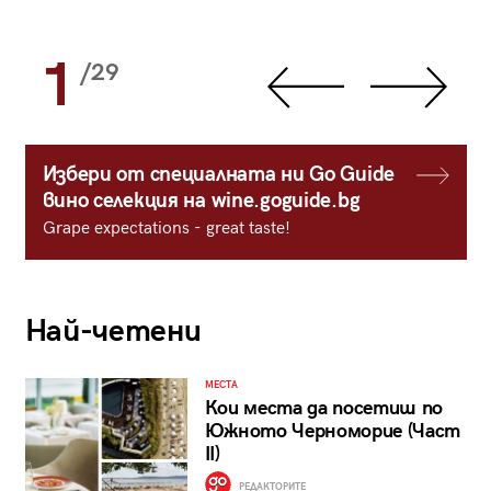
1
/29
Избери от специалната ни Go Guide
вино селекция на wine.goguide.bg
Grape expectations - great taste!
Най-четени
МЕСТА
Кои места да посетиш по
Южното Черноморие (Част
II)
РЕДАКТОРИТЕ