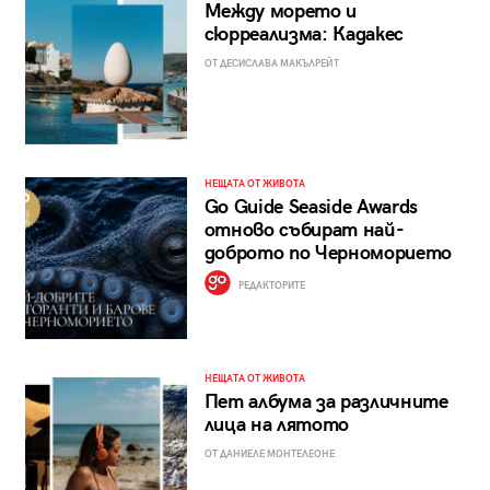
Между морето и
сюрреализма: Кадакес
ОТ ДЕСИСЛАВА МАКЪЛРЕЙТ
НЕЩАТА ОТ ЖИВОТА
Go Guide Seaside Awards
отново събират най-
доброто по Черноморието
РЕДАКТОРИТЕ
НЕЩАТА ОТ ЖИВОТА
Пет албума за различните
лица на лятото
ОТ ДАНИЕЛЕ МОНТЕЛЕОНЕ