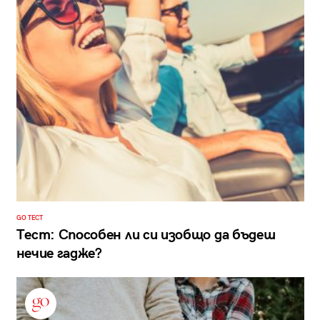
GO ТЕСТ
Тест: Способен ли си изобщо да бъдеш
нечие гадже?