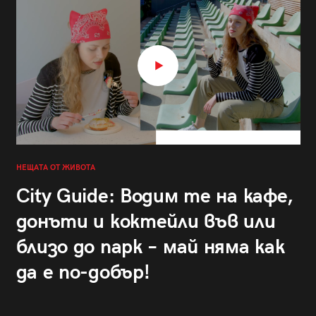
НЕЩАТА ОТ ЖИВОТА
City Guide: Водим те на кафе,
донъти и коктейли във или
близо до парк – май няма как
да е по-добър!