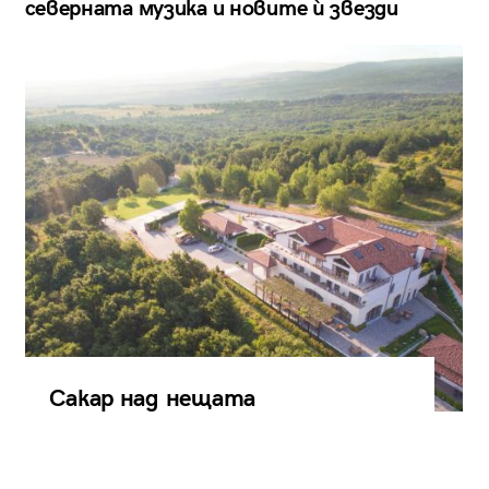
северната музика и новите ѝ звезди
Сакар над нещата