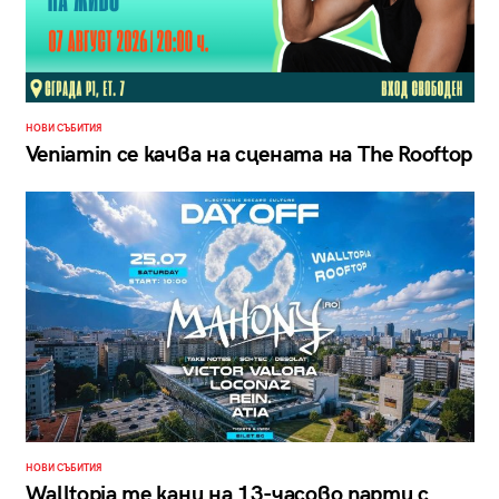
НОВИ СЪБИТИЯ
Veniamin се качва на сцената на The Rooftop
НОВИ СЪБИТИЯ
Walltopia те кани на 13-часово парти с