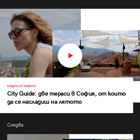
НЕЩАТА ОТ ЖИВОТА
City Guide: две тераси в София, от които
да се насладиш на лятото
Следва