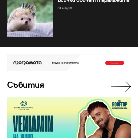
Всички обичат таралежите
ОТ АНДРЮ
Събития