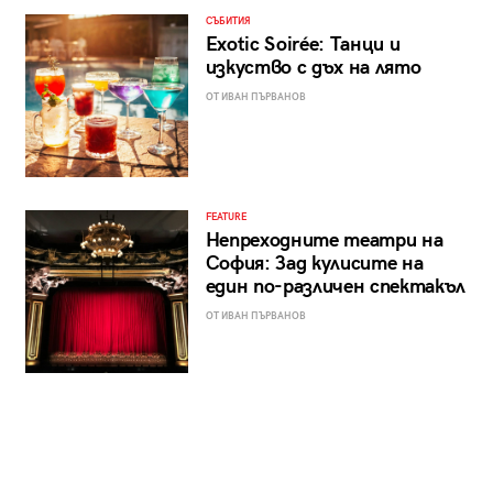
СЪБИТИЯ
Exotic Soirée: Танци и
изкуство с дъх на лято
ОТ ИВАН ПЪРВАНОВ
FEATURE
Непреходните театри на
София: Зад кулисите на
един по-различен спектакъл
ОТ ИВАН ПЪРВАНОВ