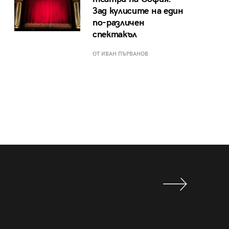
Зад кулисите на един
по-различен
спектакъл
ОТ ИВАН ПЪРВАНОВ