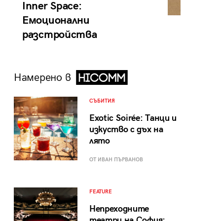
Inner Space:
Емоционални
разстройства
Намерено в
СЪБИТИЯ
Exotic Soirée: Танци и
изкуство с дъх на
лято
ОТ ИВАН ПЪРВАНОВ
FEATURE
Непреходните
театри на София: