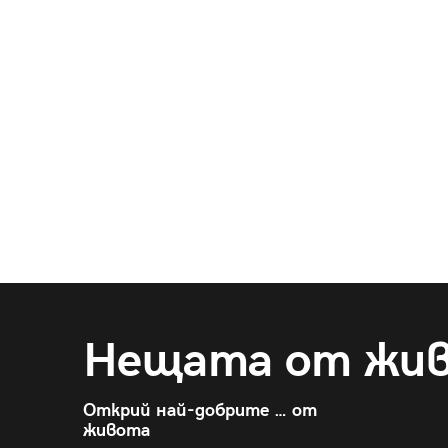
Нещата от жи
Открий най-добрите … от
живота