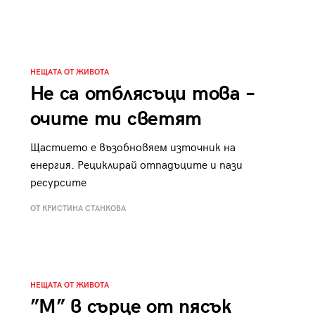
к
Tender is the Wine – Какво
чаша
се пие на Лазурния бряг
НЕЩАТА ОТ ЖИВОТА
Не са отблясъци това –
очите ти светят
29
/29
Щастието е възобновяем източник на
енергия. Рециклирай отпадъците и пази
ресурсите
ОТ КРИСТИНА СТАНКОВА
НЕЩАТА ОТ ЖИВОТА
”М” в сърце от пясък