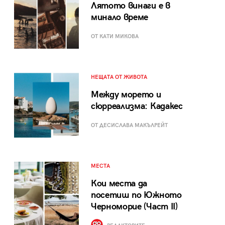
Лятото винаги е в
минало време
ОТ КАТИ МИКОВА
НЕЩАТА ОТ ЖИВОТА
Между морето и
сюрреализма: Кадакес
ОТ ДЕСИСЛАВА МАКЪЛРЕЙТ
МЕСТА
Кои места да
посетиш по Южното
Черноморие (Част II)