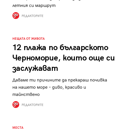
к
Tender is the Wine – Какво
летния си маршрут
чаша
се пие на Лазурния бряг
РЕДАКТОРИТЕ
НЕЩАТА ОТ ЖИВОТА
12 плажа по българското
29
Черноморие, които още си
/29
заслужават
Даваме ти причините да прекараш почивка
на нашето море – диво, красиво и
тайнствено
РЕДАКТОРИТЕ
МЕСТА