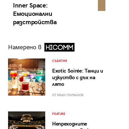
Inner Space:
Емоционални
разстройства
Намерено в
СЪБИТИЯ
Exotic Soirée: Танци и
изкуство с дъх на
лято
ОТ ИВАН ПЪРВАНОВ
FEATURE
Непреходните