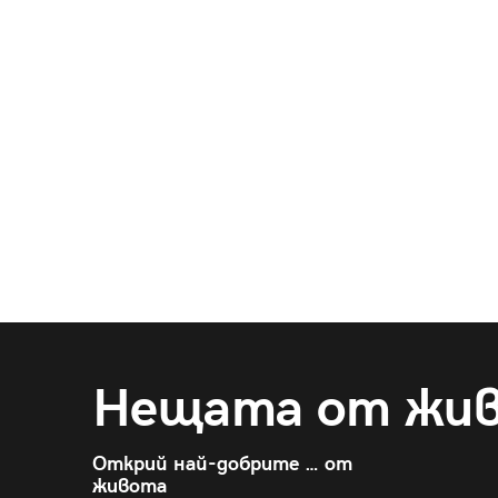
Нещата от жи
Открий най-добрите … от
живота