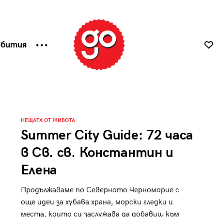
ъбития
НЕЩАТА ОТ ЖИВОТА
Summer City Guide: 72 часа
в Св. св. Константин и
Елена
Продължаваме по Северното Черноморие с
още идеи за хубава храна, морски гледки и
места, които си заслужава да добавиш към