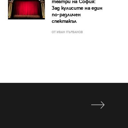
театри на София:
Зад кулисите на един
по-различен
спектакъл
ОТ ИВАН ПЪРВАНОВ