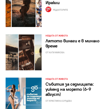
Иракли
РЕДАКТОРИТЕ
НЕЩАТА ОТ ЖИВОТА
Лятото винаги е в минало
време
ОТ КАТИ МИКОВА
НЕЩАТА ОТ ЖИВОТА
Събития за седмицата:
уикенд на морето (6–9
август)
ОТ КРИСТИЯНА БУРДЕВА