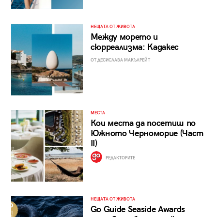
НЕЩАТА ОТ ЖИВОТА
Между морето и
сюрреализма: Кадакес
ОТ ДЕСИСЛАВА МАКЪЛРЕЙТ
МЕСТА
Кои места да посетиш по
Южното Черноморие (Част
II)
РЕДАКТОРИТЕ
НЕЩАТА ОТ ЖИВОТА
Go Guide Seaside Awards