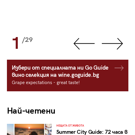
1
/29
Избери от специалната ни Go Guide
вино селекция на wine.goguide.bg
Grape expectations - great taste!
Най-четени
НЕЩАТА ОТ ЖИВОТА
Summer City Guide: 72 часа в