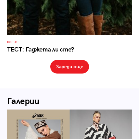
GO ТЕСТ
ТЕСТ: Гаджета ли сте?
Зареди още
Галерии