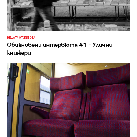
НЕЩАТА ОТ ЖИВОТА
Обикновени интервюта #1 – Улични
книжари