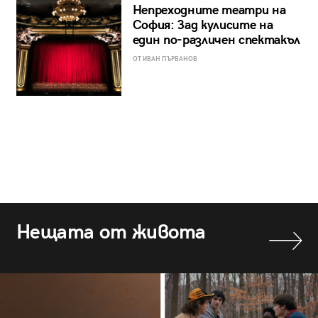
Непреходните театри на
София: Зад кулисите на
един по-различен спектакъл
ОТ ИВАН ПЪРВАНОВ
Нещата от живота