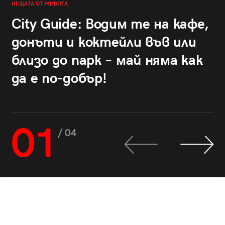
НЕЩАТА ОТ ЖИВОТА
City Guide: Водим те на кафе,
донъти и коктейли във или
близо до парк – май няма как
да е по-добър!
01
/ 04