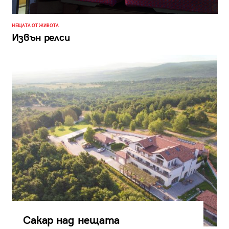
НЕЩАТА ОТ ЖИВОТА
Извън релси
Сакар над нещата