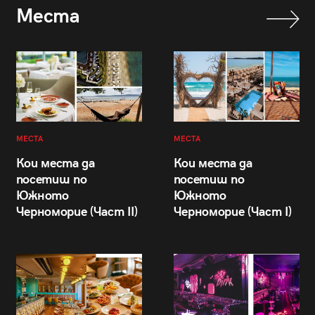
Места
МЕСТА
МЕСТА
Кои места да
Кои места да
посетиш по
посетиш по
Южното
Южното
Черноморие (Част II)
Черноморие (Част I)