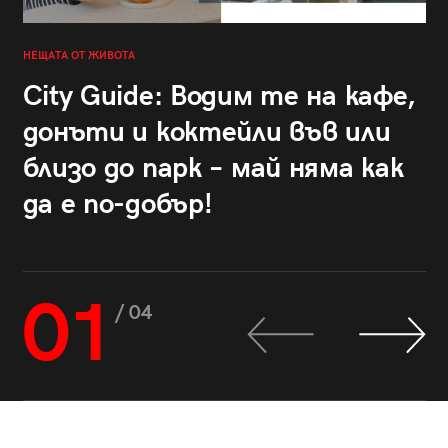
НЕЩАТА ОТ ЖИВОТА
City Guide: Водим те на кафе,
донъти и коктейли във или
близо до парк – май няма как
да е по-добър!
01
/ 04