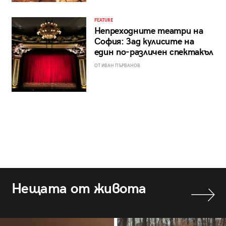
FEATURE
Непреходните театри на
София: Зад кулисите на
един по-различен спектакъл
ОТ ИВАН ПЪРВАНОВ
Нещата от живота