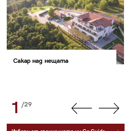
Сакар над нещата
1
/29