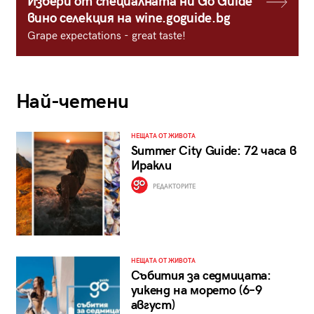
Избери от специалната ни Go Guide
вино селекция на wine.goguide.bg
Grape expectations - great taste!
Най-четени
НЕЩАТА ОТ ЖИВОТА
Summer City Guide: 72 часа в
Иракли
РЕДАКТОРИТЕ
НЕЩАТА ОТ ЖИВОТА
Събития за седмицата:
уикенд на морето (6–9
август)