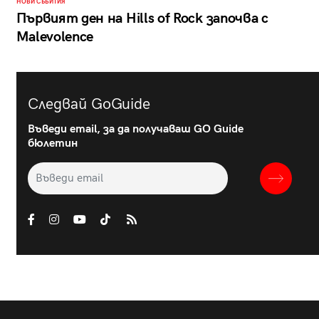
НОВИ СЪБИТИЯ
Първият ден на Hills of Rock започва с
Malevolence
Следвай GoGuide
Въведи email, за да получаваш GO Guide
бюлетин