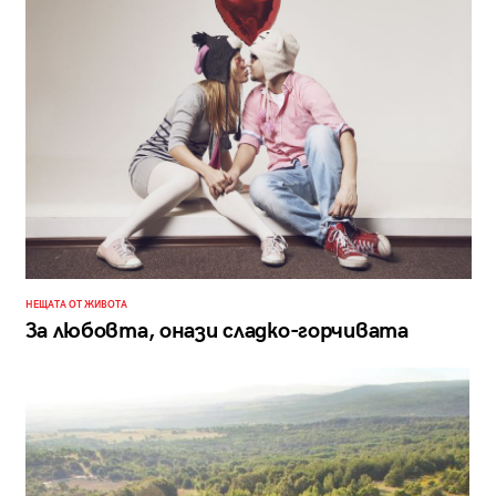
НЕЩАТА ОТ ЖИВОТА
За любовта, онази сладко-горчивата