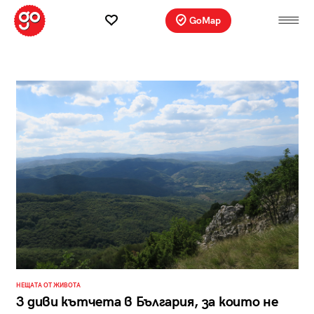
GoMap
НЕЩАТА ОТ ЖИВОТА
3 диви кътчета в България, за които не