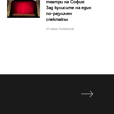
театри на София:
Зад кулисите на един
по-различен
спектакъл
ОТ ИВАН ПЪРВАНОВ