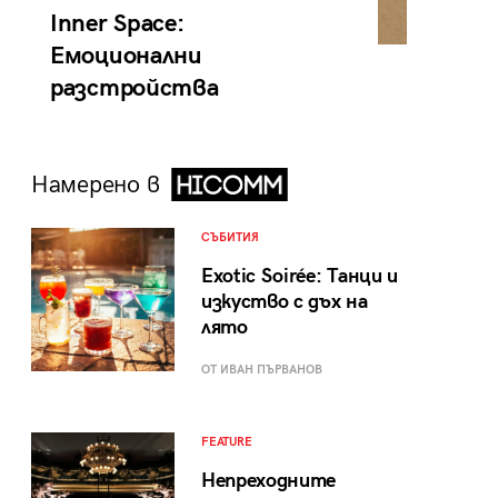
Inner Space:
Емоционални
разстройства
Намерено в
СЪБИТИЯ
Exotic Soirée: Танци и
изкуство с дъх на
лято
ОТ ИВАН ПЪРВАНОВ
FEATURE
Непреходните