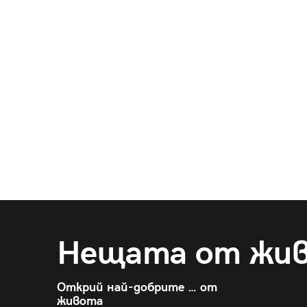
Нещата от жи
Открий най-добрите … от
живота