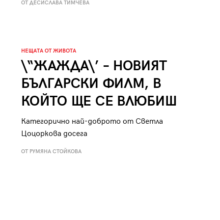
ОТ ДЕСИСЛАВА ТИМЧЕВА
к
Tender is the Wine – Какво
чаша
се пие на Лазурния бряг
НЕЩАТА ОТ ЖИВОТА
\“ЖАЖДА\’ – НОВИЯТ
БЪЛГАРСКИ ФИЛМ, В
29
/29
КОЙТО ЩЕ СЕ ВЛЮБИШ
Категорично най-доброто от Светла
Цоцоркова досега
ОТ РУМЯНА СТОЙКОВА