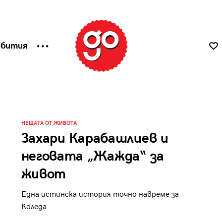
ъбития
НЕЩАТА ОТ ЖИВОТА
Захари Карабашлиев и
неговата „Жажда“ за
живот
Една истинска история точно навреме за
Коледа