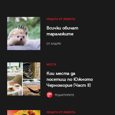
НЕЩАТА ОТ ЖИВОТА
Всички обичат
таралежите
ОТ АНДРЮ
МЕСТА
Кои места да
посетиш по Южното
Черноморие (Част II)
РЕДАКТОРИТЕ
НЕЩАТА ОТ ЖИВОТА