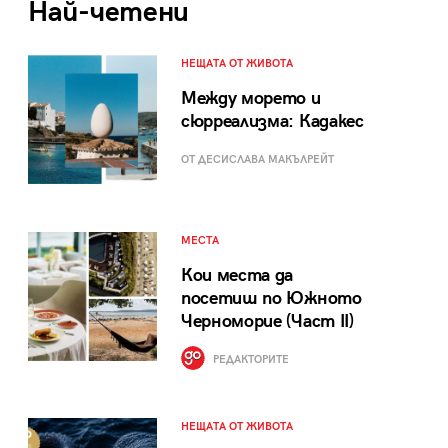
Най-четени
НЕЩАТА ОТ ЖИВОТА
Между морето и
сюрреализма: Кадакес
ОТ ДЕСИСЛАВА МАКЪЛРЕЙТ
МЕСТА
Кои места да
посетиш по Южното
Черноморие (Част II)
РЕДАКТОРИТЕ
НЕЩАТА ОТ ЖИВОТА