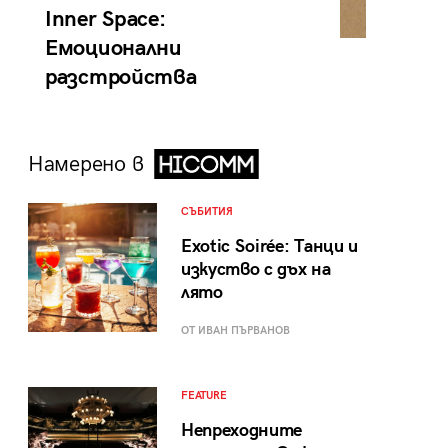
Inner Space:
Емоционални
разстройства
Намерено в
СЪБИТИЯ
Exotic Soirée: Танци и
изкуство с дъх на
лято
ОТ ИВАН ПЪРВАНОВ
FEATURE
Непреходните