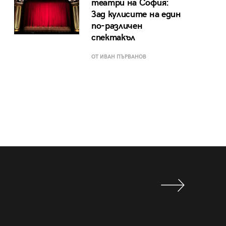
театри на София:
Зад кулисите на един
по-различен
спектакъл
ОТ ИВАН ПЪРВАНОВ