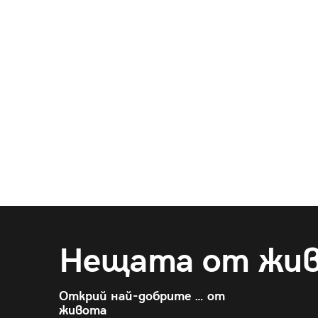
Нещата от жи
Открий най-добрите … от
живота