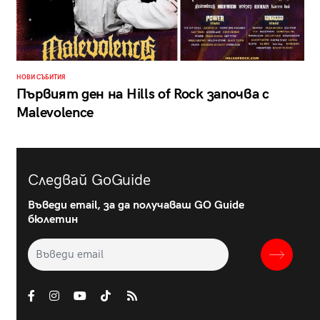
НОВИ СЪБИТИЯ
Първият ден на Hills of Rock започва с
Malevolence
Следвай GoGuide
Въведи email, за да получаваш GO Guide
бюлетин