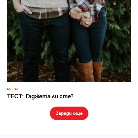
GO ТЕСТ
ТЕСТ: Гаджета ли сте?
Зареди още