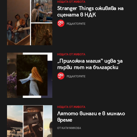
НЕЩАТА ОТ ЖИВОТА
Stranger Things оживява на
сцената в НДК
РЕДАКТОРИТЕ
НЕЩАТА ОТ ЖИВОТА
„Приложна магия“ идва за
първи път на български
РЕДАКТОРИТЕ
НЕЩАТА ОТ ЖИВОТА
Лятото винаги е в минало
време
ОТ КАТИ МИКОВА