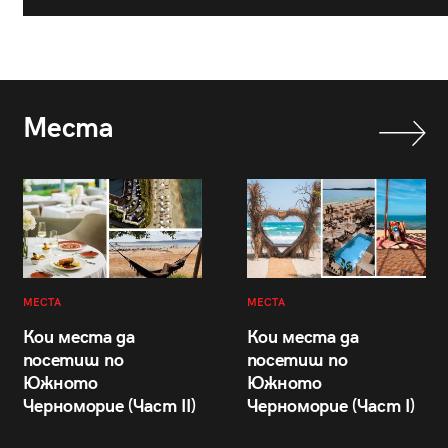
Места
МЕСТА
МЕСТА
Кои места да
Кои места да
посетиш по
посетиш по
Южното
Южното
Черноморие (Част II)
Черноморие (Част I)