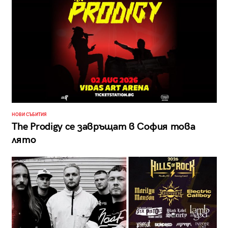
НОВИ СЪБИТИЯ
The Prodigy се завръщат в София това
лято