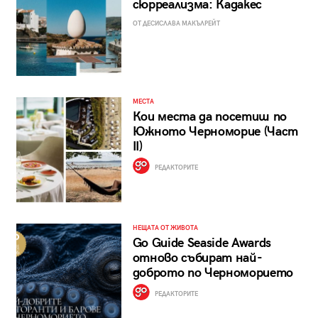
сюрреализма: Кадакес
ОТ ДЕСИСЛАВА МАКЪЛРЕЙТ
МЕСТА
Кои места да посетиш по
Южното Черноморие (Част
II)
РЕДАКТОРИТЕ
НЕЩАТА ОТ ЖИВОТА
Go Guide Seaside Awards
отново събират най-
доброто по Черноморието
РЕДАКТОРИТЕ