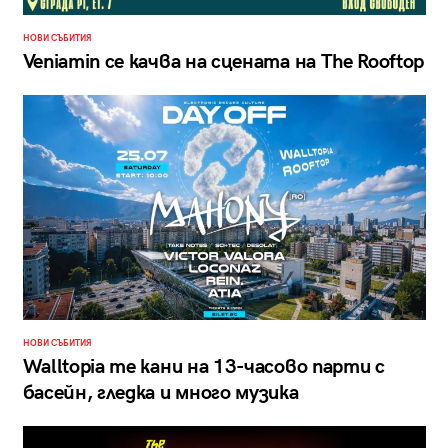
НОВИ СЪБИТИЯ
Veniamin се качва на сцената на The Rooftop
НОВИ СЪБИТИЯ
Walltopia те кани на 13-часово парти с
басейн, гледка и много музика