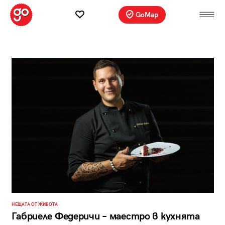
GoMap
НЕЩАТА ОТ ЖИВОТА
Габриеле Федеричи – маестро в кухнята