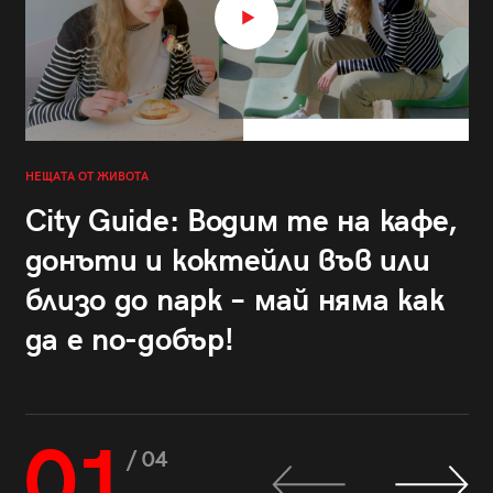
НЕЩАТА ОТ ЖИВОТА
City Guide: Водим те на кафе,
донъти и коктейли във или
близо до парк – май няма как
да е по-добър!
01
/ 04