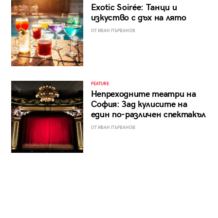
Exotic Soirée: Танци и
изкуство с дъх на лято
ОТ ИВАН ПЪРВАНОВ
FEATURE
Непреходните театри на
София: Зад кулисите на
един по-различен спектакъл
ОТ ИВАН ПЪРВАНОВ