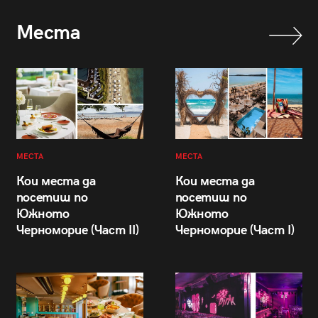
Места
МЕСТА
МЕСТА
Кои места да
Кои места да
посетиш по
посетиш по
Южното
Южното
Черноморие (Част II)
Черноморие (Част I)