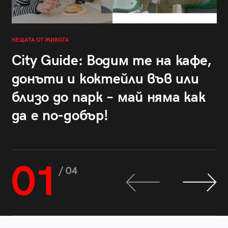
НЕЩАТА ОТ ЖИВОТА
City Guide: Водим те на кафе,
донъти и коктейли във или
близо до парк – май няма как
да е по-добър!
01
/ 04