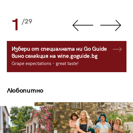
1
/29
Избери от специалната ни Go Guide
вино селекция на wine.goguide.bg
Grape expectations - great taste!
Любопитно