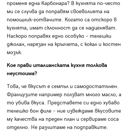
променя една Карбонара? В кухнята по-често
ми се случва да поправям своеволията на
помощник-готвачите. Когато са отскоро в
кухнята, имат склонност да се надценяват.
Наскоро поправях едно особуко – телешки
джолан, нарязан на кръгчета, с кокал и костен
мозък.
Кое прави италианската кухня толкова
неустоима?
Това, че вкусът е семпъл и самодостатъчен.
Французите например ползват много масло, а
то убива вкуса. Представете си едно хубаво
телешко бон филе – ние извеждаме вкусовите
му качества на преден план и сервираме соса
отделно. Не разчитаме на подправките.