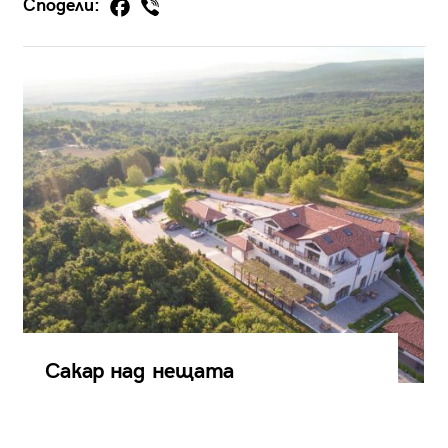
Сподели:
Сакар над нещата