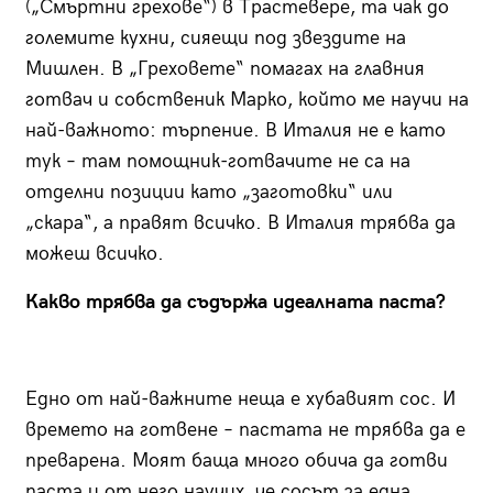
(„Смъртни грехове“) в Трастевере, та чак до
големите кухни, сияещи под звездите на
Мишлен. В „Греховете“ помагах на главния
готвач и собственик Марко, който ме научи на
най-важното: търпение. В Италия не е като
тук – там помощник-готвачите не са на
отделни позиции като „заготовки“ или
„скара“, а правят всичко. В Италия трябва да
можеш всичко.
Какво трябва да съдържа идеалната паста?
Едно от най-важните неща е хубавият сос. И
времето на готвене – пастата не трябва да е
преварена. Моят баща много обича да готви
паста и от него научих, че сосът за една