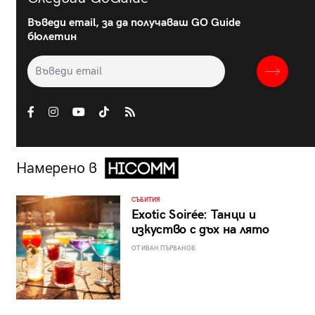
Въведи email, за да получаваш GO Guide
бюлетин
Намерено в
СЪБИТИЯ
Exotic Soirée: Танци и
изкуство с дъх на лято
ОТ ИВАН ПЪРВАНОВ