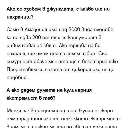
Ако се озовем в джунглата, с какво ще ни
нахраниш?
Само в Амазония има над 3000 вида плодове,
като едва 200 от тях се консумират в
цивилизования свят. Ако трябва да ви
нахраня, ще имам доста голям избор. Със
сигурност обаче менюто ще е вегетарианско.
Представям си салата от цикория или нещо
подобно.
А ако дадем думата на кулинарния
екстремист в теб?
Мисля, че в дисциплината на вкуса по-скоро
съм традиционалист, отколкото екстремист.
Знам, че на някои места по света пържената