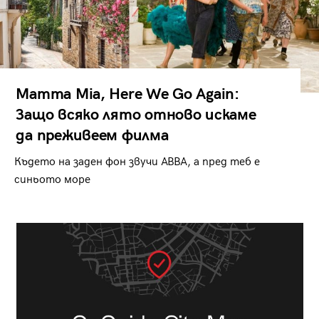
Mamma Mia, Here We Go Again:
Защо всяко лято отново искаме
да преживеем филма
Където на заден фон звучи ABBA, а пред теб е
синьото море