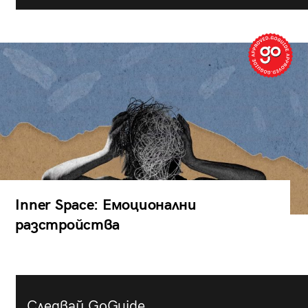
Inner Space: Емоционални
разстройства
Следвай GoGuide