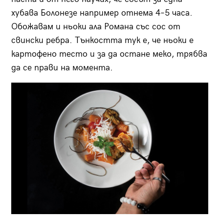
хубава Болонезе например отнема 4–5 часа.
Обожавам и ньоки ала Романа със сос от
свински ребра. Тънкостта тук е, че ньоки е
картофено тесто и за да остане меко, трябва
да се прави на момента.