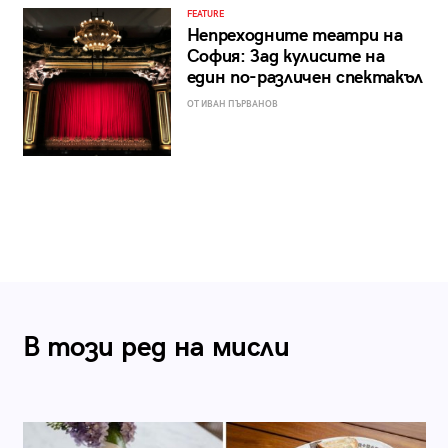
FEATURE
Непреходните театри на
София: Зад кулисите на
един по-различен спектакъл
ОТ ИВАН ПЪРВАНОВ
В този ред на мисли