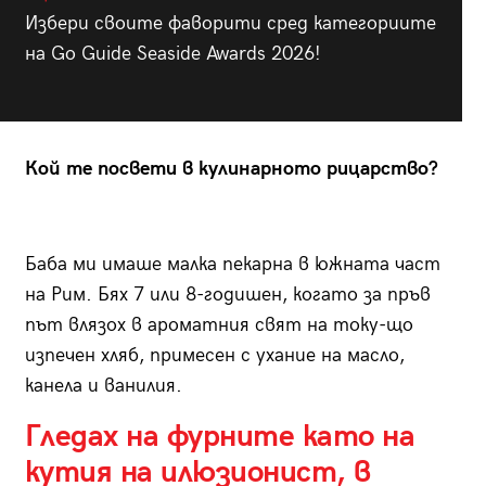
Избери своите фаворити сред категориите
на Go Guide Seaside Awards 2026!
Кой те посвети в кулинарното рицарство?
Баба ми имаше малка пекарна в южната част
на Рим. Бях 7 или 8-годишен, когато за пръв
път влязох в ароматния свят на току-що
изпечен хляб, примесен с ухание на масло,
канела и ванилия.
Гледах на фурните като на
кутия на илюзионист, в