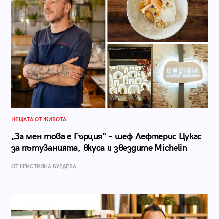
НЕЩАТА ОТ ЖИВОТА
„За мен това е Гърция“ – шеф Лефтерис Цукас
за пътуванията, вкуса и звездите Michelin
ОТ КРИСТИЯНА БУРДЕВА