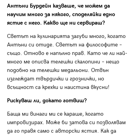
Антъни Бурдейн казваше, че можем да
научим много за някого, споделяйки едно
ястие с него. Какво ще ни сервираш?
Светът на кулинарията загуби много, когато
Антъни си отиде. Светът на философите –
също. Отново е напълно прав. Като че ли най-
много ме описва телешки скалопини – нещо
подобно на телешки медальони. Отвън
изглеждат твърдички и грознички, но
всъщност са крехки и наистина вкусни!
Рискуваш ли, докато готвиш?
Баща ми винаги ми се караше, когато
импровизирах. Може би затова си позволявам
да го правя само с авторски ястия. Как да