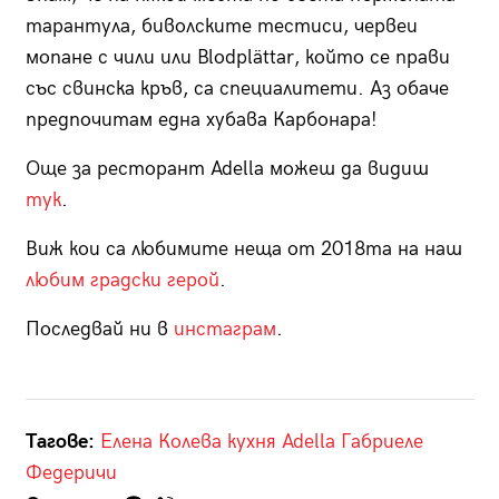
тарантула, биволските тестиси, червеи
мопане с чили или Blodplättar, който се прави
със свинска кръв, са специалитети. Аз обаче
предпочитам една хубава Карбонара!
Още за ресторант Adella можеш да видиш
тук
.
Виж кои са любимите неща от 2018та на наш
любим градски герой
.
Последвай ни в
инстаграм
.
Тагове:
Елена Колева
кухня
Adella
Габриеле
Федеричи