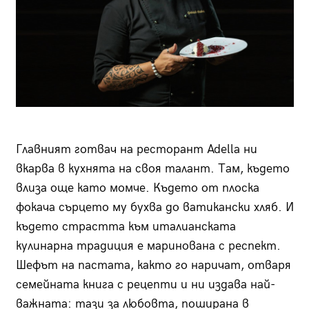
Главният готвач на ресторант Adella ни
вкарва в кухнята на своя талант. Там, където
влиза още като момче. Където от плоска
фокача сърцето му бухва до ватикански хляб. И
където страстта към италианската
кулинарна традиция е маринована с респект.
Шефът на пастата, както го наричат, отваря
семейната книга с рецепти и ни издава най-
важната: тази за любовта, поширана в