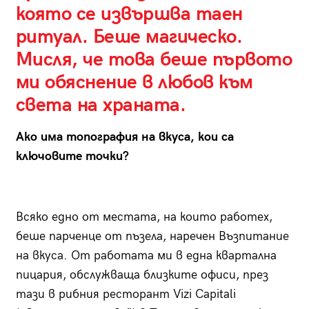
която се извършва таен
ритуал. Беше магическо.
Мисля, че това беше първото
ми обяснение в любов към
света на храната.
Ако има топография на вкуса, кои са
ключовите точки?
Всяко едно от местата, на които работех,
беше парченце от пъзела, наречен Възпитание
на вкуса. От работата ми в една квартална
пицария, обслужваща близките офиси, през
тази в рибния ресторант Vizi Capitali