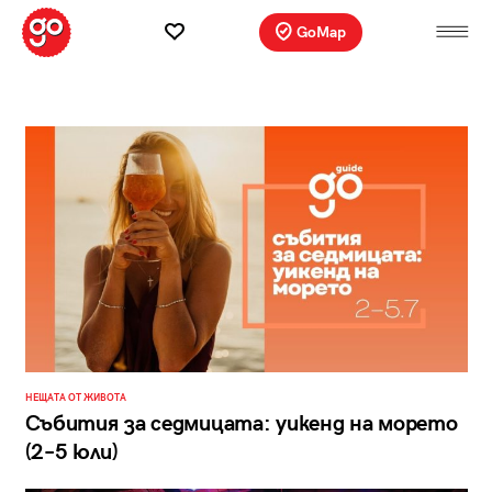
GoMap
НЕЩАТА ОТ ЖИВОТА
Събития за седмицата: уикенд на морето
(2–5 юли)