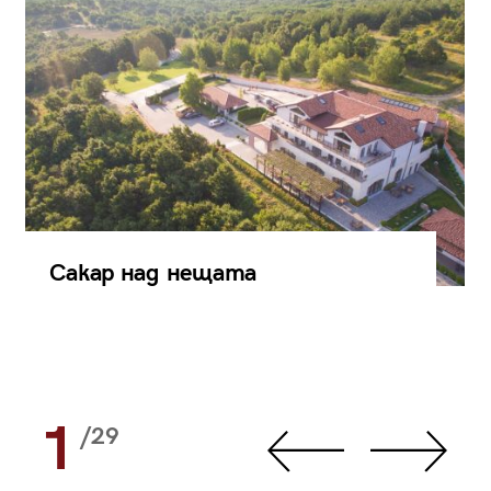
Сакар над нещата
1
/29