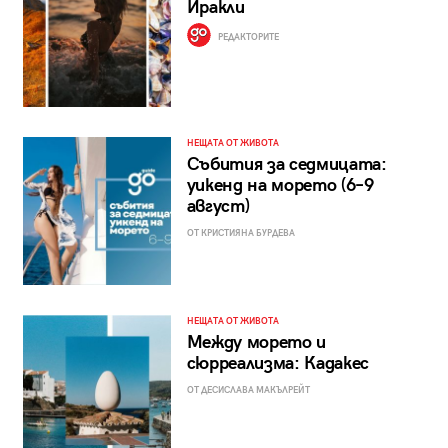
Иракли
РЕДАКТОРИТЕ
НЕЩАТА ОТ ЖИВОТА
Събития за седмицата:
уикенд на морето (6–9
август)
ОТ КРИСТИЯНА БУРДЕВА
НЕЩАТА ОТ ЖИВОТА
Между морето и
сюрреализма: Кадакес
ОТ ДЕСИСЛАВА МАКЪЛРЕЙТ