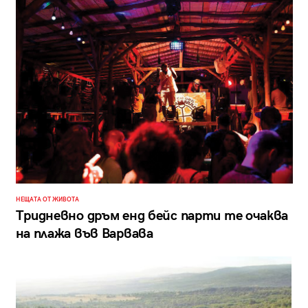
НЕЩАТА ОТ ЖИВОТА
Тридневно дръм енд бейс парти те очаква
на плажа във Варвава