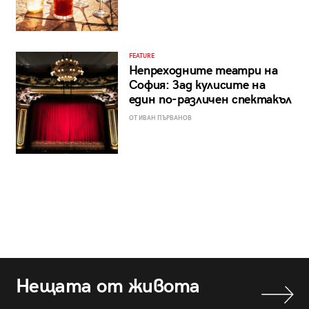
FEATURE
Непреходните театри на
София: Зад кулисите на
един по-различен спектакъл
ОТ ИВАН ПЪРВАНОВ
Нещата от живота