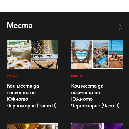
Места
МЕСТА
МЕСТА
Кои места да
Кои места да
посетиш по
посетиш по
Южното
Южното
Черноморие (Част II)
Черноморие (Част I)