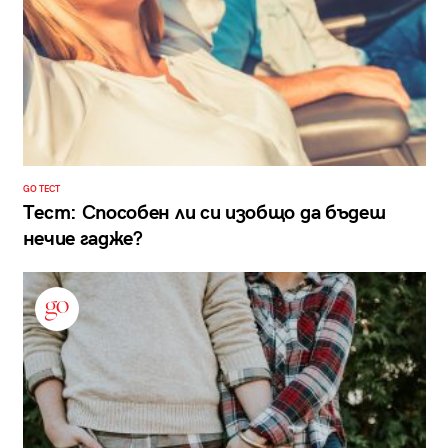
GO ТЕСТ
Тест: Способен ли си изобщо да бъдеш
нечие гадже?