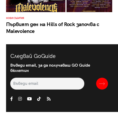
НОВИ СЪБИТИЯ
Първият ден на Hills of Rock започва с
Malevolence
Следвай GoGuide
Въведи email, за да получаваш GO Guide
бюлетин