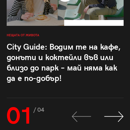
НЕЩАТА ОТ ЖИВОТА
City Guide: Водим те на кафе,
донъти и коктейли във или
близо до парк – май няма как
да е по-добър!
01
/ 04