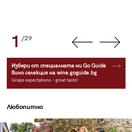
1
/29
Избери от специалната ни Go Guide
вино селекция на wine.goguide.bg
Grape expectations - great taste!
Любопитно