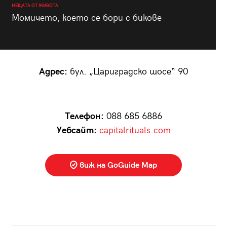
НЕЩАТА ОТ ЖИВОТА
Момичето, което се бори с бикове
Адрес:
бул. „Цариградско шосе“ 90
Телефон:
088 685 6886
Уебсайт:
capitalrituals.com
виж на GoGuide Map