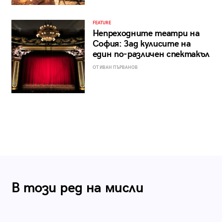
FEATURE
Непреходните театри на
София: Зад кулисите на
един по-различен спектакъл
ОТ ИВАН ПЪРВАНОВ
В този ред на мисли