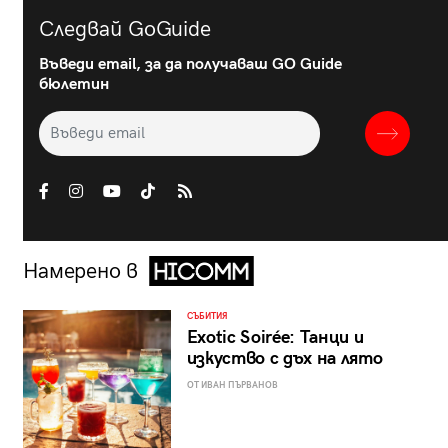
Следвай GoGuide
Въведи email, за да получаваш GO Guide
бюлетин
Намерено в
СЪБИТИЯ
Exotic Soirée: Танци и
изкуство с дъх на лято
ОТ ИВАН ПЪРВАНОВ