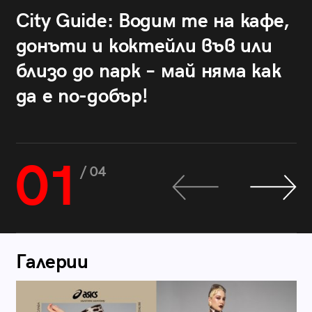
City Guide: Водим те на кафе,
донъти и коктейли във или
близо до парк – май няма как
да е по-добър!
01
/ 04
Галерии