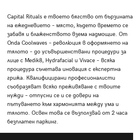
Capital Rituals е твоето бягство от бързината
на ежедневието – място, където времето се
забавя и блаженството взема надмощие. От
Onda Coolwaves – революция в оформянето на
тялото – до усъвършенствани процедури за
лице с Medik8, Hydrafacial и Vivace – всяка
процедура съчетава иновация с експертна
грижа. Квалифицирани професионалисти
съобразяват всяко преживяване с твоите
нужди – отпусни се и се довери на
пътуването към хармонията между ума и
тялото. Освен това се възползвай от 2 часа
безплатен паркинг.