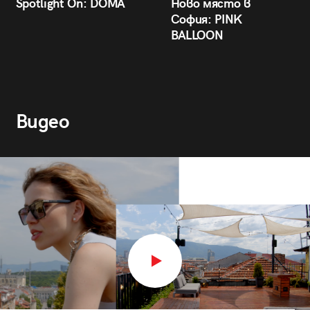
Spotlight On: DÒMA
Ново място в
София: PINK
BALLOON
Видео