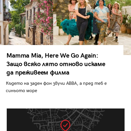
Mamma Mia, Here We Go Again:
Защо всяко лято отново искаме
да преживеем филма
Където на заден фон звучи ABBA, а пред теб е
синьото море