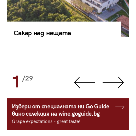
Сакар над нещата
1
/29
Избери от специалната ни Go Guide
вино селекция на wine.goguide.bg
Grape expectations - great taste!