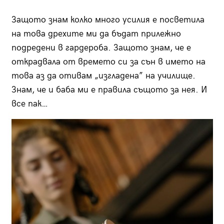
Защото знам колко много усилия е посветила
на това дрехите ми да бъдат прилежно
подредени в гардероба. Защото знам, че е
открадвала от времето си за сън в името на
това аз да отивам „изгладена” на училище.
Знам, че и баба ми е правила същото за нея. И
все пак…