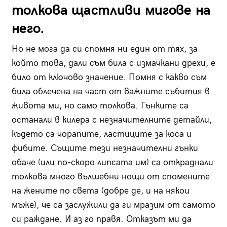
толкова щастливи мигове на
него.
Но не мога да си спомня ни един от тях, за
който това, дали съм била с измачкани дрехи, е
било от ключово значение. Помня с какво съм
била облечена на част от важните събития в
живота ми, но само толкова. Гънките са
останали в килера с незначителните детайли,
където са чорапите, ластиците за коса и
фибите. Същите тези незначителни гънки
обаче (или по-скоро липсата им) са откраднали
толкова много вълшебни нощи от спомените
на жените по света (добре де, и на някои
мъже), че са заслужили да ги мразим от самото
си раждане. И аз го правя. Отказът ми да