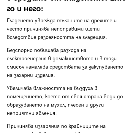
го и него:
Гладенето уврежда тъканите на дрехите и
често причинява непоправими щети
вследствие разсеяността на гладещия.
Безспорно повишава разхода на
електроенергия в домакинството и в този
смисъл намалява средствата за закупуването
на захарни изделия.
Увеличава влажността на въздуха в
помещението, което от своя страна води до
образуването на мухъл, плесен и други
неприятни явления.
Причинява изгаряния по крайниците на