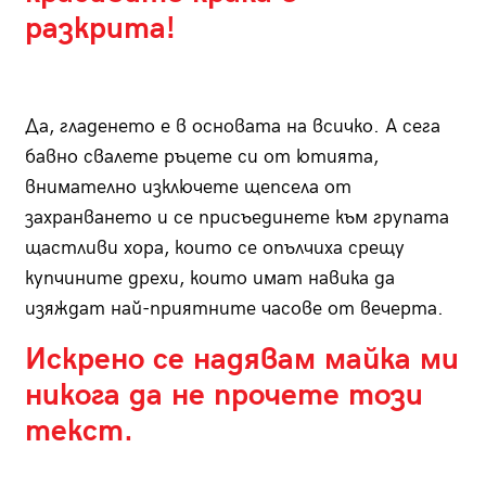
разкрита!
Да, гладенето е в основата на всичко. А сега
бавно свалете ръцете си от ютията,
внимателно изключете щепсела от
захранването и се присъединете към групата
щастливи хора, които се опълчиха срещу
купчините дрехи, които имат навика да
изяждат най-приятните часове от вечерта.
Искрено се надявам майка ми
никога да не прочете този
текст.