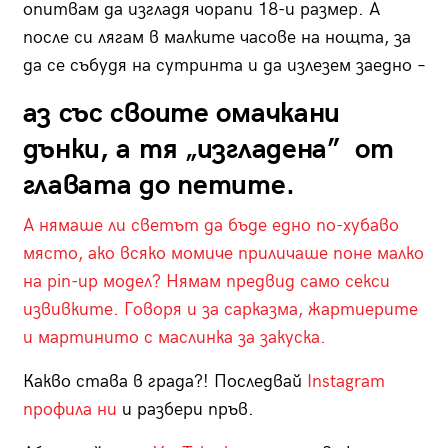
опитвам да изгладя чорапи 18-и размер. А
после си лягам в малките часове на нощта, за
да се събудя на сутринта и да излезем заедно –
аз със своите омачкани
дънки, а тя „изгладена” от
главата до петите.
А нямаше ли светът да бъде едно по-хубаво
място, ако всяко момиче приличаше поне малко
на pin-up модел? Нямам предвид само секси
извивките. Говоря и за сарказма, жартиерите
и мартинито с маслинка за закуска.
Какво става в града?! Последвай
Instagram
профила ни
и разбери пръв.