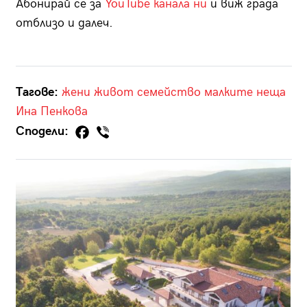
Абонирай се за
YouTube канала ни
и виж града
отблизо и далеч.
Тагове:
жени
живот
семейство
малките неща
Ина Пенкова
Сподели: