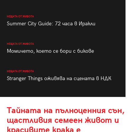
НЕЩАТА ОТ ЖИВОТА
Summer City Guide: 72 часа в Иракли
НЕЩАТА ОТ ЖИВОТА
Момичето, което се бори с бикове
НЕЩАТА ОТ ЖИВОТА
Stranger Things оживява на сцената в НДК
Тайната на пълноценния сън,
щастливия семеен живот и
красивите крака е