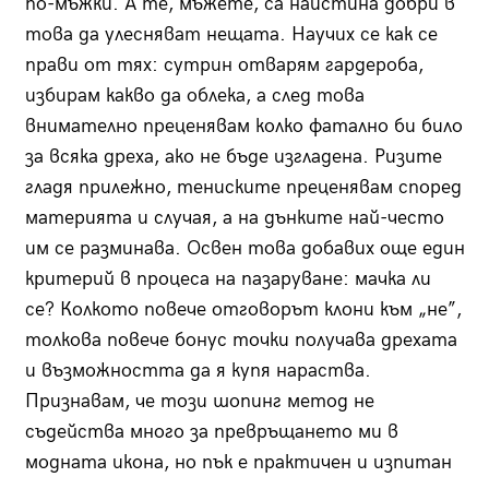
по-мъжки. А те, мъжете, са наистина добри в
това да улесняват нещата. Научих се как се
прави от тях: сутрин отварям гардероба,
избирам какво да облека, а след това
внимателно преценявам колко фатално би било
за всяка дреха, ако не бъде изгладена. Ризите
гладя прилежно, тениските преценявам според
материята и случая, а на дънките най-често
им се разминава. Освен това добавих още един
критерий в процеса на пазаруване: мачка ли
се? Колкото повече отговорът клони към „не”,
толкова повече бонус точки получава дрехата
и възможността да я купя нараства.
Признавам, че този шопинг метод не
съдейства много за превръщането ми в
модната икона, но пък е практичен и изпитан