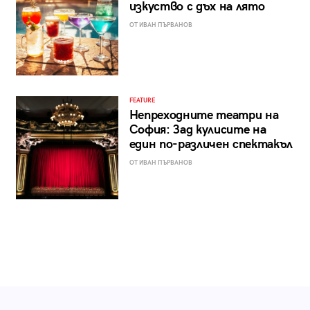
изкуство с дъх на лято
ОТ ИВАН ПЪРВАНОВ
FEATURE
Непреходните театри на
София: Зад кулисите на
един по-различен спектакъл
ОТ ИВАН ПЪРВАНОВ