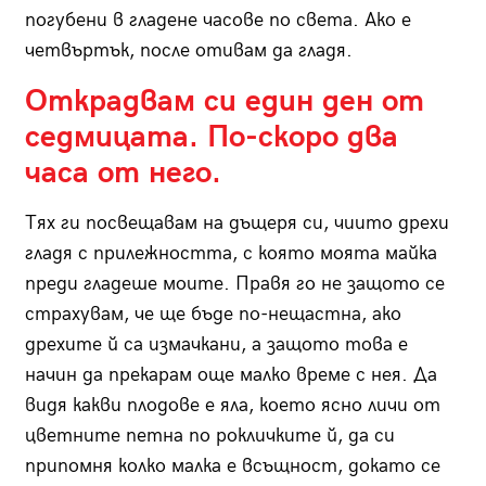
погубени в гладене часове по света. Ако е
четвъртък, после отивам да гладя.
Открадвам си един ден от
седмицата. По-скоро два
часа от него.
Тях ги посвещавам на дъщеря си, чиито дрехи
гладя с прилежността, с която моята майка
преди гладеше моите. Правя го не защото се
страхувам, че ще бъде по-нещастна, ако
дрехите й са измачкани, а защото това е
начин да прекарам още малко време с нея. Да
видя какви плодове е яла, което ясно личи от
цветните петна по рокличките й, да си
припомня колко малка е всъщност, докато се