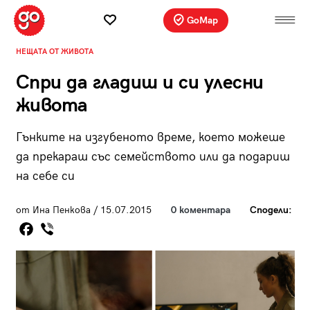
GoMap
НЕЩАТА ОТ ЖИВОТА
Спри да гладиш и си улесни
живота
Гънките на изгубеното време, което можеше
да прекараш със семейството или да подариш
на себе си
от Ина Пенкова / 15.07.2015
0 коментара
Сподели: