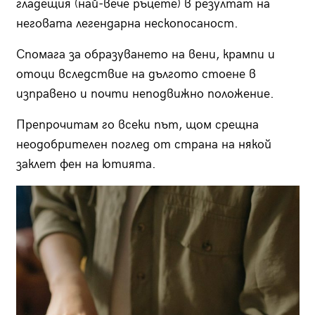
гладещия (най-вече ръцете) в резултат на
неговата легендарна нескопосаност.
Спомага за образуването на вени, крампи и
отоци вследствие на дългото стоене в
изправено и почти неподвижно положение.
Препрочитам го всеки път, щом срещна
неодобрителен поглед от страна на някой
заклет фен на ютията.