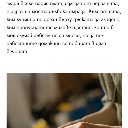
гладя всяко парче плат, излязло от пералнята,
е израз на моята дълбока омраза. Към ютията,
към купчините дрехи върху дъската за гладене,
към пропуснатите мигове щастие, които в
моя случай съвсем не са много, но за по-
съвестните домакини се побират в цяла
вечност.