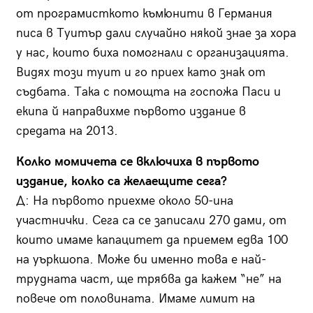
от програмисткото къмюнити в Германия
писа в Туитър дали случайно някой знае за хора
у нас, които биха помогнали с организацията.
Видях този туит и го приех като знак от
съдбата. Така с помощта на госпожа Паси и
екипа й направихме първото издание в
средата на 2013.
Колко момичета се включиха в първото
издание, колко са желаещите сега?
Д: На първото приехме около 50-ина
участнички. Сега са се записали 270 дами, от
които имаме капацитет да приемем едва 100
на уъркшопа. Може би именно това е най-
трудната част, ще трябва да кажем “не” на
повече от половината. Имаме лимит на