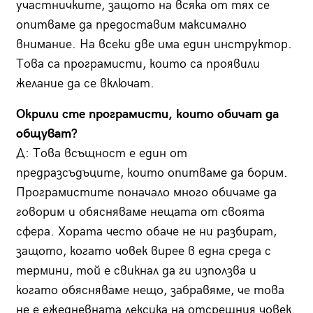
участничките, защото на всяка от тях се
опитваме да предоставим максимално
внимание. На всеки две има един инструктор.
Това са програмисти, които са проявили
желание да се включат.
Окрили сте програмисти, които обичат да
общуват?
Д: Това всъщност е един от
предразсъдъците, които опитваме да борим.
Програмистите поначало много обичаме да
говорим и обясняваме нещата от своята
сфера. Хората често обаче не ни разбират,
защото, когато човек вирее в една среда с
термини, той е свикнал да ги използва и
когато обясняваме нещо, забравяме, че това
не е ежедневната лексика на отсрещния човек.