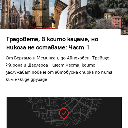
Градовете, в които кацаме, но
никога не оставаме: Част 1
От Бергамо и Меминген, до Айндховен, Тревизо,
Жирона и Шарлероа - шест места, които
заслужават повече от автобусна спирка по пътя
към някъде другаде