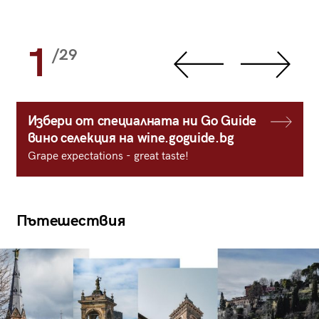
1
/29
Избери от специалната ни Go Guide
вино селекция на wine.goguide.bg
Grape expectations - great taste!
Пътешествия