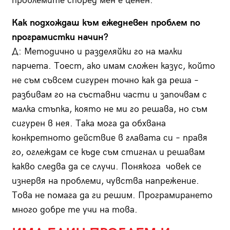
проблемите според мен е ценен.
Как подхождаш към ежедневен проблем по
програмистки начин?
Д: Методично и разделяйки го на малки
парчета. Тоест, ако имам сложен казус, който
не съм съвсем сигурен точно как да реша –
разбивам го на съставни части и започвам с
малка стъпка, която не ми го решава, но съм
сигурен в нея. Така мога да обхвана
конкретното действие в главата си – правя
го, оглеждам се къде съм стигнал и решавам
какво следва да се случи. Понякога човек се
изнервя на проблеми, чувства напрежение.
Това не помага да ги решим. Програмирането
много добре те учи на това.