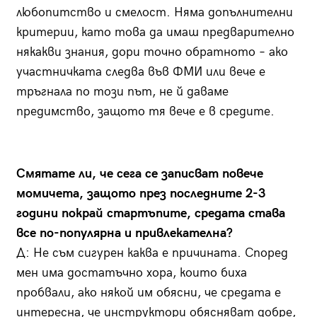
любопитство и смелост. Няма допълнителни
критерии, като това да имаш предварително
някакви знания, дори точно обратното – ако
участничката следва във ФМИ или вече е
тръгнала по този път, не й даваме
предимство, защото тя вече е в средите.
Смятате ли, че сега се записват повече
момичета, защото през последните 2-3
години покрай стартъпите, средата става
все по-популярна и привлекателна?
Д: Не съм сигурен каква е причината. Според
мен има достатъчно хора, които биха
пробвали, ако някой им обясни, че средата е
интересна, че инструктори обясняват добре,