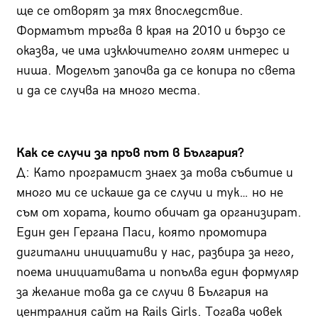
ще се отворят за тях впоследствие.
Форматът тръгва в края на 2010 и бързо се
оказва, че има изключително голям интерес и
ниша. Моделът започва да се копира по света
и да се случва на много места.
Как се случи за пръв път в България?
Д: Като програмист знаех за това събитие и
много ми се искаше да се случи и тук… но не
съм от хората, които обичат да организират.
Един ден Гергана Паси, която промотира
дигитални инициативи у нас, разбира за него,
поема инициативата и попълва един формуляр
за желание това да се случи в България на
централния сайт на Rails Girls. Тогава човек