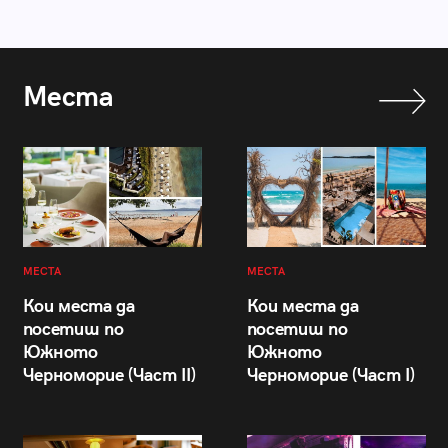
Места
МЕСТА
МЕСТА
Кои места да
Кои места да
посетиш по
посетиш по
Южното
Южното
Черноморие (Част II)
Черноморие (Част I)