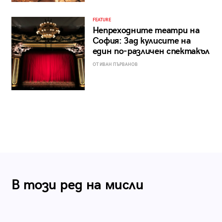
FEATURE
Непреходните театри на
София: Зад кулисите на
един по-различен спектакъл
ОТ ИВАН ПЪРВАНОВ
В този ред на мисли