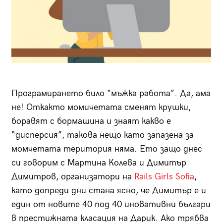
Програмирането било “мъжка работа”. Да, ама
не! Откакто момичетата сменят крушки,
боравят с бормашина и знаят какво е
“дисперсия”, такова нещо като запазена за
момчетата територия няма. Ето защо днес
си говорим с Мартина Колева и Димитър
Димитров, организатори на
Rails Girls Sofia
,
като допреди дни стана ясно, че Димитър е и
един от новите 40 под 40 иновативни българи
в престижната класация на Дарик. Ако трябва