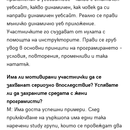
уебсайт, какво динамичен, как човек да си
направи динамичен уебсайт. Реално се прави
мъничко динамично уеб приложение.
Участничките го създават от нулата с
помощта на инструкторите. Прави се груб
увод в основни принципи на програмирането –
условия, повторения, променливи и така
нататък.
Има ли мотивирани участнички да се
захванат сериозно впоследствие? Успявате
ли да захраните средата с жени
програмисти?
М: Има доста успешни примери. След
приключване на уъркшопа има едни така
наречени study групи, които се провеждат два