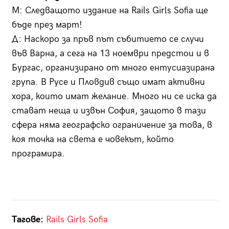
М: Следващото издание на Rails Girls Sofia ще
бъде през март!
Д: Наскоро за пръв път събитието се случи
във Варна, а сега на 13 ноември предстои и в
Бургас, организирано от много ентусиазирана
група. В Русе и Пловдив също имат активни
хора, които имат желание. Много ни се иска да
стават неща и извън София, защото в тази
сфера няма географско ограничение за това, в
коя точка на света е човекът, който
програмира.
Тагове:
Rails Girls Sofia