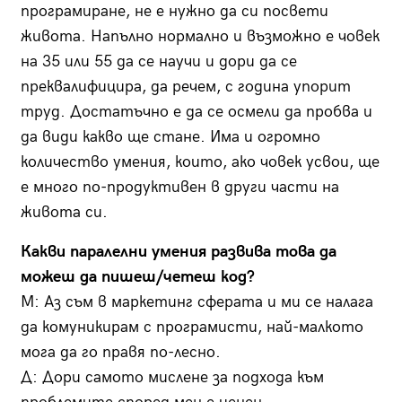
програмиране, не е нужно да си посвети
живота. Напълно нормално и възможно е човек
на 35 или 55 да се научи и дори да се
преквалифицира, да речем, с година упорит
труд. Достатъчно е да се осмели да пробва и
да види какво ще стане. Има и огромно
количество умения, които, ако човек усвои, ще
е много по-продуктивен в други части на
живота си.
Какви паралелни умения развива това да
можеш да пишеш/четеш код?
М: Аз съм в маркетинг сферата и ми се налага
да комуникирам с програмисти, най-малкото
мога да го правя по-лесно.
Д: Дори самото мислене за подхода към