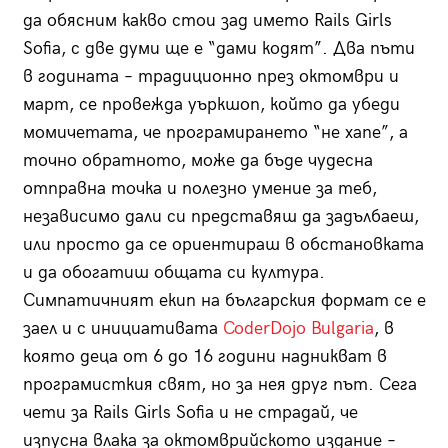
да обясним какво стои зад името Rails Girls
Sofia, с две думи ще е “дами кодят”. Два пъти
в годината – традиционно през октомври и
март, се провежда уъркшоп, който да убеди
момичетата, че програмирането “не хапе”, а
точно обратното, може да бъде чудесна
отправна точка и полезно умение за теб,
независимо дали си представяш да задълбаеш,
или просто да се ориентираш в обстановката
и да обогатиш общата си култура.
Симпатичният екип на българския формат се е
заел и с инициативата
CoderDojo Bulgaria
, в
която деца от 6 до 16 години надникват в
програмисткия свят, но за нея друг път. Сега
чети за Rails Girls Sofia и не страдай, че
изпусна влака за октомврийското издание –