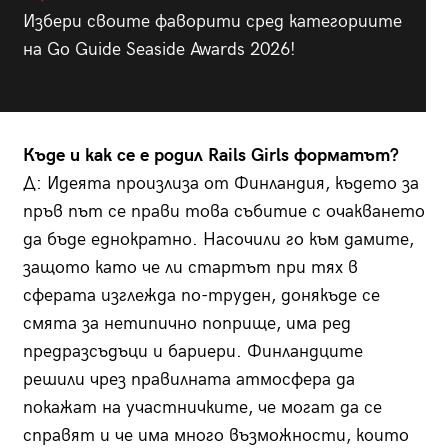
Избери своите фаворити сред категориите
на Go Guide Seaside Awards 2026!
Къде и как се е родил Rails Girls форматът?
Д: Идеята произлиза от Финландия, където за
пръв път се прави това събитие с очакването
да бъде еднократно. Насочили го към дамите,
защото като че ли стартът при тях в
сферата изглежда по-труден, донякъде се
смята за нетипично поприще, има ред
предразсъдъци и бариери. Финландците
решили чрез правилната атмосфера да
покажат на участничките, че могат да се
справят и че има много възможности, които