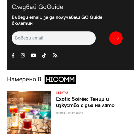
Следвай GoGuide
Въведи email, за да получаваш GO Guide
бюлетин
Намерено в
СЪБИТИЯ
Exotic Soirée: Танци и
изкуство с дъх на лято
ОТ ИВАН ПЪРВАНОВ