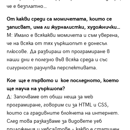
че е безплатно…
От какви среди са момичетата, които се
записват, има ли журналистки, художнички…
М: Имало е всякакви момичета и съм уверена,
че на всяка от тях уъркшопът е донесъл
плюсове. Да разбираш от програмиране в
наши дни е полезно във всяка среда и със
сигурност разчупва перспективата.
Кое ще е първото и кое последното, което
ще науча на уъркшопа?
Д: Започваме от общи неща за web
програмиране, говорим си за HTML и CSS,
които са градивните блокчета на интернет.
След това разказваме за видовете уеб
приложения и уебсайтове – какво е статичен