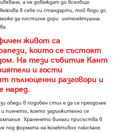
ивяване, а не довеждат до всеобщо
включва в себе си стандарти, той води до
 може да постигне дори интелектуална
ва.
фичен живот са
апези, които се състоят
 дом. На тези събития Кант
иятели и гости
т пълноценни разговори и
е наред.
и обеди в подобен стил е да се преодолее
 и пиенето, което задължително се
компания. Храненето винаги присъства в
не под формата на колективно плюскане.