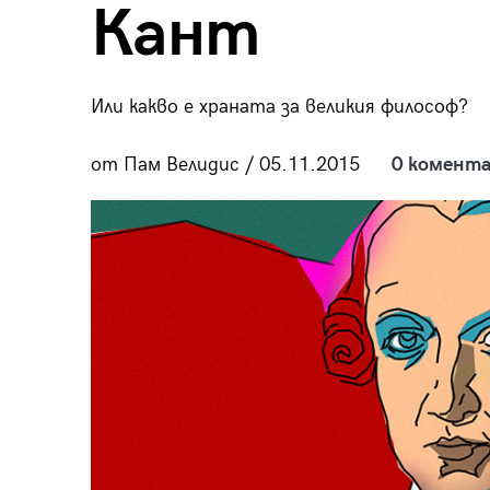
Кант
пания
Или какво е храната за великия философ?
28
/29
от Пам Велидис / 05.11.2015
0 комента