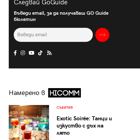
Следвай GoGuide
Въведи email, за да получаваш GO Guide
бюлетин
Намерено в
СЪБИТИЯ
Exotic Soirée: Танци и
изкуство с дъх на
лято