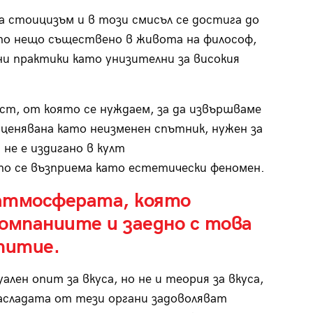
а стоицизъм и в този смисъл се достига до
ато нещо съществено в живота на философ,
ни практики като унизителни за високия
т, от която се нуждаем, за да извършваме
оценявана като неизменен спътник, нужен за
не е издигано в култ
о се възприема като естетически феномен.
атмосферата, която
компаниите и заедно с това
питие.
лен опит за вкуса, но не и теория за вкуса,
асладата от тези органи задоволяват