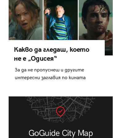
Какво да гледаш, което
не е „Одисея“
За да не пропуснеш и другите
интересни заглавия по кината