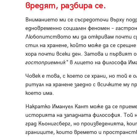
вредят, разбира се.
Вниманието ми се съсредоточи върху подр
едновременно социален феномен – гастро
Любопитството ми да откривам почти ср
стил на хранене, който може да се срещн
хора почти всеки ден. Затова и първият 
гостоприемник“
в лицето на философа Им
Човек е това, с което се храни, но той е
ритуал на хранене заедно с всичките му 
което има.
Накратко Имануел Кант може да се прием
историята на западната философия. Той ни
град Кьонигсберг, но произведенията, кои
границите, които времето и пространст