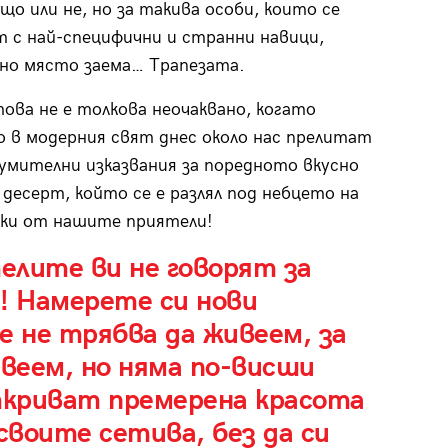
що или не, но за такива особи, които се
 с най-специфични и странни навици,
но място заема… Трапезата.
ова не е толкова неочаквано, когато
 в модерния свят днес около нас прелитат
зумителни изказвания за поредното вкусно
 десерт, който се е разлял под небцето на
еки от нашите приятели!
елите ви не говорят за
! Намерете си нови
че не трябва да живеем, за
живеем, но няма по-висши
криват премерена красота
своите сетива, без да си