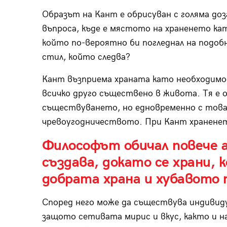
Образът на Кант е обрисуван с голяма доз
въпроса, къде е мястото на храненето к
който по-вероятно би погледнал на подоб
стил, който следва?
Кант възприема храната като необходимос
всичко друго съществено в живота. Тя е 
съществуването, но едновременно с това 
чревоугодничеството. При Кант храненет
Философът обичал повече 
създава, докато се храни, 
добрата храна и хубавото 
Според него може да съществува индивидуа
защото сетивата мирис и вкус, както и н