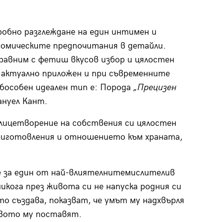
обно разглеждане на един интимен и
номическите предпочитания в детайли.
авним с фетиш вкусов избор и цялостен
е актуално приложен и при съвременните
обособен идеален тип е: Порода
„Прецизен
ануел Кант.
 олицетворение на собствения си цялостен
приготовления и отношението към храната,
е за един от най-влиятелнитемислителив
кога през живота си не напуска родния си
то създава, показват, че умът му надхвърля
вото му поставят.