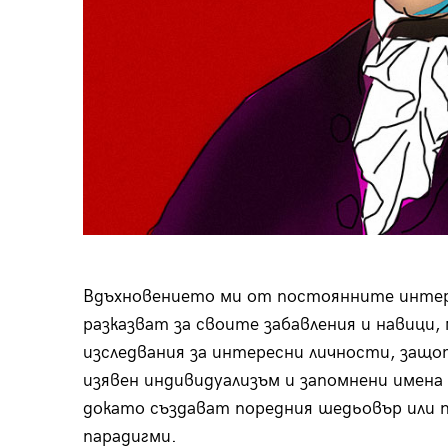
Вдъхновението ми от постоянните интерв
разказват за своите забавления и навици,
изследвания за интересни личности, защот
изявен индивидуализъм и запомнени имена
докато създават поредния шедьовър или п
парадигми.