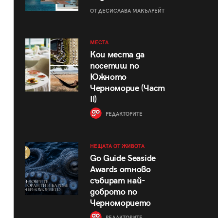
ОТ ДЕСИСЛАВА МАКЪЛРЕЙТ
МЕСТА
Кои места да
посетиш по
Южното
Черноморие (Част
II)
РЕДАКТОРИТЕ
НЕЩАТА ОТ ЖИВОТА
Go Guide Seaside
Awards отново
събират най-
доброто по
Черноморието