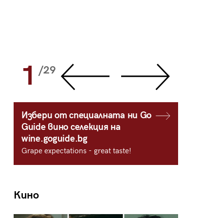
1
2
/29
/
Избери от специалната ни Go
Guide вино селекция на
wine.goguide.bg
Grape expectations - great taste!
Кино