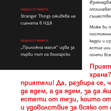
Изненадва
отличават
НЕЩАТА ОТ ЖИВОТА
Stranger Things оживява на
съществе
сцената в НДК
Може би т
постоянно
кадри и и
НЕЩАТА ОТ ЖИВОТА
„Приложна магия“ идва за
ястие или
първи път на български
почти вс
Прият
храна?
приятели! Да, разбира се, 
да ядем, а да ядем, за да 
естети от тези, които от
и удоволствие за всяко от 