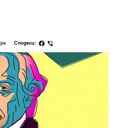
29
/29
ра
Сподели: