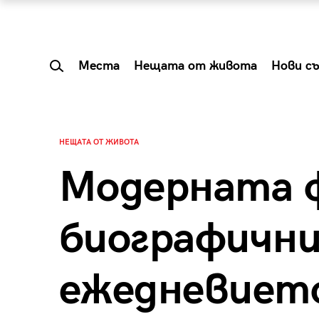
Места
Нещата от живота
Нови с
НЕЩАТА ОТ ЖИВОТА
Модерната 
биографични
ежедневието
 Shareable:
Summer Prelude: ка
лги вечери и
започва лятото в 