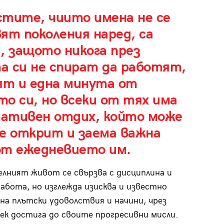
стите, чиито имена не се
ят поколения наред, са
, защото никога през
а си не спират да работят,
ят и една минута от
о си, но всеки от тях има
ативен отдих, който може
де открит и заема важна
от ежедневието им.
лният живот се свързва с дисциплина и
абота, но изглежда изисква и известно
на плътски удоволствия и начини, чрез
ек достига до своите прогресивни мисли.