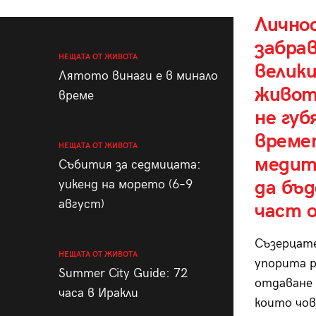
Лично
забрав
НЕЩАТА ОТ ЖИВОТА
велики
Лятото винаги е в минало
живот
време
не губ
времет
НЕЩАТА ОТ ЖИВОТА
медит
Събития за седмицата:
да бъ
уикенд на морето (6–9
август)
част 
Съзерцате
НЕЩАТА ОТ ЖИВОТА
упорита р
Summer City Guide: 72
отдаване 
часа в Иракли
които чов