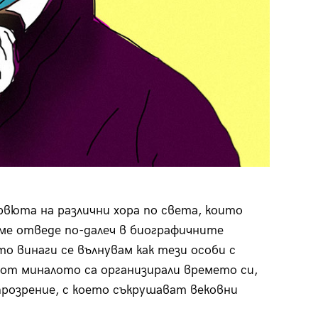
юта на различни хора по света, които
 ме отведе по-далеч в биографичните
о винаги се вълнувам как тези особи с
 от миналото са организирали времето си,
розрение, с което съкрушават вековни