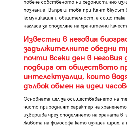
повече собственото ни хедонистично изж
познание. Въпреки това при Кант вкусът 
комуникация и общителност, а също така
нагласа за споделяне на хранителни качест
Известни в неговия биогра
задължителните обедни тр
почти всеки ден в неговия
подбира от обществото пр
интелектуалци, които водя
дълбок обмен на идеи часов
Основната цел за осъществяването на тез
чисто природният характер на храненето
извършва чрез споделянето на храната в 
живота на философа като изящен щрих, а 