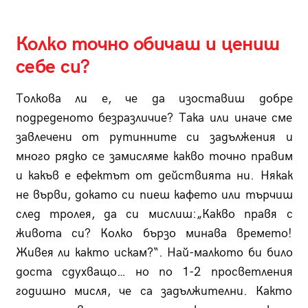
Колко точно обичаш и цениш
себе си?
Толкова ли е, че да изоставиш добре
подреденото безразличие? Така или иначе сме
завлечени от рутинните си задължения и
много рядко се замисляме какво точно правим
и какъв е ефектът от действията ни. Някак
не върви, докато си пиеш кафето или търчиш
след тролея, да си мислиш:„Какво правя с
живота си? Колко бързо минава времето!
Живея ли както искам?“. Най-малкото би било
доста сдухващо… но по 1-2 просветления
годишно мисля, че са задължителни. Както