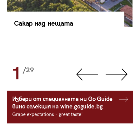
Сакар над нещата
1
/29
Избери от специалната ни Go Guide
вино селекция на wine.goguide.bg
Grape expectations - great taste!