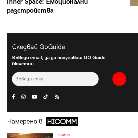
Inner Space: Емоционални
разстройства
Следвай GoGuide
Въведи email, за да получаваш GO Guide
бюлетин
Намерено в
СЪБИТИЯ