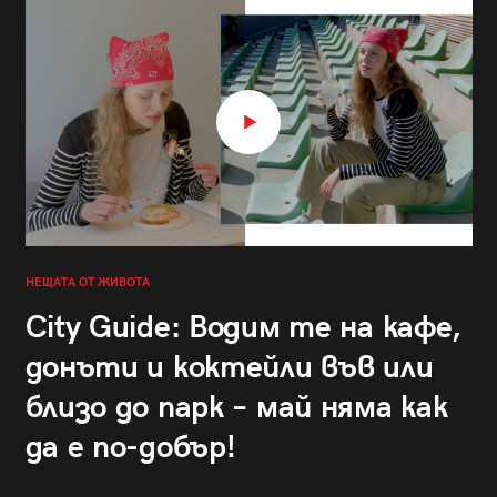
НЕЩАТА ОТ ЖИВОТА
City Guide: Водим те на кафе,
донъти и коктейли във или
близо до парк – май няма как
да е по-добър!