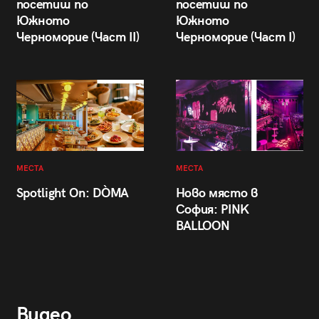
посетиш по
посетиш по
Южното
Южното
Черноморие (Част II)
Черноморие (Част I)
МЕСТА
МЕСТА
Spotlight On: DÒMA
Ново място в
София: PINK
BALLOON
Видео