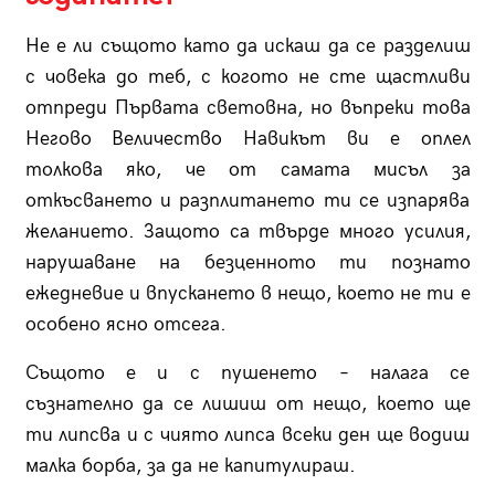
Не е ли същото като да искаш да се разделиш
с човека до теб, с когото не сте щастливи
отпреди Първата световна, но въпреки това
Негово Величество Навикът ви е оплел
толкова яко, че от самата мисъл за
откъсването и разплитането ти се изпарява
желанието. Защото са твърде много усилия,
нарушаване на безценното ти познато
ежедневие и впускането в нещо, което не ти е
особено ясно отсега.
Същото е и с пушенето – налага се
съзнателно да се лишиш от нещо, което ще
ти липсва и с чиято липса всеки ден ще водиш
малка борба, за да не капитулираш.