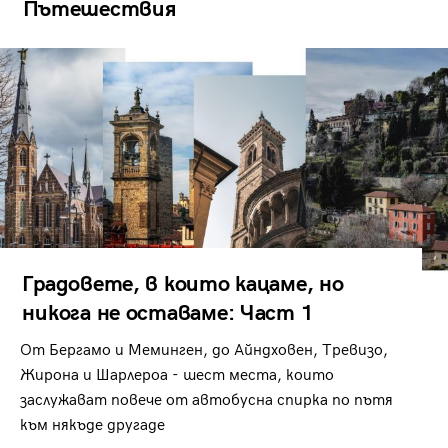
Пътешествия
Градовете, в които кацаме, но
никога не оставаме: Част 1
От Бергамо и Меминген, до Айндховен, Тревизо,
Жирона и Шарлероа - шест места, които
заслужават повече от автобусна спирка по пътя
към някъде другаде