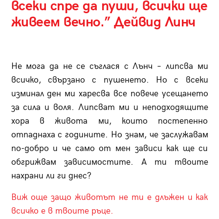
всеки спре да пуши, всички ще
живеем вечно.” Дейвид Линч
Не мога да не се съглася с Лънч – липсва ми
всичко, свързано с пушенето. Но с всеки
изминал ден ми харесва все повече усещането
за сила и воля. Липсват ми и неподходящите
хора в живота ми, които постепенно
отпаднаха с годините. Но знам, че заслужавам
по-добро и че само от мен зависи как ще си
обгрижвам зависимостите. А ти твоите
нахрани ли ги днес?
Виж още защо животът не ти е длъжен и как
всичко е в твоите ръце.