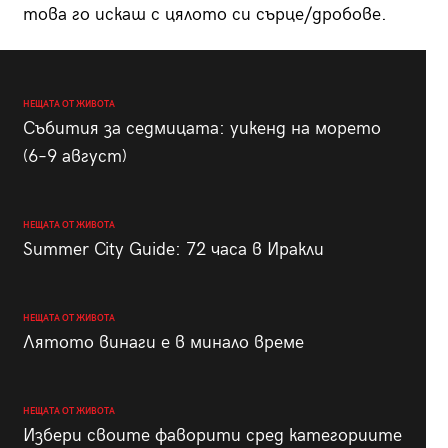
това го искаш с цялото си сърце/дробове.
НЕЩАТА ОТ ЖИВОТА
Събития за седмицата: уикенд на морето
(6–9 август)
НЕЩАТА ОТ ЖИВОТА
Summer City Guide: 72 часа в Иракли
НЕЩАТА ОТ ЖИВОТА
Лятото винаги е в минало време
НЕЩАТА ОТ ЖИВОТА
Избери своите фаворити сред категориите