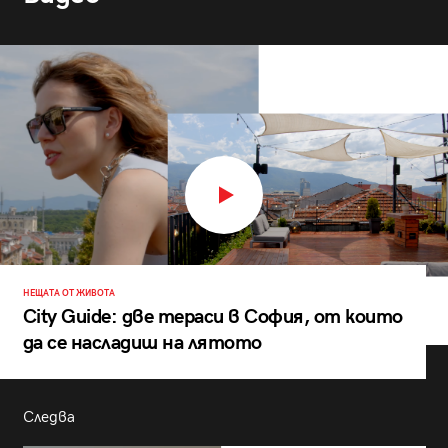
НЕЩАТА ОТ ЖИВОТА
City Guide: две тераси в София, от които
да се насладиш на лятото
Следва