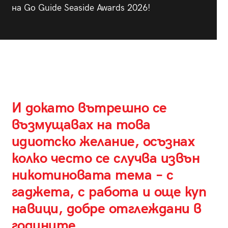
на Go Guide Seaside Awards 2026!
И докато вътрешно се
възмущавах на това
идиотско желание, осъзнах
колко често се случва извън
никотиновата тема – с
гаджета, с работа и още куп
навици, добре отглеждани в
годините.