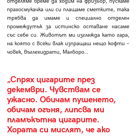
отделяме време да ходим на фризьор, пускаме
прахосмукачка или си плащаме сметките, така
трябва да имаме и специално отделен
промеждутък за истинско оставане насаме
със себе си. Животът ми изглежда като гара,
на която с всеки влак изпращаш нещо кофти –
човек, въглехидрати, Малборо…
„Спрях цигарите през
декември. Чувствам се
ужасно. Обичам пушенето,
обичам огъня, липсва ми
пламъкътна цигарите.
Хората си мислят, че ако