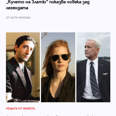
„Кучето на Златю“ показва човека зад
легендата
ОТ КАТИ МИКОВА
НЕЩАТА ОТ ЖИВОТА