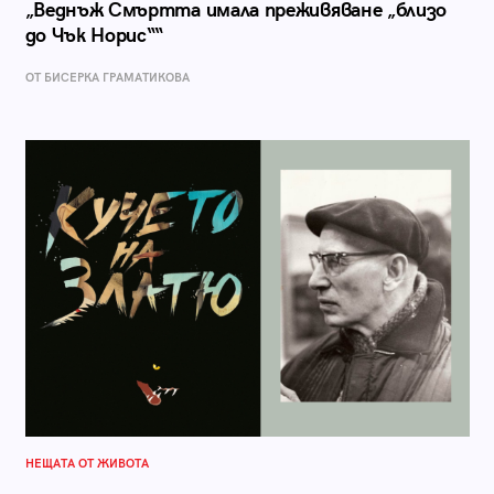
„Веднъж Смъртта имала преживяване „близо
до Чък Норис““
ОТ БИСЕРКА ГРАМАТИКОВА
НЕЩАТА ОТ ЖИВОТА