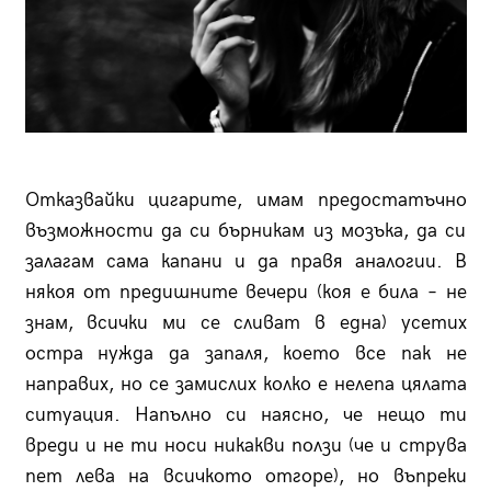
Отказвайки цигарите, имам предостатъчно
възможности да си бърникам из мозъка, да си
залагам сама капани и да правя аналогии. В
някоя от предишните вечери (коя е била – не
знам, всички ми се сливат в една) усетих
остра нужда да запаля, което все пак не
направих, но се замислих колко е нелепа цялата
ситуация. Напълно си наясно, че нещо ти
вреди и не ти носи никакви ползи (че и струва
пет лева на всичкото отгоре), но въпреки