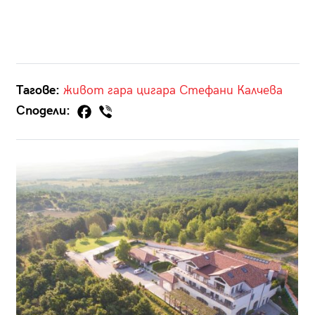
Тагове:
живот
гара
цигара
Стефани Калчева
Сподели: