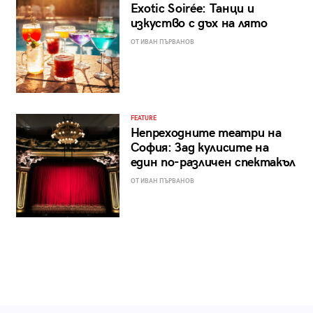
Exotic Soirée: Танци и
изкуство с дъх на лято
ОТ ИВАН ПЪРВАНОВ
FEATURE
Непреходните театри на
София: Зад кулисите на
един по-различен спектакъл
ОТ ИВАН ПЪРВАНОВ