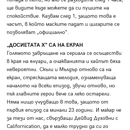
ще видите къде можете да си пушите на
спокойствие. Казвам след 1, защото това е
часът, в който маските падат и цигарите се
позволяват „официално“.
„ДОСИЕТАТА Х“ СА НА ЕКРАН
Голямото завръщане на сериала се осъществи
в края на януари, а очакванията и хайпът бяха
невероятни. Скъли и Мълдър отново са на
екран, стряскащата мелодия, ознаменуваща
началото на всеки епизод, звучи отново, но
пък главните герои вече са леко остарели.
Няма нищо учудващо в това, защото от
първия епизод са минали 23 години. И макар че
за тези от нас, свързващи Дейвид Духовни с
Californication, да е малко трудно да си го