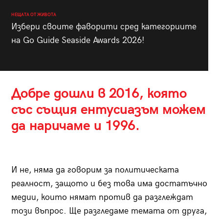
НЕЩАТА ОТ ЖИВОТА
Избери своите фаворити сред категориите
на Go Guide Seaside Awards 2026!
Добре дошли в 2016, която
със същия ентусиазъм можем
да наричаме и 1996.
И не, няма да говорим за политическата
реалност, защото и без това има достатъчно
медии, които нямат против да разглеждат
този въпрос. Ще разгледаме темата от друга,