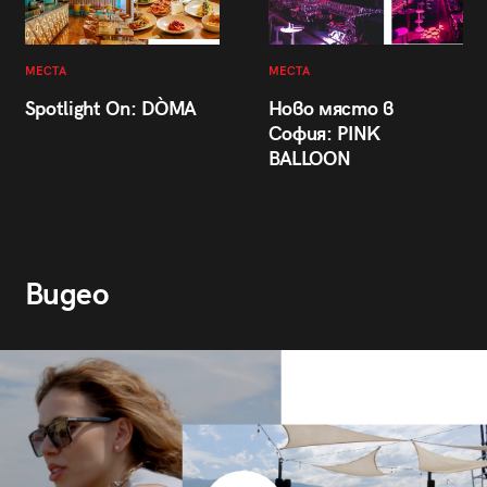
МЕСТА
МЕСТА
Spotlight On: DÒMA
Ново място в
София: PINK
BALLOON
Видео