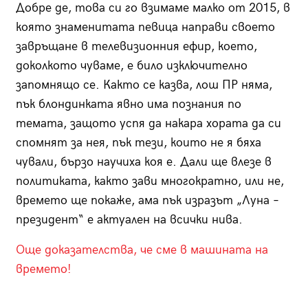
Добре де, това си го взимаме малко от 2015, в
която знаменитата певица направи своето
завръщане в телевизионния ефир, което,
доколкото чуваме, е било изключително
запомнящо се. Както се казва, лош ПР няма,
пък блондинката явно има познания по
темата, защото успя да накара хората да си
спомнят за нея, пък тези, които не я бяха
чували, бързо научиха коя е. Дали ще влезе в
политиката, както зави многократно, или не,
времето ще покаже, ама пък изразът „Луна –
президент“ е актуален на всички нива.
Още доказателства, че сме в машината на
времето!