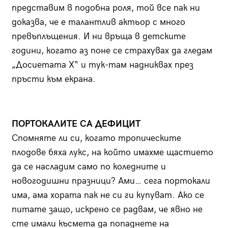
представим в подобна роля, той все пак ни
доказва, че е талантлив актьор с много
превъплъщения. И ни връща в детските
години, когато аз поне се страхувах да гледам
„Досиетата Х“ и тук-там надниквах през
пръсти към екрана.
ПОРТОКАЛИТЕ СА ДЕФИЦИТ
Спомняте ли си, когато тропическите
плодове бяха лукс, на който имахме щастието
да се насладим само по коледните и
новогодишни празници? Ами… сега портокали
има, ама хората пак не си ги купуват. Ако се
питате защо, искрено се радвам, че явно не
сте имали късмета да попаднете на