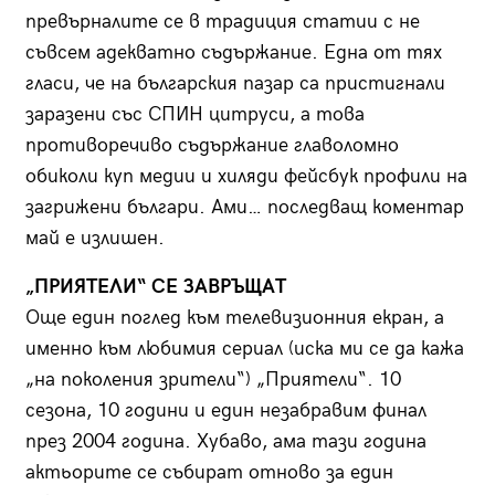
превърналите се в традиция статии с не
съвсем адекватно съдържание. Една от тях
гласи, че на българския пазар са пристигнали
заразени със СПИН цитруси, а това
противоречиво съдържание главоломно
обиколи куп медии и хиляди фейсбук профили на
загрижени българи. Ами… последващ коментар
май е излишен.
„ПРИЯТЕЛИ“ СЕ ЗАВРЪЩАТ
Още един поглед към телевизионния екран, а
именно към любимия сериал (иска ми се да кажа
„на поколения зрители“) „Приятели“. 10
сезона, 10 години и един незабравим финал
през 2004 година. Хубаво, ама тази година
актьорите се събират отново за един