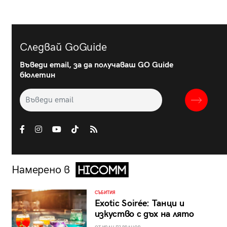
Следвай GoGuide
Въведи email, за да получаваш GO Guide
бюлетин
Намерено в
СЪБИТИЯ
Exotic Soirée: Танци и
изкуство с дъх на лято