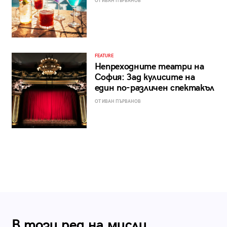
ОТ ИВАН ПЪРВАНОВ
FEATURE
Непреходните театри на
София: Зад кулисите на
един по-различен спектакъл
ОТ ИВАН ПЪРВАНОВ
В този ред на мисли