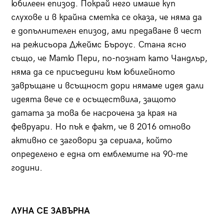
юбилеен епизод. Покрай него имаше куп
слухове и в крайна сметка се оказа, че няма да
е допълнителен епизод, ами предаване в чест
на режисьора Джеймс Бъроус. Стана ясно
също, че Матю Пери, по-познат като Чандлър,
няма да се присъедини към юбилейното
завръщане и всъщност дори нямаме идея дали
идеята вече се е осъществила, защото
датата за това бе насрочена за края на
февруари. Но пък е факт, че в 2016 отново
активно се заговори за сериала, който
определено е една от емблемите на 90-те
години.
ЛУНА СЕ ЗАВЪРНА