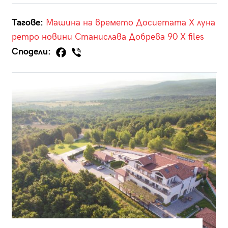
Тагове:
Машина на времето
Досиетата X
луна
ретро
новини
Станислава Добрева
90
X files
Сподели: