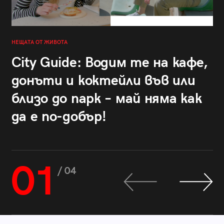
НЕЩАТА ОТ ЖИВОТА
City Guide: Водим те на кафе,
донъти и коктейли във или
близо до парк – май няма как
да е по-добър!
01
/ 04