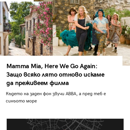
Mamma Mia, Here We Go Again:
Защо всяко лято отново искаме
да преживеем филма
Където на заден фон звучи ABBA, а пред теб е
синьото море