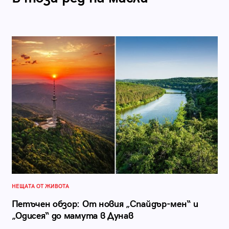
НЕЩАТА ОТ ЖИВОТА
Петъчен обзор: От новия „Спайдър-мен“ и
„Одисея“ до мамута в Дунав