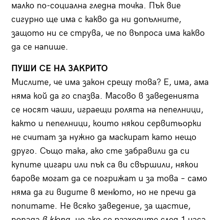
малко по-социална гледна точка. Пък вие
сигурно ще има с какво да ни допълните,
защото ни се струва, че по въпроса има какво
да се напише.
ПУШИ СЕ НА ЗАКРИТО
Мислите, че има закон срещу това? Е, има, ама
няма кой да го спазва. Масово в заведенията
се носят чаши, играещи ролята на пепелници,
както и пепелници, които някои сервитьорки
не считат за нужно да маскират като нещо
друго. Също така, ако сте забравили да си
купите цигари или пък са ви свършили, някои
барове могат да се погрижат и за това – само
няма да ги видите в менюто, но не пречи да
попитате. Не всяко заведение, за щастие,
попада
в кюпа
, но ако се разходите след 1 часа,