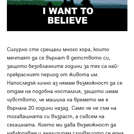
Сигурно сте срещали много хора, които
мечтаят да се върнат в детството си,
защото безоблачните години за тях са най-
прекрасният период от живота им.
Напоследък лично аз нямам възможност да се
отдам на подобна носталгия, защото имам
чувството, че машина на времето ме е
върнала 20 години назад. Само че не съм на
тогавашната си възраст, а съвсем на
сегашната. Което ми дава възможност да
наблюдавам и анализирам случващото се една