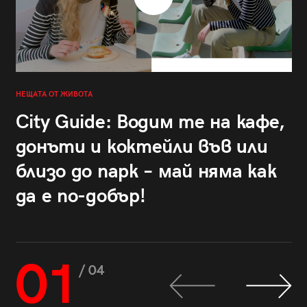
НЕЩАТА ОТ ЖИВОТА
City Guide: Водим те на кафе,
донъти и коктейли във или
близо до парк – май няма как
да е по-добър!
01
/ 04