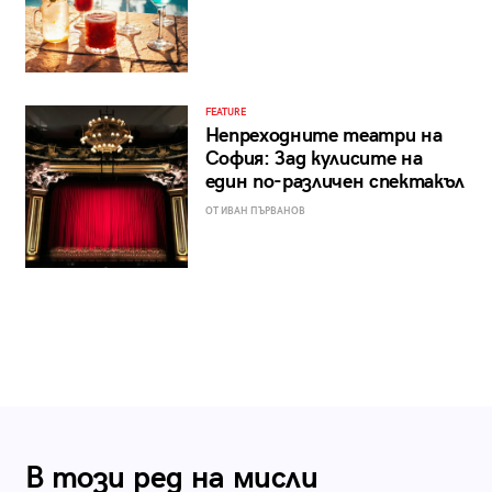
FEATURE
Непреходните театри на
София: Зад кулисите на
един по-различен спектакъл
ОТ ИВАН ПЪРВАНОВ
В този ред на мисли