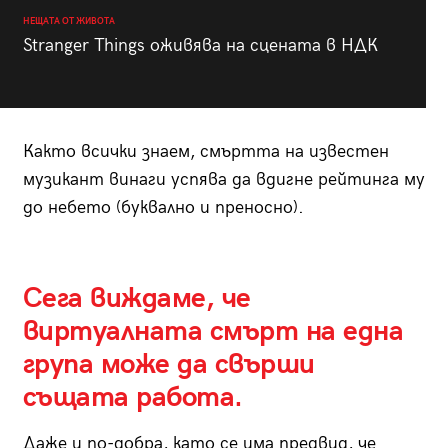
НЕЩАТА ОТ ЖИВОТА
Stranger Things оживява на сцената в НДК
Както всички знаем, смъртта на известен
музикант винаги успява да вдигне рейтинга му
до небето (буквално и преносно).
Сега виждаме, че
виртуалната смърт на една
група може да свърши
същата работа.
Даже и по-добра, като се има предвид, че