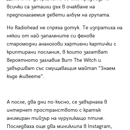
всички са затаили дъх в очакване на
предполагаемия девети албум на групата.
Но Radiohead не спряха дотук. Те изпратиха на
някои от най-запалените си фенове
старомодни аналогови хартиени картички с
криптирани послания, в които загатват
вероятното заглавие Burn The Witch и
завършват със смущаващия майтап “Знаем
къде живеете”.
А после, два дни по-късно, се завърнаха в
интернет пространството с кратък
анимиран тийзър на чуруликащо птиче.
Последваха още два миниклипа в Instagram,