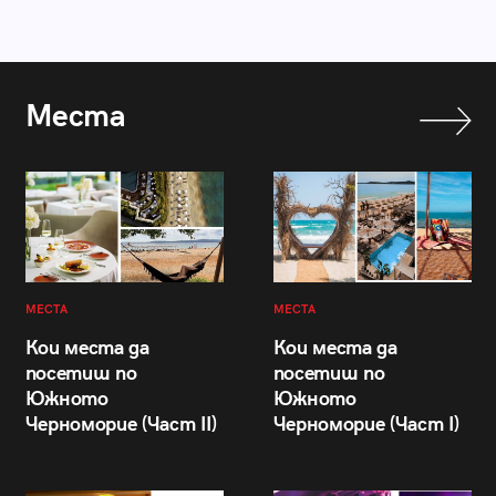
Места
МЕСТА
МЕСТА
Кои места да
Кои места да
посетиш по
посетиш по
Южното
Южното
Черноморие (Част II)
Черноморие (Част I)