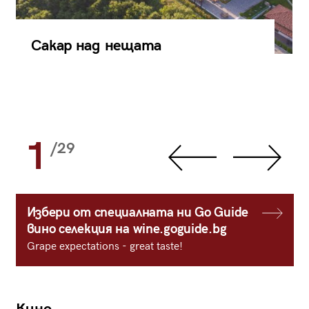
Сакар над нещата
1
/29
Избери от специалната ни Go Guide
вино селекция на wine.goguide.bg
Grape expectations - great taste!