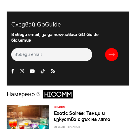
Следвай GoGuide
Въведи email, за да получаваш GO Guide
бюлетин
Намерено в
СЪБИТИЯ
Exotic Soirée: Танци и
изкуство с дъх на лято
ОТ ИВАН ПЪРВАНОВ