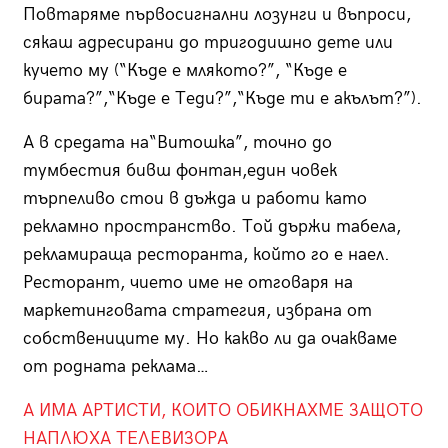
Повтаряме първосигнални лозунги и въпроси,
сякаш адресирани до тригодишно дете или
кучето му (“Къде е млякото?”, “Къде е
бирата?”,“Къде е Теди?”,“Къде ти е акълът?”).
А в средата на“Витошка”, точно до
тумбестия бивш фонтан,един човек
търпеливо стои в дъжда и работи като
рекламно пространство. Той държи табела,
рекламираща ресторанта, който го е наел.
Ресторант, чието име не отговаря на
маркетинговата стратегия, избрана от
собствениците му. Нo какво ли да очакваме
от родната реклама…
A ИМА АРТИСТИ, КОИТО ОБИКНАХМЕ ЗАЩОТО
НАПЛЮХА ТЕЛЕВИЗОРА