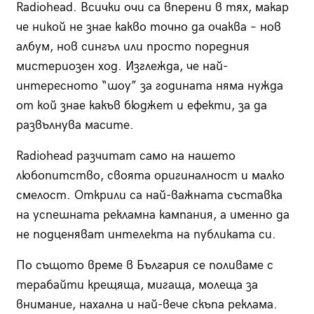
Radiohead. Всички очи са вперени в тях, макар
че никой не знае какво точно да очаква – нов
албум, нов сингъл или просто поредния
мистериозен ход. Изглежда, че най-
интересното “шоу” за годината няма нужда
от кой знае какъв бюджет и ефекти, за да
развълнува масите.
Radiohead разчитат само на нашето
любопитство, своята оригиналност и малко
смелост. Открили са най-важната съставка
на успешната рекламна кампания, а именно да
не подценяват интелекта на публиката си.
По същото време в България се поливаме с
терабайти крещяща, мигаща, молеща за
внимание, нахална и най-вече скъпа реклама.