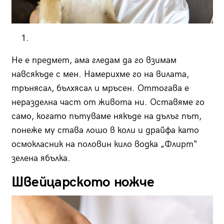
Не е предмет, ама гледам да го взимам
навсякъде с мен. Намерихме го на вилата,
трънясал, бълхясал и мръсен. Оттогава е
неразделна част от живота ни. Оставяме го
само, когато пътуваме някъде на дълъг път,
понеже му става лошо в коли и драйфа като
осмокласник на половин кило водка „Флирт“
зелена ябълка.
Швейцарското ножче