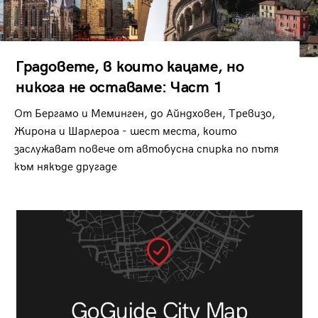
Градовете, в които кацаме, но
никога не оставаме: Част 1
От Бергамо и Меминген, до Айндховен, Тревизо,
Жирона и Шарлероа - шест места, които
заслужават повече от автобусна спирка по пътя
към някъде другаде