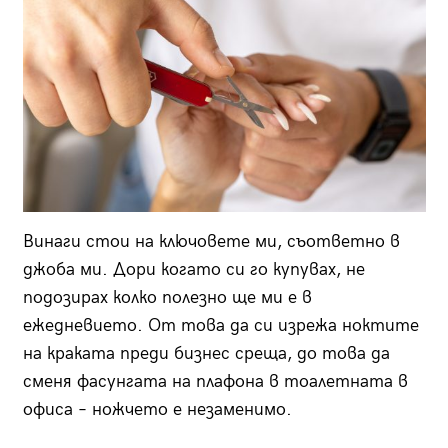
Винаги стои на ключовете ми, съответно в
джоба ми. Дори когато си го купувах, не
подозирах колко полезно ще ми е в
ежедневието. От това да си изрежа ноктите
на краката преди бизнес среща, до това да
сменя фасунгата на плафона в тоалетната в
офиса – ножчето е незаменимо.