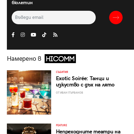
бюлетин
Намерено в
СЪБИТИЯ
Exotic Soirée: Танци и
изкуство с дъх на лято
ОТ ИВАН ПЪРВАНОВ
FEATURE
Непреходните театри на