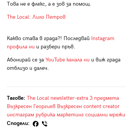
Това не е флекс, а е зов за помощ.
The Local: Лило Петров
Какво става в града?! Последвай
Instagram
профила ни
и разбери пръв.
Абонирай се за
YouTube канала ни
и виж града
отблизо и далеч.
Тагове:
The Local
newsletter-extra
3 предмета
Възкресен Георгиев
Възкресен
content creator
инстаграм
рубрика
маркетинг
социални мрежи
Сподели: