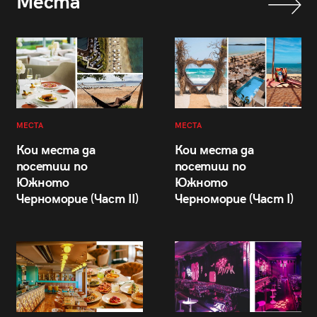
Места
МЕСТА
МЕСТА
Кои места да
Кои места да
посетиш по
посетиш по
Южното
Южното
Черноморие (Част II)
Черноморие (Част I)