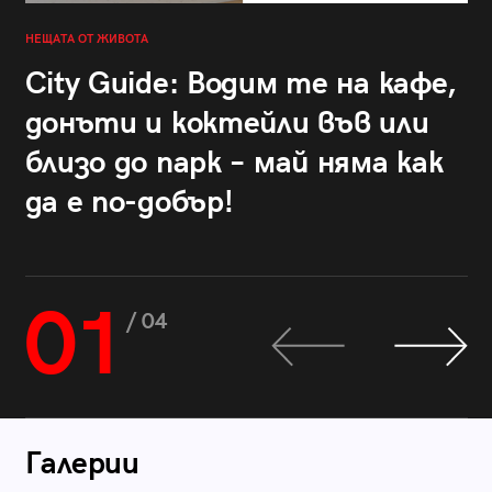
НЕЩАТА ОТ ЖИВОТА
City Guide: Водим те на кафе,
донъти и коктейли във или
близо до парк – май няма как
да е по-добър!
01
/ 04
Галерии