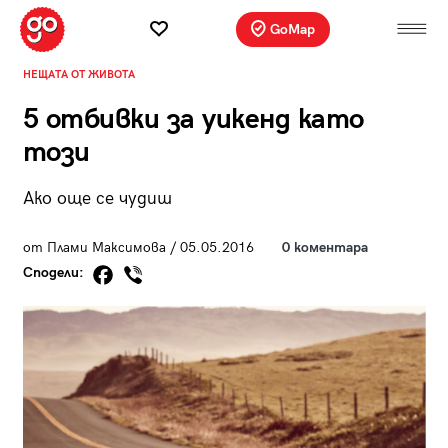
GoMap
НЕЩАТА ОТ ЖИВОТА
5 отбивки за уикенд като
този
Ако още се чудиш
от Плами Максимова / 05.05.2016
0 коментара
Сподели: