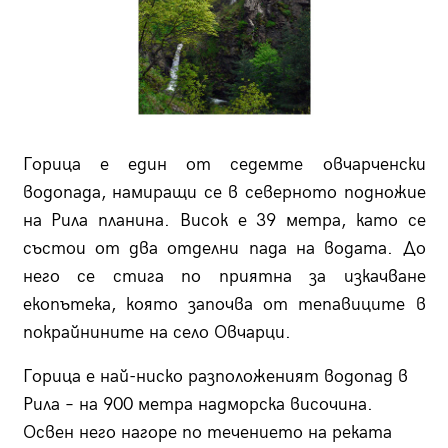
Горица е един от седемте овчарченски
водопада, намиращи се в северното подножие
на Рила планина. Висок е 39 метра, като се
състои от два отделни пада на водата. До
него се стига по приятна за изкачване
екопътека, която започва от тепавиците в
покрайнините на село Овчарци.
Горица е най-ниско разположеният водопад в
Рила – на 900 метра надморска височина.
Освен него нагоре по течението на реката