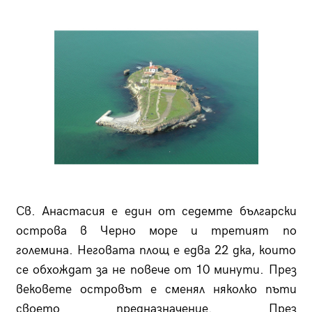
Св. Анастасия е един от седемте български
острова в Черно море и третият по
големина. Неговата площ е едва 22 дка, които
се обхождат за не повече от 10 минути. През
вековете островът е сменял няколко пъти
своето предназначение. През