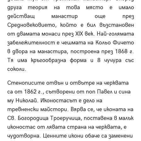
друга теория на това място е имало
действащ манастир още през
Средновековието, който е бил възстановен
от двамата монаси през XIX век. Най-голямата
забележителност е чешмата на Кольо Фичето
в двора на манастира, построена през 1868 г.
Тя има кръгообразна форма и 8 чучура със
соколи.
Стенописите отвън и отвътре на черквата
са от 1862 г., сътворени от поп Павел и сина
му Николай. Иконостасът е дело на
тревненски майстори. Вярва се, че иконата на
Св. Богородица Троеручица, поставена в малък
иконостас от лявата страна на черквата, е
чудотворна. Ценните икони обаче са заменени