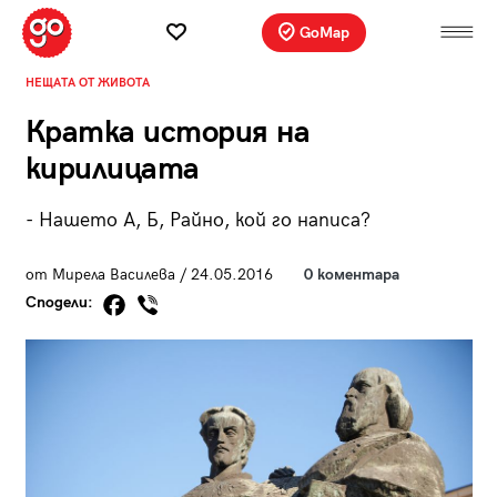
GoMap
НЕЩАТА ОТ ЖИВОТА
Кратка история на
кирилицата
- Нашето А, Б, Райно, кой го написа?
от Мирела Василева / 24.05.2016
0 коментара
Сподели: