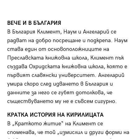
ВЕЧЕ И В БЪЛГАРИЯ
В България Климент, Наум и Ангеларий се
радват на добро посрещане и подкрепа. Наум
става един от основоположниците на
Преславската книжовна школа, Климент пък
създава Охридската книжовна школа, която е
първият славянски университет. Ангеларий
умира скоро след идването в България и
данните за него се губят дотолкова, че
съществуването му не е съвсем сигурно.
КРАТКА ИСТОРИЯ НА КИРИЛИЦАТА
В „Краткото житие“ на Климент се
споменава, че той „измислил и други форми на