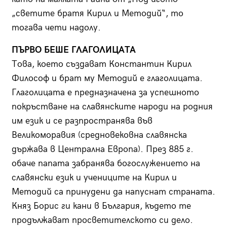
„светите братя Кирил и Методий“, то
тогава чети надолу.
ПЪРВО БЕШЕ ГЛАГОЛИЦАТА
Това, което създават Константин Кирил
Философ и брат му Методий е глаголицата.
Глаголицата е предназначена за успешното
покръстване на славянските народи на родния
им език и се разпространява във
Великоморавия (средновековна славянска
държава в Централна Европа). През 885 г.
обаче папата забранява богослужението на
славянски език и учениците на Кирил и
Методий са принудени да напуснат страната.
Княз Борис ги кани в България, където те
продължават просветителското си дело.