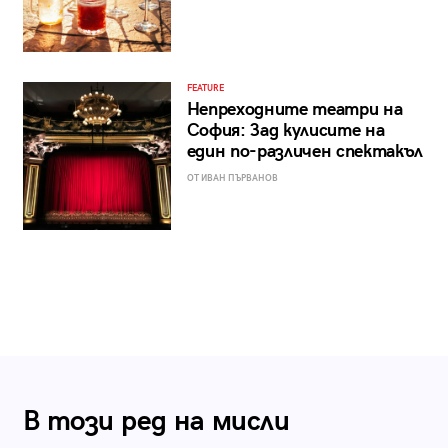
FEATURE
Непреходните театри на
София: Зад кулисите на
един по-различен спектакъл
ОТ ИВАН ПЪРВАНОВ
В този ред на мисли