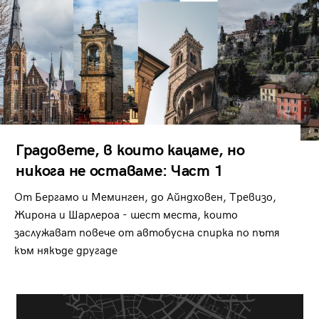
Градовете, в които кацаме, но
никога не оставаме: Част 1
От Бергамо и Меминген, до Айндховен, Тревизо,
Жирона и Шарлероа - шест места, които
заслужават повече от автобусна спирка по пътя
към някъде другаде