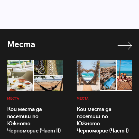
Места
МЕСТА
МЕСТА
Кои места да
Кои места да
посетиш по
посетиш по
Южното
Южното
Черноморие (Част II)
Черноморие (Част I)