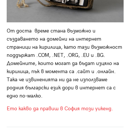
От доста време стана възможно и
създаването на домейни на интернет
страници на кирилица, като тази възможност
поддържат .COM, .NET, .ORG, .EU и .BG.
Домейните, които могат да бъдат изцяло на
кирилица, пък в момента са .сайт и .онлайн.
Така че извиненията ни да не използваме
родния български език дори в интернет са с
едно по-малко.
Ето какво да правиш в София този уикенд.