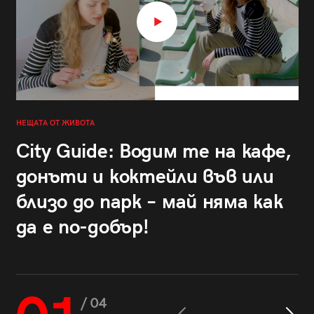
НЕЩАТА ОТ ЖИВОТА
City Guide: Водим те на кафе,
донъти и коктейли във или
близо до парк – май няма как
да е по-добър!
/ 04