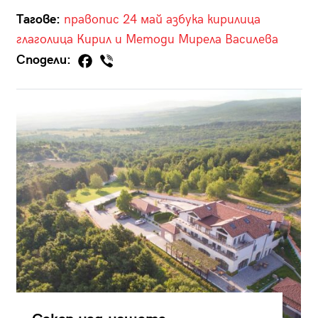
Тагове:
правопис
24 май
азбука
кирилица
глаголица
Кирил и Методи
Мирела Василева
Сподели: