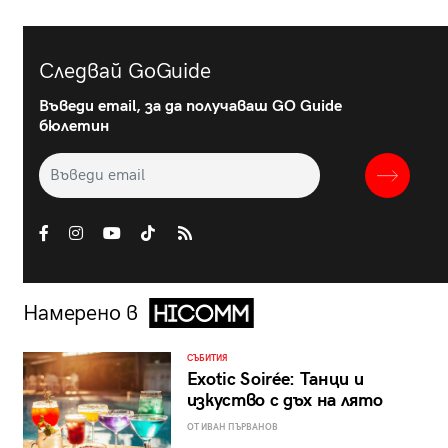
Следвай GoGuide
Въведи email, за да получаваш GO Guide
бюлетин
Намерено в
СЪБИТИЯ
Exotic Soirée: Танци и
изкуство с дъх на лято
ОТ ИВАН ПЪРВАНОВ