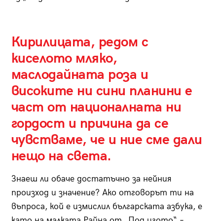
Кирилицата, редом с
киселото мляко,
маслодайната роза и
високите ни сини планини е
част от националната ни
гордост и причина да се
чувстваме, че и ние сме дали
нещо на света.
Знаеш ли обаче достатъчно за нейния
произход и значение? Ако отговорът ти на
въпроса, кой е измислил българската азбука, е
като на малката Райна от „Под игото“ –