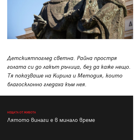
Детския
т
поглед светна. Райна простря
голата си до лакът ръчица, без да каже нещо.
Тя показваше на Кирила и Методия, които
благосклонно гледаха към нея.
НЕЩАТА ОТ ЖИВОТА
Лятото винаги е в минало време