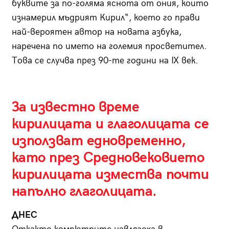
буквите за по-голяма яснота от ония, които
изнамерил мъдрият Кирил“, което го прави
най-вероятен автор на новата азбука,
наречена по името на големия просветител.
Това се случва през 90-те години на IX век.
За известно време
кирилицата и глаголицата се
използват едновременно,
като през Средновековието
кирилицата измества почти
напълно глаголицата.
ДНЕС