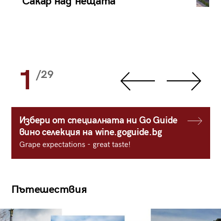
Сакар над нещата
1
/29
Избери от специалната ни Go Guide
вино селекция на wine.goguide.bg
Grape expectations - great taste!
Пътешествия