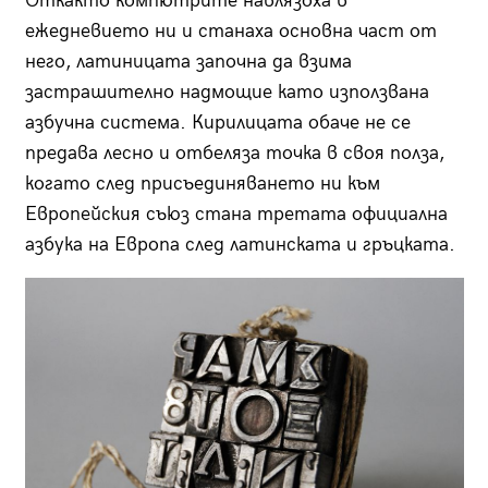
Откакто компютрите навлязоха в
ежедневието ни и станаха основна част от
него, латиницата започна да взима
застрашително надмощие като използвана
азбучна система. Кирилицата обаче не се
предава лесно и отбеляза точка в своя полза,
когато след присъединяването ни към
Европейския съюз стана третата официална
азбука на Европа след латинската и гръцката.