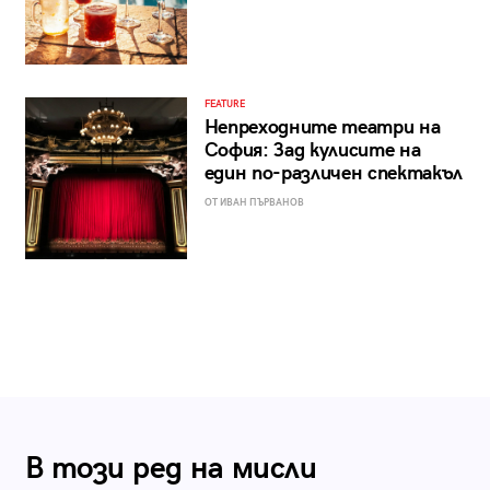
FEATURE
Непреходните театри на
София: Зад кулисите на
един по-различен спектакъл
ОТ ИВАН ПЪРВАНОВ
В този ред на мисли