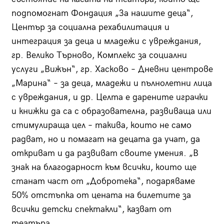
подпомогнат Фондация „За нашите деца“,
Център за социална рехабилитация и
интеграция за деца и младежи с увреждания,
гр. Велико Търново, Комплекс за социални
услуги „Вижън“, гр. Хасково – Дневни центрове
„Марина“ – за деца, младежи и пълнолетни лица
с увреждания, и др. Целта е дарените играчки
и книжки да са с образователна, развиваща или
стимулираща цел – такива, които не само
радват, но и помагат на децата да учат, да
откриват и да развиват своите умения. „В
знак на благодарност към всички, които ще
станат част от „Добротека“, подаряваме
50% отстъпка от цената на билетите за
всички детски спектакли“, казват от
театъра.