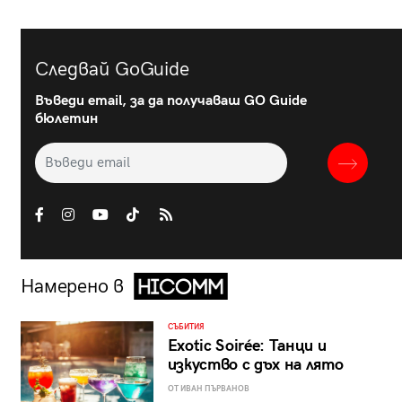
Следвай GoGuide
Въведи email, за да получаваш GO Guide
бюлетин
Намерено в
СЪБИТИЯ
Exotic Soirée: Танци и
изкуство с дъх на лято
ОТ ИВАН ПЪРВАНОВ