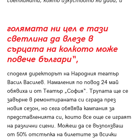
светлината, която изкуството ни дава, и
голямата ни цел е тази
светлина да влезе в
сърцата на колкото може
повече българи“
,
споделя директорът на Народния театър
Васил Василев. Намаления по повод 24 май
обявиха и от Театър „София“. Трупата ще се
завърне в ремонтираната си сграда през
новия сезон, но сега обявява кампания за
представленията си, които все още се играят
на различни сцени. Можеш да се възползваш
от 50% отстъпка на билетите за всички