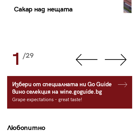
Сакар над нещата
1
/29
Избери от специалната ни Go Guide
вино селекция на wine.goguide.bg
Grape expectations - great taste!
Любопитно