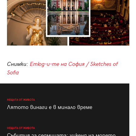
Снимки:
Етюд-и-те на София / Sketches of
Sofia
НЕЩАТА ОТ ЖИВОТА
Лятото винаги е в минало време
НЕЩАТА ОТ ЖИВОТА
Събития за седмицата: уикенд на морето