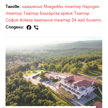
Тагове:
намаление
Младежки театър
Народен
театър
Театър Българска армия
Театър
София
Аскеер
кампания
театър
24 май
билети
Сподели: