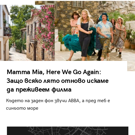
Mamma Mia, Here We Go Again:
Защо всяко лято отново искаме
да преживеем филма
Където на заден фон звучи ABBA, а пред теб е
синьото море