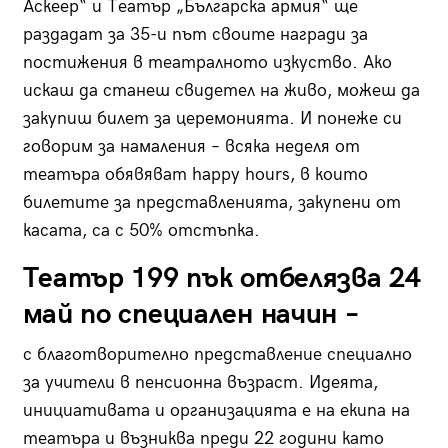
Аскеер“ и Театър „Българска армия“ ще
раздадат за 35-и път своите награди за
постижения в театралното изкуство. Ако
искаш да станеш свидетел на живо, можеш да
закупиш билет за церемонията. И понеже си
говорим за намаления – всяка неделя от
театъра обявяват happy hours, в които
билетите за представленията, закупени от
касата, са с 50% отстъпка.
Театър 199 пък отбелязва 24
май по специален начин –
с благотворително представление специално
за учители в пенсионна възраст. Идеята,
инициативата и организацията е на екипа на
театъра и възниква преди 22 години като