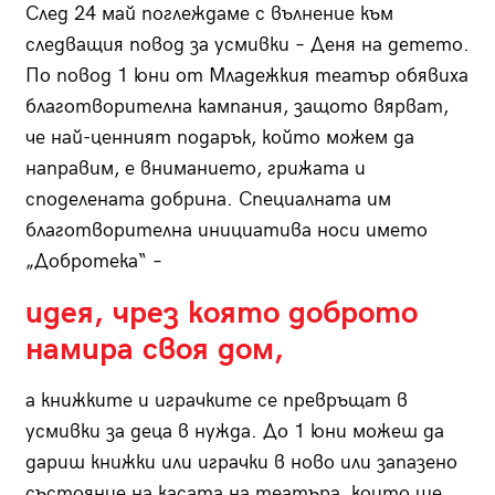
След 24 май поглеждаме с вълнение към
следващия повод за усмивки – Деня на детето.
По повод 1 юни от Младежкия театър обявиха
благотворителна кампания, защото вярват,
че най-ценният подарък, който можем да
направим, е вниманието, грижата и
споделената добрина. Специалната им
благотворителна инициатива носи името
„Добротека“ –
идея, чрез която доброто
намира своя дом,
а книжките и играчките се превръщат в
усмивки за деца в нужда. До 1 юни можеш да
дариш книжки или играчки в ново или запазено
състояние на касата на театъра, които ще