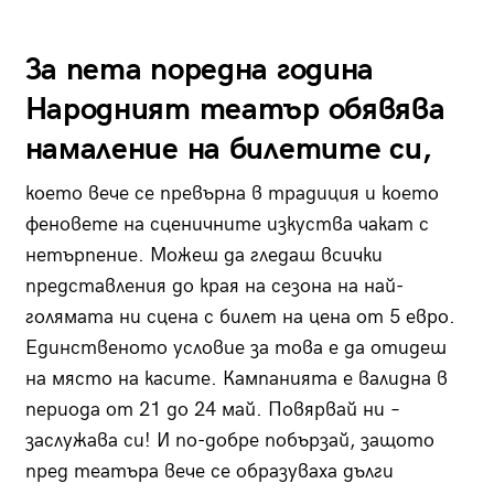
За пета поредна година
Народният театър обявява
намаление на билетите си,
което вече се превърна в традиция и което
феновете на сценичните изкуства чакат с
нетърпение. Можеш да гледаш всички
представления до края на сезона на най-
голямата ни сцена с билет на цена от 5 евро.
Единственото условие за това е да отидеш
на място на касите. Кампанията е валидна в
периода от 21 до 24 май. Повярвай ни –
заслужава си! И по-добре побързай, защото
пред театъра вече се образуваха дълги